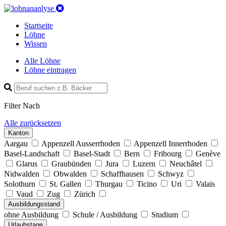
Startseite
Löhne
Wissen
Alle Löhne
Löhne eintragen
Filter Nach
Alle zurücksetzen
Kanton
Aargau
Appenzell Ausserrhoden
Appenzell Innerrhoden
Basel-Landschaft
Basel-Stadt
Bern
Fribourg
Genève
Glarus
Graubünden
Jura
Luzern
Neuchâtel
Nidwalden
Obwalden
Schaffhausen
Schwyz
Solothurn
St. Gallen
Thurgau
Ticino
Uri
Valais
Vaud
Zug
Zürich
Ausbildungs­stand
ohne Ausbildung
Schule / Ausbildung
Studium
Urlaubstage