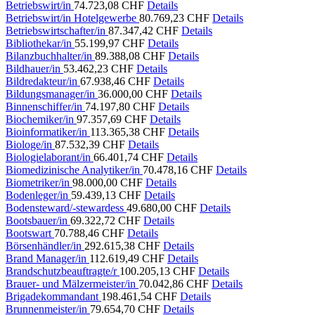
Betriebswirt/in
74.723,08 CHF
Details
Betriebswirt/in Hotelgewerbe
80.769,23 CHF
Details
Betriebswirtschafter/in
87.347,42 CHF
Details
Bibliothekar/in
55.199,97 CHF
Details
Bilanzbuchhalter/in
89.388,08 CHF
Details
Bildhauer/in
53.462,23 CHF
Details
Bildredakteur/in
67.938,46 CHF
Details
Bildungsmanager/in
36.000,00 CHF
Details
Binnenschiffer/in
74.197,80 CHF
Details
Biochemiker/in
97.357,69 CHF
Details
Bioinformatiker/in
113.365,38 CHF
Details
Biologe/in
87.532,39 CHF
Details
Biologielaborant/in
66.401,74 CHF
Details
Biomedizinische Analytiker/in
70.478,16 CHF
Details
Biometriker/in
98.000,00 CHF
Details
Bodenleger/in
59.439,13 CHF
Details
Bodensteward/-stewardess
49.680,00 CHF
Details
Bootsbauer/in
69.322,72 CHF
Details
Bootswart
70.788,46 CHF
Details
Börsenhändler/in
292.615,38 CHF
Details
Brand Manager/in
112.619,49 CHF
Details
Brandschutzbeauftragte/r
100.205,13 CHF
Details
Brauer- und Mälzermeister/in
70.042,86 CHF
Details
Brigadekommandant
198.461,54 CHF
Details
Brunnenmeister/in
79.654,70 CHF
Details