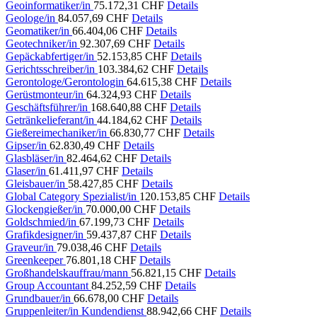
Geoinformatiker/in
75.172,31 CHF
Details
Geologe/in
84.057,69 CHF
Details
Geomatiker/in
66.404,06 CHF
Details
Geotechniker/in
92.307,69 CHF
Details
Gepäckabfertiger/in
52.153,85 CHF
Details
Gerichtsschreiber/in
103.384,62 CHF
Details
Gerontologe/Gerontologin
64.615,38 CHF
Details
Gerüstmonteur/in
64.324,93 CHF
Details
Geschäftsführer/in
168.640,88 CHF
Details
Getränkelieferant/in
44.184,62 CHF
Details
Gießereimechaniker/in
66.830,77 CHF
Details
Gipser/in
62.830,49 CHF
Details
Glasbläser/in
82.464,62 CHF
Details
Glaser/in
61.411,97 CHF
Details
Gleisbauer/in
58.427,85 CHF
Details
Global Category Spezialist/in
120.153,85 CHF
Details
Glockengießer/in
70.000,00 CHF
Details
Goldschmied/in
67.199,73 CHF
Details
Grafikdesigner/in
59.437,87 CHF
Details
Graveur/in
79.038,46 CHF
Details
Greenkeeper
76.801,18 CHF
Details
Großhandelskauffrau/mann
56.821,15 CHF
Details
Group Accountant
84.252,59 CHF
Details
Grundbauer/in
66.678,00 CHF
Details
Gruppenleiter/in Kundendienst
88.942,66 CHF
Details