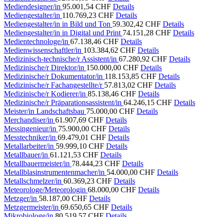
Mediendesigner/in
95.001,54 CHF
Details
Mediengestalter/in
110.769,23 CHF
Details
Mediengestalter/in in Bild und Ton
59.302,42 CHF
Details
Mediengestalter/in in Digital und Print
74.151,28 CHF
Details
Medientechnologe/in
67.138,46 CHF
Details
Medienwissenschaftler/in
103.384,62 CHF
Details
Medizinisch-technische/r Assistent/in
67.280,92 CHF
Details
Medizinische/r Direktor/in
150.000,00 CHF
Details
Medizinische/r Dokumentator/in
118.153,85 CHF
Details
Medizinische/r Fachangestellte/r
57.813,02 CHF
Details
Medizinische/r Kodierer/in
85.138,46 CHF
Details
Medizinische/r Präparationsassistent/in
64.246,15 CHF
Details
Meister/in Landschaftsbau
75.000,00 CHF
Details
Merchandiser/in
61.907,69 CHF
Details
Messingenieur/in
75.900,00 CHF
Details
Messtechniker/in
69.479,01 CHF
Details
Metallarbeiter/in
59.999,10 CHF
Details
Metallbauer/in
61.121,53 CHF
Details
Metallbauermeister/in
78.444,23 CHF
Details
Metallblasinstrumentenmacher/in
54.000,00 CHF
Details
Metallschmelzer/in
60.369,23 CHF
Details
Meteorologe/Meteorologin
68.000,00 CHF
Details
Metzger/in
58.187,00 CHF
Details
Metzgermeister/in
69.650,65 CHF
Details
Mikrobiologe/in
80.519,57 CHF
Details