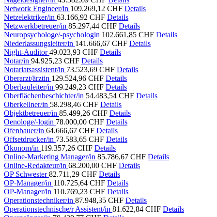
Network Engineer/in
109.269,12 CHF
Details
Netzelektriker/in
63.166,92 CHF
Details
Netzwerkbetreuer/in
85.297,44 CHF
Details
Neuropsychologe/-psychologin
102.661,85 CHF
Details
Niederlassungsleiter/in
141.666,67 CHF
Details
Night-Auditor
49.023,93 CHF
Details
Notar/in
94.925,23 CHF
Details
Notariatsassistent/in
73.523,69 CHF
Details
Oberarzt/ärztin
129.524,96 CHF
Details
Oberbauleiter/in
99.249,23 CHF
Details
Oberflächenbeschichter/in
54.483,54 CHF
Details
Oberkellner/in
58.298,46 CHF
Details
Objektbetreuer/in
85.499,26 CHF
Details
Oenologe/-login
78.000,00 CHF
Details
Ofenbauer/in
64.666,67 CHF
Details
Offsetdrucker/in
73.583,65 CHF
Details
Ökonom/in
119.357,26 CHF
Details
Online-Marketing Manager/in
85.786,67 CHF
Details
Online-Redakteur/in
68.200,00 CHF
Details
OP Schwester
82.711,29 CHF
Details
OP-Manager/in
110.725,64 CHF
Details
OP-Manager/in
110.769,23 CHF
Details
Operationstechniker/in
87.948,35 CHF
Details
Operationstechnische/r Assistent/in
81.622,84 CHF
Details