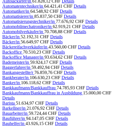
Autolackierer/in
61.828,12 CHF
Details
Automatentechniker/in
64.421,41 CHF
Details
Automatiker/in
64.548,92 CHF
Details
Automatisierer/in
85.837,50 CHF
Details
Automatisierungstechniker/in
77.676,92 CHF
Details
Automobilmechatroniker/in
62.919,21 CHF
Details
Automobilverkäufer/in
70.708,88 CHF
Details
Bäcker/in
52.192,31 CHF
Details
Bäcker/in
56.649,97 CHF
Details
Bäckereifachverkäufer/in
43.560,00 CHF
Details
Backoffice
70.510,23 CHF
Details
Backoffice Manager/in
93.634,62 CHF
Details
Bademeister/in
59.924,17 CHF
Details
Baggerfahrer/in
59.492,94 CHF
Details
Bankangestellte/r
76.859,76 CHF
Details
Bankberater/in
106.630,23 CHF
Details
Banker/in
106.118,62 CHF
Details
Bankkaufmann/Bankkauffrau
74.785,93 CHF
Details
Bankkaufmann/Bankkauffrau in Ausbildung
15.000,00 CHF
Details
Barista
51.634,97 CHF
Details
Barkellner/in
21.076,92 CHF
Details
Bauarbeiter/in
59.724,44 CHF
Details
Bauführer/in
94.147,05 CHF
Details
Bauhelfer/in
43.926,15 CHF
Details