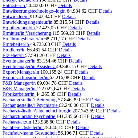
Entroster/in
50.400,00 CHF
Details
Entwässerungstechnologe/-login
64.984,62 CHF
Details
Entwickler/in
91.942,94 CHF
Details
Entwicklungsingenieur/in
85.315,54 CHF
Details
Ergotherapeut/in
72.423,05 CHF
Details
Ermittler/in Versicherung
115.569,23 CHF
Details
Ernährungsberater/in
68.711,17 CHF
Details
Erntehelfer/in
49.723,08 CHF
Details
Erodierer/in
66.461,54 CHF
Details
Erzieher/in
57.591,20 CHF
Details
Eventmanager/in
83.154,46 CHF
Details
Eventmanager/in Assistenz
49.846,15 CHF
Details
Export Manager/in
100.155,24 CHF
Details
Exportsachbearbeiter/in
62.216,08 CHF
Details
F&B Manager/in
89.004,78 CHF
Details
F&E Manager/in
152.025,64 CHF
Details
Fabrikarbeiter/in
44.265,85 CHF
Details
Fachangestellte/r Betreuung
57.846,39 CHF
Details
Fachangestellte/r Psychiatrie
62.240,00 CHF
Details
Facharzt/-ärztin Allgemeinchirurgie
207.743,59 CHF
Details
Facharzt/-ärztin Psychiatrie
141.335,66 CHF
Details
Facharzt/ärztin
133.988,60 CHF
Details
Fachbereichsleiter/in
78.646,15 CHF
Details
Fachfrau/-mann Gesundheit
56.196,71 CHF
Details