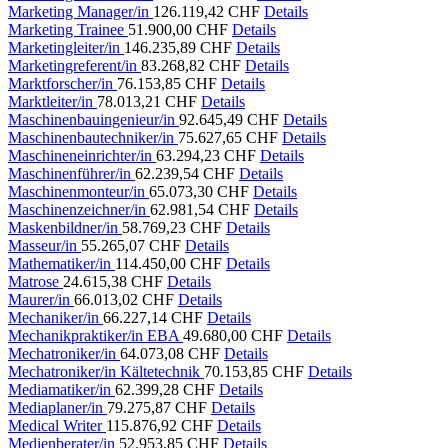
Marketing Manager/in
126.119,42 CHF
Details
Marketing Trainee
51.900,00 CHF
Details
Marketingleiter/in
146.235,89 CHF
Details
Marketingreferent/in
83.268,82 CHF
Details
Marktforscher/in
76.153,85 CHF
Details
Marktleiter/in
78.013,21 CHF
Details
Maschinenbauingenieur/in
92.645,49 CHF
Details
Maschinenbautechniker/in
75.627,65 CHF
Details
Maschineneinrichter/in
63.294,23 CHF
Details
Maschinenführer/in
62.239,54 CHF
Details
Maschinenmonteur/in
65.073,30 CHF
Details
Maschinenzeichner/in
62.981,54 CHF
Details
Maskenbildner/in
58.769,23 CHF
Details
Masseur/in
55.265,07 CHF
Details
Mathematiker/in
114.450,00 CHF
Details
Matrose
24.615,38 CHF
Details
Maurer/in
66.013,02 CHF
Details
Mechaniker/in
66.227,14 CHF
Details
Mechanikpraktiker/in EBA
49.680,00 CHF
Details
Mechatroniker/in
64.073,08 CHF
Details
Mechatroniker/in Kältetechnik
70.153,85 CHF
Details
Mediamatiker/in
62.399,28 CHF
Details
Mediaplaner/in
79.275,87 CHF
Details
Medical Writer
115.876,92 CHF
Details
Medienberater/in
52.953,85 CHF
Details