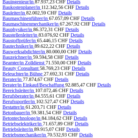
Bauingenieur/in
87.937,23 CHF
Details
Baukostenplaner/in
112.342,56 CHF
Details
Bauleiter/in
82.002,59 CHF
Details
Baumaschinenführer/in
67.057,09 CHF
Details
Baumaschinenmechaniker/in
67.267,92 CHF
Details
Bauphysiker/in
86.372,31 CHF
Details
Baustellenleiter/in
83.076,92 CHF
Details
Baustoffprüfer/in
65.446,15 CHF
Details
Bautechniker/in
89.622,22 CHF
Details
Bauwerksabdichter/in
80.000,00 CHF
Details
Bauzeichner/in
59.594,58 CHF
Details
Beamter/in Zolldienst
71.550,00 CHF
Details
Beauty Consultant
58.769,23 CHF
Details
Beleuchter/in Bühne
27.692,31 CHF
Details
Berater/in
77.874,67 CHF
Details
Berater/in Einkauf/Beschaffung
92.885,47 CHF
Details
Bereichsleiter/in
107.072,46 CHF
Details
Berufsberater/in
84.555,61 CHF
Details
Berufssportler/in
102.527,47 CHF
Details
Bestatter/in
61.203,71 CHF
Details
Betonbauer/in
59.381,54 CHF
Details
Betontechnologe/in
84.184,62 CHF
Details
Betriebselektriker/in
71.657,89 CHF
Details
Betriebsleiter/in
89.915,07 CHF
Details
Betriebsmechaniker/in
70.532,93 CHF
Details