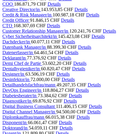
COO
186.871,79 CHF
Details
Creative Director/in
143.953,85 CHF
Details
Credit & Risk Manager/in
100.987,18 CHF
Details
Credit Officer
91.846,15 CHF
Details
CTO
168.307,69 CHF
Details
Customer Relationship Manager/in
120.241,76 CHF
Details
Cyber Sicherheitsarchitekt/in
145.423,08 CHF
Details
Dachdecker/in
60.077,11 CHF
Details
Datenbank Manager/in
88.399,30 CHF
Details
Datenerfasser/in
64.461,54 CHF
Details
Deklarant/in
77.376,92 CHF
Details
Demi Chef de Partie
53.602,20 CHF
Details
Dentalhygieniker/in
60.820,47 CHF
Details
Designer/in
63.506,19 CHF
Details
Desinfektor/in
72.000,00 CHF
Details
Detailhandelsfachfrau/mann
49.207,35 CHF
Details
DevOps Engineer/in
118.804,27 CHF
Details
Diabetesberater/in
73.384,62 CHF
Details
Diagnostiker/in
69.876,92 CHF
Details
Digital Business Consultant
111.406,15 CHF
Details
Digital Channel Manager/in
94.500,00 CHF
Details
Diplomkauffrau/mann
66.015,38 CHF
Details
Disponent/in
66.061,47 CHF
Details
Doktorand/in
54.059,11 CHF
Details
Dozent/in
121.809,80 CHF
Details