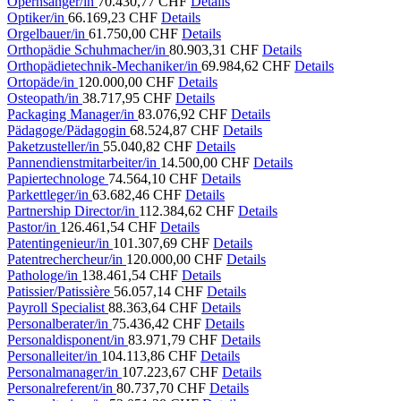
Opernsänger/in
70.430,77 CHF
Details
Optiker/in
66.169,23 CHF
Details
Orgelbauer/in
61.750,00 CHF
Details
Orthopädie Schuhmacher/in
80.903,31 CHF
Details
Orthopädietechnik-Mechaniker/in
69.984,62 CHF
Details
Ortopäde/in
120.000,00 CHF
Details
Osteopath/in
38.717,95 CHF
Details
Packaging Manager/in
83.076,92 CHF
Details
Pädagoge/Pädagogin
68.524,87 CHF
Details
Paketzusteller/in
55.040,82 CHF
Details
Pannendienstmitarbeiter/in
14.500,00 CHF
Details
Papiertechnologe
74.564,10 CHF
Details
Parkettleger/in
63.682,46 CHF
Details
Partnership Director/in
112.384,62 CHF
Details
Pastor/in
126.461,54 CHF
Details
Patentingenieur/in
101.307,69 CHF
Details
Patentrechercheur/in
120.000,00 CHF
Details
Pathologe/in
138.461,54 CHF
Details
Patissier/Patissière
56.057,14 CHF
Details
Payroll Specialist
88.363,64 CHF
Details
Personalberater/in
75.436,42 CHF
Details
Personaldisponent/in
83.971,79 CHF
Details
Personalleiter/in
104.113,86 CHF
Details
Personalmanager/in
107.223,67 CHF
Details
Personalreferent/in
80.737,70 CHF
Details