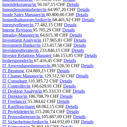
Innendekorateur/in
56.167,15 CHF
Details
Innendienstmitarbeiter/in
64.997,20 CHF
Details
Inside Sales Manager/in
80.800,00 CHF
Details
Instandhaltungstechniker/in
68.401,92 CHF
Details
Intensivpfleger/in
77.482,15 CHF
Details
Interne Revision
95.705,29 CHF
Details
Intraday-Manager/in
64.615,38 CHF
Details
Investment Analyst/in
117.965,81 CHF
Details
Investment Banker/in
123.417,58 CHF
Details
Investmentberater/in
233.846,15 CHF
Details
Investor Relations Manager
146.153,85 CHF
Details
Isolierspengler/in
67.416,45 CHF
Details
IT Anwendungsbetreuer/in
89.526,50 CHF
Details
IT Beratung
124.869,23 CHF
Details
IT Change Manager/in
129.512,50 CHF
Details
IT Consultant
110.385,72 CHF
Details
IT Controller/in
100.629,91 CHF
Details
IT Desktop Analyst/in
85.333,33 CHF
Details
IT Direktor/in
186.708,79 CHF
Details
IT Freelancer
55.384,62 CHF
Details
IT Kauffrau/mann
68.062,15 CHF
Details
IT Projektleiter/in
115.200,74 CHF
Details
IT Prozessbetreuer/in
105.887,69 CHF
Details
IT Sicherheitstechniker/in
144.932,69 CHF
Details
IT Supporter/in
76.893,19 CHF
Details