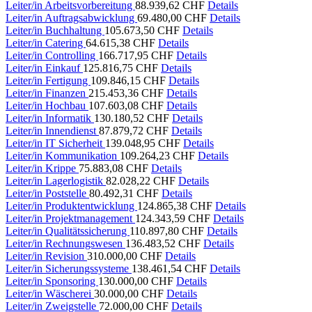
Leiter/in Arbeitsvorbereitung
88.939,62 CHF
Details
Leiter/in Auftragsabwicklung
69.480,00 CHF
Details
Leiter/in Buchhaltung
105.673,50 CHF
Details
Leiter/in Catering
64.615,38 CHF
Details
Leiter/in Controlling
166.717,95 CHF
Details
Leiter/in Einkauf
125.816,75 CHF
Details
Leiter/in Fertigung
109.846,15 CHF
Details
Leiter/in Finanzen
215.453,36 CHF
Details
Leiter/in Hochbau
107.603,08 CHF
Details
Leiter/in Informatik
130.180,52 CHF
Details
Leiter/in Innendienst
87.879,72 CHF
Details
Leiter/in IT Sicherheit
139.048,95 CHF
Details
Leiter/in Kommunikation
109.264,23 CHF
Details
Leiter/in Krippe
75.883,08 CHF
Details
Leiter/in Lagerlogistik
82.028,22 CHF
Details
Leiter/in Poststelle
80.492,31 CHF
Details
Leiter/in Produktentwicklung
124.865,38 CHF
Details
Leiter/in Projektmanagement
124.343,59 CHF
Details
Leiter/in Qualitätssicherung
110.897,80 CHF
Details
Leiter/in Rechnungswesen
136.483,52 CHF
Details
Leiter/in Revision
310.000,00 CHF
Details
Leiter/in Sicherungssysteme
138.461,54 CHF
Details
Leiter/in Sponsoring
130.000,00 CHF
Details
Leiter/in Wäscherei
30.000,00 CHF
Details
Leiter/in Zweigstelle
72.000,00 CHF
Details