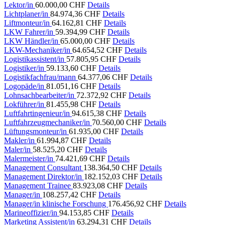
Lektor/in
60.000,00 CHF
Details
Lichtplaner/in
84.974,36 CHF
Details
Liftmonteur/in
64.162,81 CHF
Details
LKW Fahrer/in
59.394,99 CHF
Details
LKW Händler/in
65.000,00 CHF
Details
LKW-Mechaniker/in
64.654,52 CHF
Details
Logistikassistent/in
57.805,95 CHF
Details
Logistiker/in
59.133,60 CHF
Details
Logistikfachfrau/mann
64.377,06 CHF
Details
Logopäde/in
81.051,16 CHF
Details
Lohnsachbearbeiter/in
72.372,92 CHF
Details
Lokführer/in
81.455,98 CHF
Details
Luftfahrtingenieur/in
94.615,38 CHF
Details
Luftfahrzeugmechaniker/in
70.560,00 CHF
Details
Lüftungsmonteur/in
61.935,00 CHF
Details
Makler/in
61.994,87 CHF
Details
Maler/in
58.525,20 CHF
Details
Malermeister/in
74.421,69 CHF
Details
Management Consultant
138.364,50 CHF
Details
Management Direktor/in
182.152,03 CHF
Details
Management Trainee
83.923,08 CHF
Details
Manager/in
108.257,42 CHF
Details
Manager/in klinische Forschung
176.456,92 CHF
Details
Marineoffizier/in
94.153,85 CHF
Details
Marketing Assistent/in
63.294,31 CHF
Details