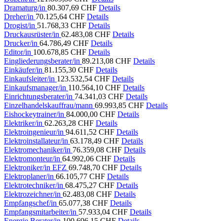
Dramaturg/in
80.307,69 CHF
Details
Dreher/in
70.125,64 CHF
Details
Drogist/in
51.768,33 CHF
Details
Druckausrüster/in
62.483,08 CHF
Details
Drucker/in
64.786,49 CHF
Details
Editor/in
100.678,85 CHF
Details
Eingliederungsberater/in
89.213,08 CHF
Details
Einkäufer/in
81.155,30 CHF
Details
Einkaufsleiter/in
123.532,54 CHF
Details
Einkaufsmanager/in
110.564,10 CHF
Details
Einrichtungsberater/in
74.341,03 CHF
Details
Einzelhandelskauffrau/mann
69.993,85 CHF
Details
Eishockeytrainer/in
84.000,00 CHF
Details
Elektriker/in
62.263,28 CHF
Details
Elektroingenieur/in
94.611,52 CHF
Details
Elektroinstallateur/in
63.178,49 CHF
Details
Elektromechaniker/in
76.359,08 CHF
Details
Elektromonteur/in
64.992,06 CHF
Details
Elektroniker/in EFZ
69.748,70 CHF
Details
Elektroplaner/in
66.105,77 CHF
Details
Elektrotechniker/in
68.475,27 CHF
Details
Elektrozeichner/in
62.483,08 CHF
Details
Empfangschef/in
65.077,38 CHF
Details
Empfangsmitarbeiter/in
57.933,04 CHF
Details
Energie Berater/in
100.696,15 CHF
Details