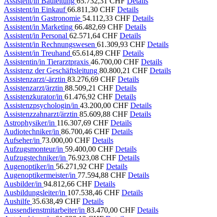
Assistent/in Bauleitung
65.732,31 CHF
Details
Assistent/in Einkauf
66.811,30 CHF
Details
Assistent/in Gastronomie
54.112,33 CHF
Details
Assistent/in Marketing
66.482,69 CHF
Details
Assistent/in Personal
62.571,64 CHF
Details
Assistent/in Rechnungswesen
61.309,93 CHF
Details
Assistent/in Treuhand
65.614,89 CHF
Details
Assistentin/in Tierarztpraxis
46.700,00 CHF
Details
Assistenz der Geschäftsleitung
80.800,21 CHF
Details
Assistenzarzt/-ärztin
83.276,69 CHF
Details
Assistenzarzt/ärztin
88.509,21 CHF
Details
Assistenzkurator/in
61.476,92 CHF
Details
Assistenzpsychologin/in
43.200,00 CHF
Details
Assistenzzahnarzt/ärztin
85.609,88 CHF
Details
Astrophysiker/in
116.307,69 CHF
Details
Audiotechniker/in
86.700,46 CHF
Details
Aufseher/in
73.000,00 CHF
Details
Aufzugsmonteur/in
59.400,00 CHF
Details
Aufzugstechniker/in
76.923,08 CHF
Details
Augenoptiker/in
56.271,92 CHF
Details
Augenoptikermeister/in
77.594,88 CHF
Details
Ausbilder/in
94.812,66 CHF
Details
Ausbildungsleiter/in
107.538,46 CHF
Details
Aushilfe
35.638,49 CHF
Details
Aussendienstmitarbeiter/in
83.470,00 CHF
Details