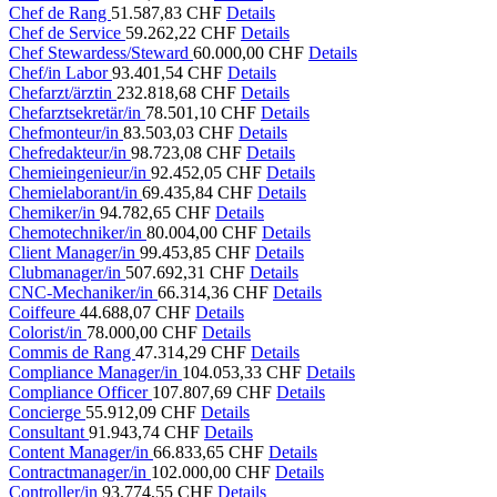
Chef de Rang
51.587,83 CHF
Details
Chef de Service
59.262,22 CHF
Details
Chef Stewardess/Steward
60.000,00 CHF
Details
Chef/in Labor
93.401,54 CHF
Details
Chefarzt/ärztin
232.818,68 CHF
Details
Chefarztsekretär/in
78.501,10 CHF
Details
Chefmonteur/in
83.503,03 CHF
Details
Chefredakteur/in
98.723,08 CHF
Details
Chemieingenieur/in
92.452,05 CHF
Details
Chemielaborant/in
69.435,84 CHF
Details
Chemiker/in
94.782,65 CHF
Details
Chemotechniker/in
80.004,00 CHF
Details
Client Manager/in
99.453,85 CHF
Details
Clubmanager/in
507.692,31 CHF
Details
CNC-Mechaniker/in
66.314,36 CHF
Details
Coiffeure
44.688,07 CHF
Details
Colorist/in
78.000,00 CHF
Details
Commis de Rang
47.314,29 CHF
Details
Compliance Manager/in
104.053,33 CHF
Details
Compliance Officer
107.807,69 CHF
Details
Concierge
55.912,09 CHF
Details
Consultant
91.943,74 CHF
Details
Content Manager/in
66.833,65 CHF
Details
Contractmanager/in
102.000,00 CHF
Details
Controller/in
93.774,55 CHF
Details