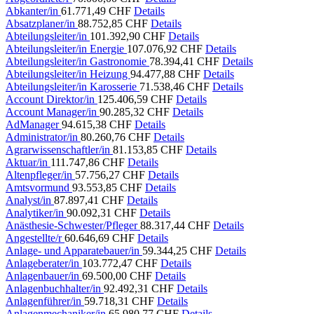
Abkanter/in
61.771,49 CHF
Details
Absatzplaner/in
88.752,85 CHF
Details
Abteilungsleiter/in
101.392,90 CHF
Details
Abteilungsleiter/in Energie
107.076,92 CHF
Details
Abteilungsleiter/in Gastronomie
78.394,41 CHF
Details
Abteilungsleiter/in Heizung
94.477,88 CHF
Details
Abteilungsleiter/in Karosserie
71.538,46 CHF
Details
Account Direktor/in
125.406,59 CHF
Details
Account Manager/in
90.285,32 CHF
Details
AdManager
94.615,38 CHF
Details
Administrator/in
80.260,76 CHF
Details
Agrarwissenschaftler/in
81.153,85 CHF
Details
Aktuar/in
111.747,86 CHF
Details
Altenpfleger/in
57.756,27 CHF
Details
Amtsvormund
93.553,85 CHF
Details
Analyst/in
87.897,41 CHF
Details
Analytiker/in
90.092,31 CHF
Details
Anästhesie-Schwester/Pfleger
88.317,44 CHF
Details
Angestellte/r
60.646,69 CHF
Details
Anlage- und Apparatebauer/in
59.344,25 CHF
Details
Anlageberater/in
103.772,47 CHF
Details
Anlagenbauer/in
69.500,00 CHF
Details
Anlagenbuchhalter/in
92.492,31 CHF
Details
Anlagenführer/in
59.718,31 CHF
Details
Anlagenmechaniker/in
65.980,77 CHF
Details