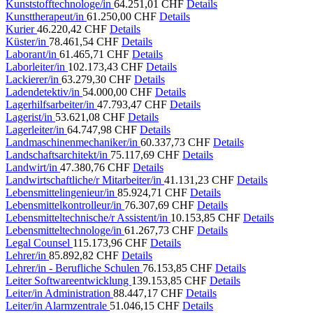
Kunststofftechnologe/in
64.251,01 CHF
Details
Kunsttherapeut/in
61.250,00 CHF
Details
Kurier
46.220,42 CHF
Details
Küster/in
78.461,54 CHF
Details
Laborant/in
61.465,71 CHF
Details
Laborleiter/in
102.173,43 CHF
Details
Lackierer/in
63.279,30 CHF
Details
Ladendetektiv/in
54.000,00 CHF
Details
Lagerhilfsarbeiter/in
47.793,47 CHF
Details
Lagerist/in
53.621,08 CHF
Details
Lagerleiter/in
64.747,98 CHF
Details
Landmaschinenmechaniker/in
60.337,73 CHF
Details
Landschaftsarchitekt/in
75.117,69 CHF
Details
Landwirt/in
47.380,76 CHF
Details
Landwirtschaftliche/r Mitarbeiter/in
41.131,23 CHF
Details
Lebensmittelingenieur/in
85.924,71 CHF
Details
Lebensmittelkontrolleur/in
76.307,69 CHF
Details
Lebensmitteltechnische/r Assistent/in
10.153,85 CHF
Details
Lebensmitteltechnologe/in
61.267,73 CHF
Details
Legal Counsel
115.173,96 CHF
Details
Lehrer/in
85.892,82 CHF
Details
Lehrer/in - Berufliche Schulen
76.153,85 CHF
Details
Leiter Softwareentwicklung
139.153,85 CHF
Details
Leiter/in Administration
88.447,17 CHF
Details
Leiter/in Alarmzentrale
51.046,15 CHF
Details