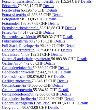
Forschungsassistent/in Universität
89.115,54 CHF
Details
Förster/in
79.963,17 CHF
Details
Forstwirt/in
65.196,46 CHF
Details
Fotoassistent/in
41.353,85 CHF
Details
Fotograf/in
58.133,85 CHF
Details
Fotomodell
192.307,69 CHF
Details
Fremdsprachenlehrer/in
58.918,88 CHF
Details
Friseur/in
47.617,62 CHF
Details
Frontendentwickler/in
85.549,32 CHF
Details
Fuhrparkleiter/in
88.246,15 CHF
Details
Full Stack Developer/in
96.230,77 CHF
Details
Gabelstaplerfahrer/in
57.354,87 CHF
Details
Galvaniseur/in
69.192,31 CHF
Details
Garten-/Landschaftsgestalter/in
56.883,88 CHF
Details
Gärtner/in
54.472,05 CHF
Details
Gebäudereiniger/in
50.689,22 CHF
Details
Gebäudetechniker/in
72.442,74 CHF
Details
Gebietsleiter/in
129.076,92 CHF
Details
Geflügelzüchter/in
73.846,15 CHF
Details
Geigenbauer/in
48.000,00 CHF
Details
Geldtransporteur/in
55.384,62 CHF
Details
Gemeindereferent/in
72.000,00 CHF
Details
Gemeindeschreiber/in
122.123,08 CHF
Details
General Manager/in Hotellerie
109.307,69 CHF
Details
Geograph/in
90.673,08 CHF
Details