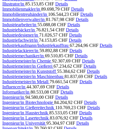
Illustrator/in
85.153,85 CHF
Details
Immobilienmakler/in
89.698,79 CHF
Details
Immobilientreuhänder/in
106.544,23 CHF
Details
Immobilienverwalter/in
81.767,98 CHF
Details
Industriearbeiter/in
55.088,08 CHF
Details
Industriebäcker/in
76.821,54 CHF
Details
Industriedesigner/in
71.026,57 CHF
Details
Industriefachwirt/in
74.153,85 CHF
Details
Industriekaufmann/Industriekauffrau
67.264,96 CHF
Details
Industrielackierer/in
59.892,88 CHF
Details
Industriemechaniker/in
69.510,85 CHF
Details
Industriemeister/in Chemie
92.307,69 CHF
Details
Industriemeister/in Gießerei
67.234,62 CHF
Details
Industriemeister/in Kunststoff
55.384,62 CHF
Details
Industriemeister/in Maschinenbau
81.837,69 CHF
Details
Industriemeister/in Metall
79.661,54 CHF
Details
Influencer/in
44.307,69 CHF
Details
Informatiker/in
80.533,08 CHF
Details
Ingenieur/in
94.580,00 CHF
Details
Ingenieur/in Biotechnologie
84.204,92 CHF
Details
Ingenieur/in Gießereitechnik
110.769,23 CHF
Details
Ingenieur/in Haustechnik
85.533,05 CHF
Details
Ingenieur/in Lasertechnik
83.076,92 CHF
Details
Ingenieur/in Universität
95.304,97 CHF
Details
Innenarchitekt/in
70.760,92 CHF
Details