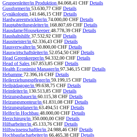
Gruppenleiter/in Produktion
84.068,41 CHF
Details
Gussformer/in
53.630,77 CHF
Details
Gynäkologin
141.646,15 CHF
Details
Hardwareentwickler/in
74.000,00 CHF
Details
Hauptabteilungsleiter/in
168.807,69 CHF
Details
Hausdame/Housekeeper
48.778,39 CHF
Details
Haushaltshilfe
37.532,92 CHF
Details
Hausmeister/in
62.336,43 CHF
Details
Hausverwalter/in
50.800,00 CHF
Details
Hauswirtschaftsleiter/in
52.054,50 CHF
Details
Head Greenkeeper/in
94.332,00 CHF
Details
Head of Sales
167.853,85 CHF
Details
Health Econimist Manager/in
97.346,15 CHF
Details
Hebamme
72.396,16 CHF
Details
Heilerziehungspfleger/in
59.199,15 CHF
Details
Heilpädagoge/in
99.638,75 CHF
Details
Heimleiter/in
130.513,85 CHF
Details
Heizungsbauer/in
60.115,38 CHF
Details
Heizungsmonteur/in
61.831,08 CHF
Details
Heizungsplaner/in
63.494,51 CHF
Details
Helfer/in Hochbau
48.000,00 CHF
Details
Herzchirurg/in
350.000,00 CHF
Details
Hilfsarbeiter/in
45.133,76 CHF
Details
Hilfswissenschaftler/in
24.988,46 CHF
Details
Hochbaufacharbeiter/in
66.465,38 CHF
Details