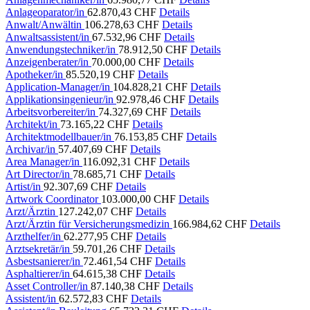
Anlageoparator/in
62.870,43 CHF
Details
Anwalt/Anwältin
106.278,63 CHF
Details
Anwaltsassistent/in
67.532,96 CHF
Details
Anwendungstechniker/in
78.912,50 CHF
Details
Anzeigenberater/in
70.000,00 CHF
Details
Apotheker/in
85.520,19 CHF
Details
Application-Manager/in
104.828,21 CHF
Details
Applikationsingenieur/in
92.978,46 CHF
Details
Arbeitsvorbereiter/in
74.327,69 CHF
Details
Architekt/in
73.165,22 CHF
Details
Architektmodellbauer/in
76.153,85 CHF
Details
Archivar/in
57.407,69 CHF
Details
Area Manager/in
116.092,31 CHF
Details
Art Director/in
78.685,71 CHF
Details
Artist/in
92.307,69 CHF
Details
Artwork Coordinator
103.000,00 CHF
Details
Arzt/Ärztin
127.242,07 CHF
Details
Arzt/Ärztin für Versicherungsmedizin
166.984,62 CHF
Details
Arzthelfer/in
62.277,95 CHF
Details
Arztsekretär/in
59.701,26 CHF
Details
Asbestsanierer/in
72.461,54 CHF
Details
Asphaltierer/in
64.615,38 CHF
Details
Asset Controller/in
87.140,38 CHF
Details
Assistent/in
62.572,83 CHF
Details