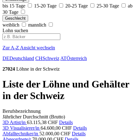
bis 15 Tage
15-20 Tage
20-25 Tage
25-30 Tage
ab
30 Tage
Geschlecht
weiblich
mannlich
Lohn suchen
Zur A-Z Ansicht wechseln
DE
Deutschland
CH
Schweiz
AT
Österreich
27024
Löhne in der Schweiz
Liste der Löhne und Gehälter
in der Schweiz
Berufsbezeichnung
Jährlicher Durchschnitt (Brutto)
3D Artist/in
63.115,38 CHF
Details
3D Visualisierer/in
64.600,00 CHF
Details
Abfalltechniker/in
52.000,00 CHF
Details
Abgeordnete/r
70.000,00 CHF
Details