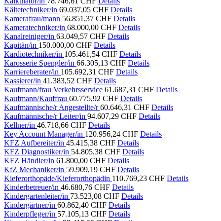
Kalkulator/in
78.746,61 CHF
Details
Kältetechniker/in
69.037,05 CHF
Details
Kamerafrau/mann
56.851,37 CHF
Details
Kameratechniker/in
68.000,00 CHF
Details
Kanalreiniger/in
63.049,57 CHF
Details
Kapitän/in
150.000,00 CHF
Details
Kardiotechniker/in
105.461,54 CHF
Details
Karosserie Spengler/in
66.305,13 CHF
Details
Karriereberater/in
105.692,31 CHF
Details
Kassierer/in
41.383,52 CHF
Details
Kaufmann/frau Verkehrsservice
61.687,31 CHF
Details
Kaufmann/Kauffrau
60.775,92 CHF
Details
Kaufmännische/r Angestellte/r
60.646,31 CHF
Details
Kaufmännische/r Leiter/in
94.607,29 CHF
Details
Kellner/in
46.718,66 CHF
Details
Key Account Manager/in
120.956,24 CHF
Details
KFZ Aufbereiter/in
45.415,38 CHF
Details
KFZ Diagnostiker/in
54.805,38 CHF
Details
KFZ Händler/in
61.800,00 CHF
Details
KfZ Mechaniker/in
59.909,19 CHF
Details
Kieferorthopäde/Kieferorthopädin
110.769,23 CHF
Details
Kinderbetreuer/in
46.680,76 CHF
Details
Kindergartenleiter/in
73.523,08 CHF
Details
Kindergärtner/in
60.862,40 CHF
Details
Kinderpfleger/in
57.105,13 CHF
Details