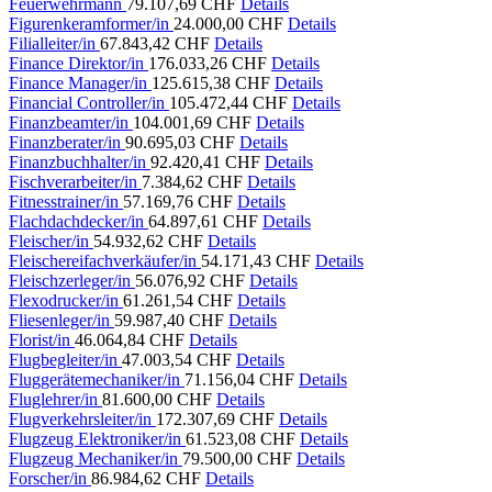
Feuerwehrmann
79.107,69 CHF
Details
Figurenkeramformer/in
24.000,00 CHF
Details
Filialleiter/in
67.843,42 CHF
Details
Finance Direktor/in
176.033,26 CHF
Details
Finance Manager/in
125.615,38 CHF
Details
Financial Controller/in
105.472,44 CHF
Details
Finanzbeamter/in
104.001,69 CHF
Details
Finanzberater/in
90.695,03 CHF
Details
Finanzbuchhalter/in
92.420,41 CHF
Details
Fischverarbeiter/in
7.384,62 CHF
Details
Fitnesstrainer/in
57.169,76 CHF
Details
Flachdachdecker/in
64.897,61 CHF
Details
Fleischer/in
54.932,62 CHF
Details
Fleischereifachverkäufer/in
54.171,43 CHF
Details
Fleischzerleger/in
56.076,92 CHF
Details
Flexodrucker/in
61.261,54 CHF
Details
Fliesenleger/in
59.987,40 CHF
Details
Florist/in
46.064,84 CHF
Details
Flugbegleiter/in
47.003,54 CHF
Details
Fluggerätemechaniker/in
71.156,04 CHF
Details
Fluglehrer/in
81.600,00 CHF
Details
Flugverkehrsleiter/in
172.307,69 CHF
Details
Flugzeug Elektroniker/in
61.523,08 CHF
Details
Flugzeug Mechaniker/in
79.500,00 CHF
Details
Forscher/in
86.984,62 CHF
Details