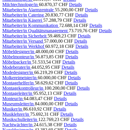
Milchtechnologe/in
60.870,37 CHF
Details
Mitarbeiter/in Alarmzentrale
55.200,00 CHF
Details
Mitarbeiter/in Catering
20.830,77 CHF
Details
Mitarbeiter/in Käserei
57.288,79 CHF
Details
Mitarbeiter/in Kommunikation
72.688,14 CHF
Details
Mitarbeiter/in Qualitätsmanagement
73.719,76 CHF
Details
Mitarbeiter/in Sicherheit
59.469,23 CHF
Details
Mitarbeiter/in Versand
57.000,00 CHF
Details
Mitarbeiter/in Werkhof
60.972,18 CHF
Details
Möbeldesigner/in
48.000,00 CHF
Details
Möbelmonteur/in
56.873,85 CHF
Details
Möbelpacker/in
51.533,54 CHF
Details
Modeberater/in
44.052,95 CHF
Details
Modedesigner/in
66.219,29 CHF
Details
Molkereimeister/in
60.000,00 CHF
Details
Montagehelfer/in
58.629,62 CHF
Details
Montagekontrolleur/in
100.200,00 CHF
Details
Montageleiter/in
95.952,13 CHF
Details
Monteur/in
64.083,47 CHF
Details
Museumsleiter/in
84.000,00 CHF
Details
Musiker/in
86.610,92 CHF
Details
Musiklehrer/in
75.692,31 CHF
Details
Musikschulleiter/in
122.769,23 CHF
Details
Nachtwächter/in
24.615,38 CHF
Details
Nageldesigner/in
43.382,69 CHF
Details