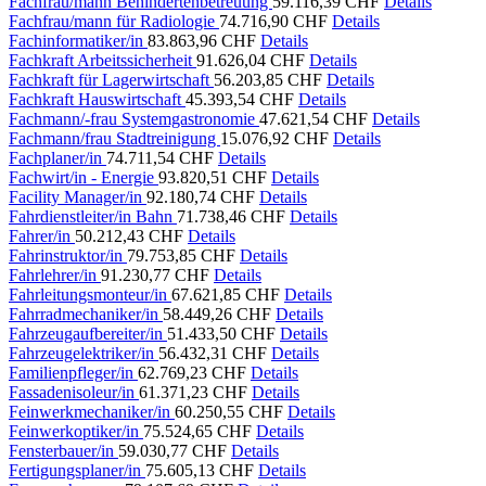
Fachfrau/mann Behindertenbetreuung
59.116,39 CHF
Details
Fachfrau/mann für Radiologie
74.716,90 CHF
Details
Fachinformatiker/in
83.863,96 CHF
Details
Fachkraft Arbeitssicherheit
91.626,04 CHF
Details
Fachkraft für Lagerwirtschaft
56.203,85 CHF
Details
Fachkraft Hauswirtschaft
45.393,54 CHF
Details
Fachmann/-frau Systemgastronomie
47.621,54 CHF
Details
Fachmann/frau Stadtreinigung
15.076,92 CHF
Details
Fachplaner/in
74.711,54 CHF
Details
Fachwirt/in - Energie
93.820,51 CHF
Details
Facility Manager/in
92.180,74 CHF
Details
Fahrdienstleiter/in Bahn
71.738,46 CHF
Details
Fahrer/in
50.212,43 CHF
Details
Fahrinstruktor/in
79.753,85 CHF
Details
Fahrlehrer/in
91.230,77 CHF
Details
Fahrleitungsmonteur/in
67.621,85 CHF
Details
Fahrradmechaniker/in
58.449,26 CHF
Details
Fahrzeugaufbereiter/in
51.433,50 CHF
Details
Fahrzeugelektriker/in
56.432,31 CHF
Details
Familienpfleger/in
62.769,23 CHF
Details
Fassadenisoleur/in
61.371,23 CHF
Details
Feinwerkmechaniker/in
60.250,55 CHF
Details
Feinwerkoptiker/in
75.524,65 CHF
Details
Fensterbauer/in
59.030,77 CHF
Details
Fertigungsplaner/in
75.605,13 CHF
Details