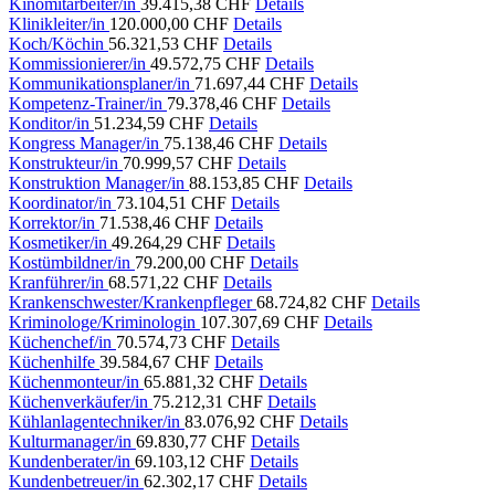
Kinomitarbeiter/in
39.415,38 CHF
Details
Klinikleiter/in
120.000,00 CHF
Details
Koch/Köchin
56.321,53 CHF
Details
Kommissionierer/in
49.572,75 CHF
Details
Kommunikationsplaner/in
71.697,44 CHF
Details
Kompetenz-Trainer/in
79.378,46 CHF
Details
Konditor/in
51.234,59 CHF
Details
Kongress Manager/in
75.138,46 CHF
Details
Konstrukteur/in
70.999,57 CHF
Details
Konstruktion Manager/in
88.153,85 CHF
Details
Koordinator/in
73.104,51 CHF
Details
Korrektor/in
71.538,46 CHF
Details
Kosmetiker/in
49.264,29 CHF
Details
Kostümbildner/in
79.200,00 CHF
Details
Kranführer/in
68.571,22 CHF
Details
Krankenschwester/Krankenpfleger
68.724,82 CHF
Details
Kriminologe/Kriminologin
107.307,69 CHF
Details
Küchenchef/in
70.574,73 CHF
Details
Küchenhilfe
39.584,67 CHF
Details
Küchenmonteur/in
65.881,32 CHF
Details
Küchenverkäufer/in
75.212,31 CHF
Details
Kühlanlagentechniker/in
83.076,92 CHF
Details
Kulturmanager/in
69.830,77 CHF
Details
Kundenberater/in
69.103,12 CHF
Details
Kundenbetreuer/in
62.302,17 CHF
Details