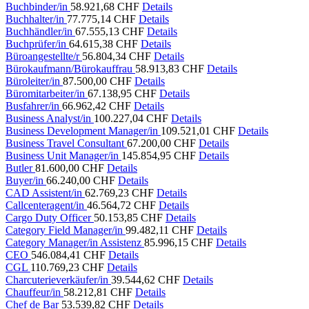
Buchbinder/in
58.921,68 CHF
Details
Buchhalter/in
77.775,14 CHF
Details
Buchhändler/in
67.555,13 CHF
Details
Buchprüfer/in
64.615,38 CHF
Details
Büroangestellte/r
56.804,34 CHF
Details
Bürokaufmann/Bürokauffrau
58.913,83 CHF
Details
Büroleiter/in
87.500,00 CHF
Details
Büromitarbeiter/in
67.138,95 CHF
Details
Busfahrer/in
66.962,42 CHF
Details
Business Analyst/in
100.227,04 CHF
Details
Business Development Manager/in
109.521,01 CHF
Details
Business Travel Consultant
67.200,00 CHF
Details
Business Unit Manager/in
145.854,95 CHF
Details
Butler
81.600,00 CHF
Details
Buyer/in
66.240,00 CHF
Details
CAD Assistent/in
62.769,23 CHF
Details
Callcenteragent/in
46.564,72 CHF
Details
Cargo Duty Officer
50.153,85 CHF
Details
Category Field Manager/in
99.482,11 CHF
Details
Category Manager/in Assistenz
85.996,15 CHF
Details
CEO
546.084,41 CHF
Details
CGL
110.769,23 CHF
Details
Charcuterieverkäufer/in
39.544,62 CHF
Details
Chauffeur/in
58.212,81 CHF
Details
Chef de Bar
53.539,82 CHF
Details