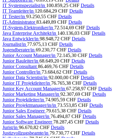
IT Systemspezialist/in
100.859,25 CHF
Details
IT Teamleiter/in
120.684,29 CHF
Details
IT Tester/in
93.250,55 CHF
Details
IT-Administrator
83.449,89 CHF
Details
IT-System-Elektroniker/in
72.514,69 CHF
Details
Java Enterprise Architekt/in
140.136,03 CHF
Details
Java Entwickler/in
98.948,72 CHF
Details
Journalist/in
77.975,13 CHF
Details
Jugendberater/in
69.230,77 CHF
Details
Junior Account Manager/in
72.145,30 CHF
Details
Junior Bauleiter/in
68.649,20 CHF
Details
Junior Consultant
86.469,76 CHF
Details
Junior Controller/in
73.684,62 CHF
Details
Junior Data Scientist/in
92.000,00 CHF
Details
Junior IT Projektleiter/in
76.765,38 CHF
Details
Junior Key Account Manager/in
67.258,97 CHF
Details
Junior Marketing Manager/in
92.307,69 CHF
Details
Junior Projektleiter/in
74.905,59 CHF
Details
Junior Projektmanager/in/in
73.553,85 CHF
Details
Junior Sales Engineer
79.615,38 CHF
Details
Junior Sales Manager/in
76.494,87 CHF
Details
Junior Software Engineer
78.287,45 CHF
Details
Jurist/in
96.670,82 CHF
Details
Justizvollzugsbeamte/in
79.730,77 CHF
Details