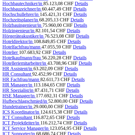
Hochbautechniker/in
85.123,08 CHF
Details
Hochbauzeichner/in
60.447,49 CHF
Details
Hochschullehrer/in
145.421,31 CHF
Details
Hochzeitsplaner/in
68.205,13 CHF
Details
Holzbauingenieur/in
75.960,00 CHF
Details
Holzingenieur/in
82.101,54 CHF
Details
Hörgeräteakustiker/in
76.523,08 CHF
Details
Hoteldirektor/in
108.849,85 CHF
Details
Hotelfachfrau/mann
47.055,59 CHF
Details
Hotelier
107.683,92 CHF
Details
Hotelkaufmann/frau
56.220,28 CHF
Details
Hotelleriemitarbeiter/in
43.708,96 CHF
Details
HR Assistent/in
63.202,09 CHF
Details
HR Consultant
92.452,99 CHF
Details
HR Fachfrau/mann
82.611,73 CHF
Details
HR Manager/in
113.184,65 CHF
Details
HR Spezialist/in
87.431,71 CHF
Details
HSE Manager/in
177.692,31 CHF
Details
Hufbeschlagschmied/in
52.800,00 CHF
Details
Hundetrainer/in
29.000,00 CHF
Details
ICS Koordinator/in
124.615,38 CHF
Details
ICT Consultant
116.872,65 CHF
Details
ICT Projektleiter/in
116.212,74 CHF
Details
ICT Service Manager/in
123.054,95 CHF
Details
ICT Supporter/in
68.686,74 CHF
Details