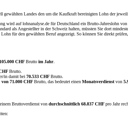
ell gewählten Landes den um die Kaufkraft bereinigten Lohn der jeweil
dung wird auf lohnanalyse.de für Deutschland ein Brutto-Jahreslohn vo
dard als Angestellter in der Schweiz halten, müssten Sie dort mindes
e Lohn für den gewählten Beruf angezeigt. So können Sie direkt prüfen
105.000 CHF
Brutto
im Jahr
.
 CHF
Brutto.
r/in damit bei
70.533 CHF
Brutto.
 von
71.000 CHF
Brutto, das bedeutet einen
Monatsverdienst
von
5
t einem Bruttoverdienst von
durchschnittlich
68.837 CHF
pro Jahr re
iten: