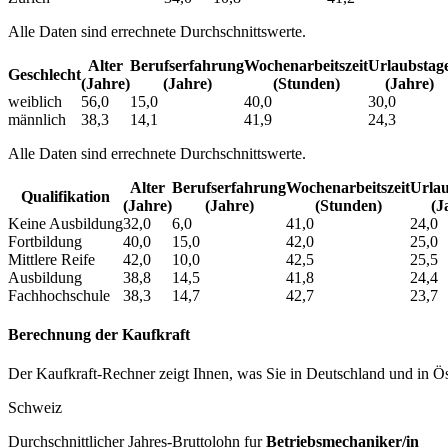
Alle Daten sind errechnete Durchschnittswerte.
Alter
Berufs­erfahrung
Wochen­arbeitszeit
Urlaubs­tag
Geschlecht
(Jahre)
(Jahre)
(Stunden)
(Jahre)
weiblich
56,0
15,0
40,0
30,0
männlich
38,3
14,1
41,9
24,3
Alle Daten sind errechnete Durchschnittswerte.
Alter
Berufs­erfahrung
Wochen­arbeitszeit
Urlau
Qualifikation
(Jahre)
(Jahre)
(Stunden)
(J
Keine Ausbildung
32,0
6,0
41,0
24,0
Fortbildung
40,0
15,0
42,0
25,0
Mittlere Reife
42,0
10,0
42,5
25,5
Ausbildung
38,8
14,5
41,8
24,4
Fachhochschule
38,3
14,7
42,7
23,7
Berechnung der Kaufkraft
Der Kaufkraft-Rechner zeigt Ihnen, was Sie in Deutschland und in Öst
Schweiz
Durchschnittlicher Jahres-Bruttolohn fur
Betriebsmechaniker/in