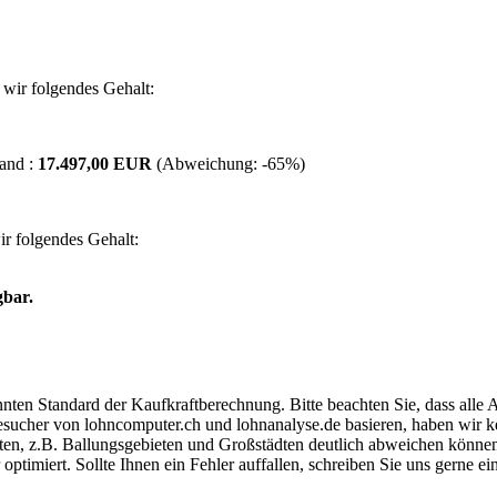
wir folgendes Gehalt:
and :
17.497,00 EUR
(Abweichung:
-65%
)
r folgendes Gehalt:
gbar.
ten Standard der Kaufkraftberechnung. Bitte beachten Sie, dass alle 
ucher von lohncomputer.ch und lohnanalyse.de basieren, haben wir kei
eten, z.B. Ballungsgebieten und Großstädten deutlich abweichen können
timiert. Sollte Ihnen ein Fehler auffallen, schreiben Sie uns gerne e