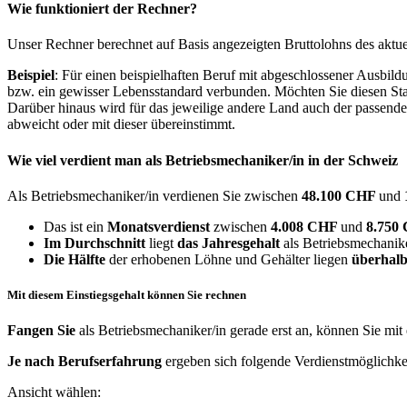
Wie funktioniert der Rechner?
Unser Rechner berechnet auf Basis angezeigten Bruttolohns des aktu
Beispiel
: Für einen beispielhaften Beruf mit abgeschlossener Ausbil
bzw. ein gewisser Lebensstandard verbunden. Möchten Sie diesen Stan
Darüber hinaus wird für das jeweilige andere Land auch der passend
abweicht oder mit dieser übereinstimmt.
Wie viel verdient man als
Betriebsmechaniker/in
in der Schweiz
Als Betriebsmechaniker/in verdienen Sie zwischen
48.100 CHF
und
Das ist ein
Monatsverdienst
zwischen
4.008 CHF
und
8.750
Im Durchschnitt
liegt
das Jahresgehalt
als Betriebsmechanike
Die Hälfte
der erhobenen Löhne und Gehälter liegen
überhalb
Mit diesem Einstiegsgehalt können Sie rechnen
Fangen Sie
als Betriebsmechaniker/in gerade erst an, können Sie mi
Je nach Berufserfahrung
ergeben sich folgende Verdienstmöglichke
Ansicht wählen: