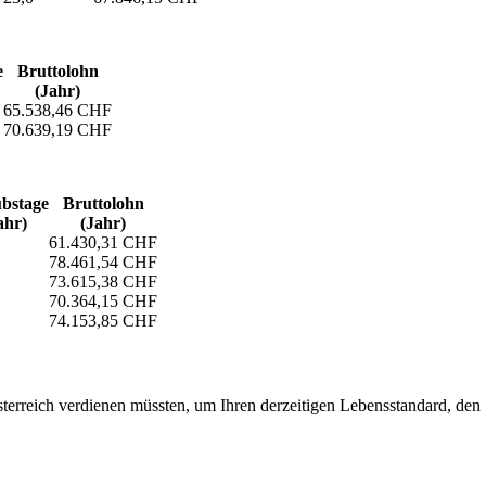
e
Bruttolohn
(Jahr)
65.538,46 CHF
70.639,19 CHF
bs­tage
Bruttolohn
ahr)
(Jahr)
61.430,31 CHF
78.461,54 CHF
73.615,38 CHF
70.364,15 CHF
74.153,85 CHF
erreich verdienen müssten, um Ihren derzeitigen Lebensstandard, den Si