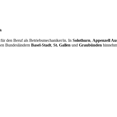
dt
ür den Beruf als Betriebsmechaniker/in. In
Solothurn
,
Appenzell Au
 den Bundesländern
Basel-Stadt
,
St. Gallen
und
Graubünden
hinnehm