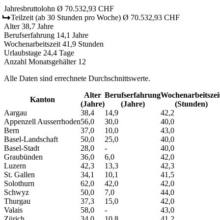
Jahresbruttolohn
Ø 70.532,93 CHF
Teilzeit
(ab 30 Stunden pro Woche)
Ø 70.532,93 CHF
Alter
38,7 Jahre
Berufserfahrung
14,1 Jahre
Wochenarbeitszeit
41,9 Stunden
Urlaubstage
24,4 Tage
Anzahl Monatsgehälter
12
Alle Daten sind errechnete Durchschnittswerte.
Alter
Berufs­erfahrung
Wochen­arbeitszei
Kanton
(Jahre)
(Jahre)
(Stunden)
Aargau
38,4
14,9
42,2
Appenzell Ausserrhoden
56,0
30,0
40,0
Bern
37,0
10,0
43,0
Basel-Landschaft
50,0
25,0
40,0
Basel-Stadt
28,0
-
40,0
Graubünden
36,0
6,0
42,0
Luzern
42,3
13,3
42,3
St. Gallen
34,1
10,1
41,5
Solothurn
62,0
42,0
42,0
Schwyz
50,0
7,0
44,0
Thurgau
37,3
15,0
42,0
Valais
58,0
-
43,0
Zürich
34,0
10,8
41,2