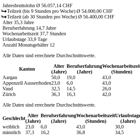
Jahresbruttolohn
Ø 56.057,14 CHF
Teilzeit
(bis 9 Stunden pro Woche)
Ø 54.000,00 CHF
Teilzeit
(ab 30 Stunden pro Woche)
Ø 56.400,00 CHF
Alter
35,3 Jahre
Berufserfahrung
14,7 Jahre
Wochenarbeitszeit
37,7 Stunden
Urlaubstage
33,9 Tage
Anzahl Monatsgehälter
12
Alle Daten sind errechnete Durchschnittswerte.
Alter
Berufs­erfahrung
Wochen­arbeitszei
Kanton
(Jahre)
(Jahre)
(Stunden)
Aargau
50,0
19,0
43,0
Appenzell Ausserrhoden
23,0
6,0
43,0
Vaud
32,5
14,5
26,0
Zürich
36,3
16,3
42,0
Alle Daten sind errechnete Durchschnittswerte.
Alter
Berufs­erfahrung
Wochen­arbeitszeit
Urlaubs­tag
Geschlecht
(Jahre)
(Jahre)
(Stunden)
(Jahre)
weiblich
23,0
6,0
43,0
30,0
männlich
37,3
16,2
36,8
34,5