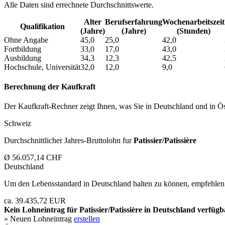
Alle Daten sind errechnete Durchschnittswerte.
Alter
Berufs­erfahrung
Wochen­arbeitszeit
Qualifikation
(Jahre)
(Jahre)
(Stunden)
Ohne Angabe
45,0
25,0
42,0
Fortbildung
33,0
17,0
43,0
Ausbildung
34,3
12,3
42,5
Hochschule, Universität
32,0
12,0
9,0
Berechnung der Kaufkraft
Der Kaufkraft-Rechner zeigt Ihnen, was Sie in Deutschland und in Öst
Schweiz
Durchschnittlicher Jahres-Bruttolohn fur
Patissier/Patissière
Ø 56.057,14 CHF
Deutschland
Um den Lebensstandard in Deutschland halten zu können, empfehlen 
ca. 39.435,72 EUR
Kein Lohneintrag für
Patissier/Patissière
in Deutschland verfügb
» Neuen Lohneintrag
erstellen