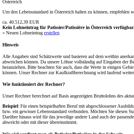
Österreich
Um den Lebensstandard in Österreich halten zu können, empfehlen wi
ca. 40.512,39 EUR
Kein Lohneintrag für
Patissier/Patissière
in Österreich verfügbar
» Neuen Lohneintrag
erstellen
Hinweis
Alle Angaben sind Schätzwerte und basieren auf dem weithin anerkann
abweichen können. Da unsere Löhne vollständig auf Eingaben der Bes
heranziehen. Bitte beachten Sie auch, dass die Werte in einigen Gebi
können. Unser Rechner zur Kaufkraftberechnung wird laufend weiter op
Wie funktioniert der Rechner?
Unser Rechner berechnet auf Basis angezeigten Bruttolohns des aktu
Beispiel
: Für einen beispielhaften Beruf mit abgeschlossener Ausbil
bzw. ein gewisser Lebensstandard verbunden. Möchten Sie diesen Stan
Darüber hinaus wird für das jeweilige andere Land auch der passend
abweicht oder mit dieser übereinstimmt.