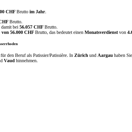
400 CHF
Brutto
im Jahr
.
 CHF
Brutto.
e damit bei
56.057 CHF
Brutto.
 von
56.000 CHF
Brutto, das bedeutet einen
Monatsverdienst
von
4
usserrhoden
r den Beruf als Patissier/Patissière. In
Zürich
und
Aargau
haben Sie
nd
Vaud
hinnehmen.