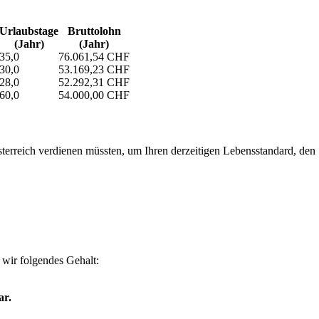
Urlaubs­tage
Bruttolohn
(Jahr)
(Jahr)
35,0
76.061,54 CHF
30,0
53.169,23 CHF
28,0
52.292,31 CHF
60,0
54.000,00 CHF
erreich verdienen müssten, um Ihren derzeitigen Lebensstandard, den Si
wir folgendes Gehalt:
ar.