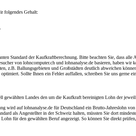
r folgendes Gehalt:
.
ten Standard der Kaufkraftberechnung. Bitte beachten Sie, dass alle 
ucher von lohncomputer.ch und lohnanalyse.de basieren, haben wir kei
eten, z.B. Ballungsgebieten und Großstädten deutlich abweichen können
timiert. Sollte Ihnen ein Fehler auffallen, schreiben Sie uns gerne e
ell gewählten Landes den um die Kaufkraft bereinigten Lohn der jeweil
dung wird auf lohnanalyse.de für Deutschland ein Brutto-Jahreslohn vo
dard als Angestellter in der Schweiz halten, müssten Sie dort mindes
e Lohn für den gewählten Beruf angezeigt. So können Sie direkt prüfen