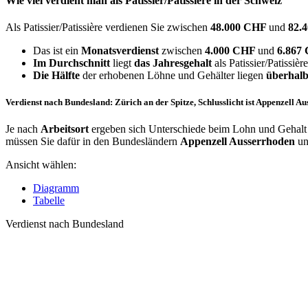
Wie viel verdient man als
Patissier/Patissière
in der Schweiz
Als Patissier/Patissière verdienen Sie zwischen
48.000 CHF
und
82.
Das ist ein
Monatsverdienst
zwischen
4.000 CHF
und
6.867
Im Durchschnitt
liegt
das Jahresgehalt
als Patissier/Patissièr
Die Hälfte
der erhobenen Löhne und Gehälter liegen
überhalb
Verdienst nach Bundesland: Zürich an der Spitze, Schlusslicht ist Appenzell A
Je nach
Arbeitsort
ergeben sich Unterschiede beim Lohn und Gehalt fü
müssen Sie dafür in den Bundesländern
Appenzell Ausserrhoden
u
Ansicht wählen:
Diagramm
Tabelle
Verdienst nach Bundesland