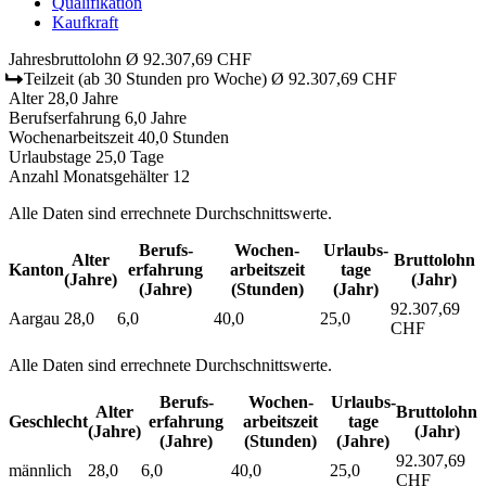
Qualifikation
Kaufkraft
Jahresbruttolohn
Ø 92.307,69 CHF
Teilzeit
(ab 30 Stunden pro Woche)
Ø 92.307,69 CHF
Alter
28,0 Jahre
Berufserfahrung
6,0 Jahre
Wochenarbeitszeit
40,0 Stunden
Urlaubstage
25,0 Tage
Anzahl Monatsgehälter
12
Alle Daten sind errechnete Durchschnittswerte.
Berufs­
Wochen­
Urlaubs­
Alter
Bruttolohn
Kanton
erfahrung
arbeitszeit
tage
(Jahre)
(Jahr)
(Jahre)
(Stunden)
(Jahr)
92.307,69
Aargau
28,0
6,0
40,0
25,0
CHF
Alle Daten sind errechnete Durchschnittswerte.
Berufs­
Wochen­
Urlaubs­
Alter
Bruttolohn
Geschlecht
erfahrung
arbeitszeit
tage
(Jahre)
(Jahr)
(Jahre)
(Stunden)
(Jahre)
92.307,69
männlich
28,0
6,0
40,0
25,0
CHF