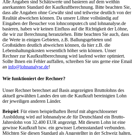
Alle Angaben sind Schätzwerte und basieren auf dem weithin
anerkannten Standard der Kaufkraftberechnung. Bitte beachten Sie,
dass alle Angaben ohne Gewähr sind und teilweise deutlich von der
Realität abweichen können. Da unsere Löhne vollständig auf
Eingaben der Besucher von lohncomputer.ch und lohnanalyse.de
basieren, haben wir keinen Einfluss auf die Richtigkeit der Löhne,
die wir zur Berechnung heranziehen. Bitte beachten Sie auch, dass
die Werte in einigen Gebieten, z.B. Ballungsgebieten und
Großstädten deutlich abweichen können, da hier z.B. die
Lebenshaltungskosten wesentlich höher sein können. Unser
Rechner zur Kaufkraftberechnung wird laufend weiter optimiert.
Sollte Ihnen ein Fehler auffallen, schreiben Sie uns gerne eine Email
an
info@lohnanalyse.de
!
Wie funktioniert der Rechner?
Unser Rechner berechnet auf Basis angezeigten Bruttolohns des
aktuell gewählten Landes den um die Kaufkraft bereinigten Lohn
der jeweiligen anderen Länder.
Beispiel
: Für einen beispielhaften Beruf mit abgeschlossener
Ausbildung wird auf lohnanalyse.de für Deutschland ein Brutto-
Jahreslohn von 32.400 EUR angezeigt. Mit diesem Lohn ist eine
gewisse Kaufkraft bzw. ein gewisser Lebensstandard verbunden.
Möchten Sie diesen Standard als Angestellter in der Schweiz halten,