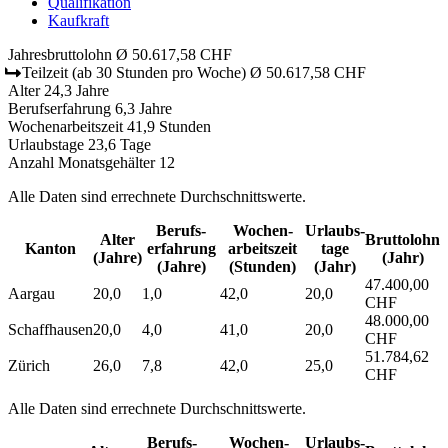
Qualifikation
Kaufkraft
Jahresbruttolohn
Ø 50.617,58 CHF
Teilzeit
(ab 30 Stunden pro Woche)
Ø 50.617,58 CHF
Alter
24,3 Jahre
Berufserfahrung
6,3 Jahre
Wochenarbeitszeit
41,9 Stunden
Urlaubstage
23,6 Tage
Anzahl Monatsgehälter
12
Alle Daten sind errechnete Durchschnittswerte.
Berufs­
Wochen­
Urlaubs­
Alter
Bruttolohn
Kanton
erfahrung
arbeitszeit
tage
(Jahre)
(Jahr)
(Jahre)
(Stunden)
(Jahr)
47.400,00
Aargau
20,0
1,0
42,0
20,0
CHF
48.000,00
Schaffhausen
20,0
4,0
41,0
20,0
CHF
51.784,62
Zürich
26,0
7,8
42,0
25,0
CHF
Alle Daten sind errechnete Durchschnittswerte.
Berufs­
Wochen­
Urlaubs­