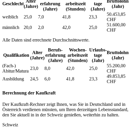
Alter
Bruttolohn
Geschlecht
erfahrung
arbeitszeit
tage
(Jahre)
(Jahr)
(Jahre)
(Stunden)
(Jahre)
50.453,85
weiblich
25,0
7,0
41,8
23,3
CHF
51.600,00
männlich
20,0
2,0
42,0
25,0
CHF
Alle Daten sind errechnete Durchschnittswerte.
Berufs­
Wochen­
Urlaubs­
Alter
Bruttolohn
Qualifikation
erfahrung
arbeitszeit
tage
(Jahre)
(Jahr)
(Jahre)
(Stunden)
(Jahr)
(Fach-)
55.200,00
23,0
8,0
42,0
25,0
Abitur/Matura
CHF
49.853,85
Ausbildung
24,5
6,0
41,8
23,3
CHF
Berechnung der Kaufkraft
Der Kaufkraft-Rechner zeigt Ihnen, was Sie in Deutschland und in
Österreich verdienen müssten, um Ihren derzeitigen Lebensstandard,
den Sie aktuell in in der Schweiz genießen, weiterhin zu halten.
Schweiz