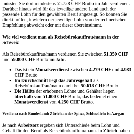
müssten Sie dort mindestens 55.728 CHF Brutto im Jahr verdienen.
Darüber hinaus wird für das jeweilige andere Land auch der
passende Lohn für den gewählten Beruf angezeigt. So können Sie
direkt prüfen, inwiefern der jeweilige Lohn von der rechnerischen
Empfehlung abweicht oder mit dieser übereinstimmt.
Wie viel verdient man als
Reisebürokauffrau/mann
in der
Schweiz
Als Reisebürokauffrau/mann verdienen Sie zwischen
51.350 CHF
und
59.800 CHF
Brutto
im Jahr
.
Das ist ein
Monatsverdienst
zwischen
4.279 CHF
und
4.983
CHF
Brutto.
Im Durchschnitt
liegt
das Jahresgehalt
als
Reisebürokauffrau/mann damit bei
50.618 CHF
Brutto.
Die Hälfte
der erhobenen Löhne und Gehälter liegen
überhalb von
51.000 CHF
Brutto, das bedeutet einen
Monatsverdienst
von
4.250 CHF
Brutto.
Verdienst nach Bundesland: Zürich an der Spitze, Schlusslicht ist Aargau
Je nach
Arbeitsort
ergeben sich Unterschiede beim Lohn und
Gehalt für den Beruf als Reisebürokauffrau/mann. In
Zürich
haben