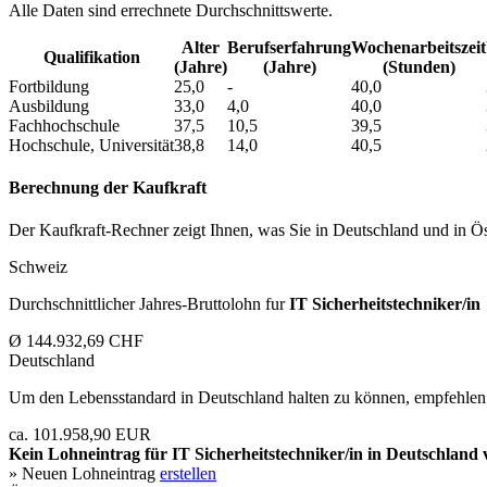
Alle Daten sind errechnete Durchschnittswerte.
Alter
Berufs­erfahrung
Wochen­arbeitszeit
Qualifikation
(Jahre)
(Jahre)
(Stunden)
Fortbildung
25,0
-
40,0
Ausbildung
33,0
4,0
40,0
Fachhochschule
37,5
10,5
39,5
Hochschule, Universität
38,8
14,0
40,5
Berechnung der Kaufkraft
Der Kaufkraft-Rechner zeigt Ihnen, was Sie in Deutschland und in Öst
Schweiz
Durchschnittlicher Jahres-Bruttolohn fur
IT Sicherheitstechniker/in
Ø 144.932,69 CHF
Deutschland
Um den Lebensstandard in Deutschland halten zu können, empfehlen 
ca. 101.958,90 EUR
Kein Lohneintrag für
IT Sicherheitstechniker/in
in Deutschland 
» Neuen Lohneintrag
erstellen