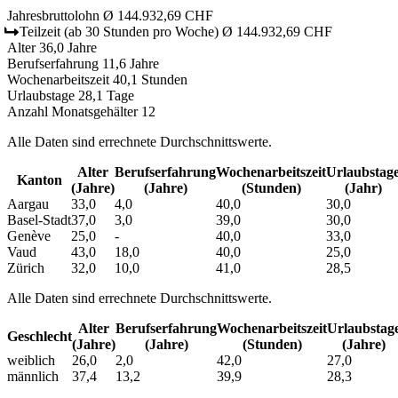
Jahresbruttolohn
Ø 144.932,69 CHF
Teilzeit
(ab 30 Stunden pro Woche)
Ø 144.932,69 CHF
Alter
36,0 Jahre
Berufserfahrung
11,6 Jahre
Wochenarbeitszeit
40,1 Stunden
Urlaubstage
28,1 Tage
Anzahl Monatsgehälter
12
Alle Daten sind errechnete Durchschnittswerte.
Alter
Berufs­erfahrung
Wochen­arbeitszeit
Urlaubs­tag
Kanton
(Jahre)
(Jahre)
(Stunden)
(Jahr)
Aargau
33,0
4,0
40,0
30,0
Basel-Stadt
37,0
3,0
39,0
30,0
Genève
25,0
-
40,0
33,0
Vaud
43,0
18,0
40,0
25,0
Zürich
32,0
10,0
41,0
28,5
Alle Daten sind errechnete Durchschnittswerte.
Alter
Berufs­erfahrung
Wochen­arbeitszeit
Urlaubs­tag
Geschlecht
(Jahre)
(Jahre)
(Stunden)
(Jahre)
weiblich
26,0
2,0
42,0
27,0
männlich
37,4
13,2
39,9
28,3