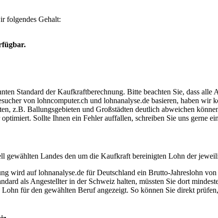
r folgendes Gehalt:
rfügbar.
ten Standard der Kaufkraftberechnung. Bitte beachten Sie, dass alle 
ucher von lohncomputer.ch und lohnanalyse.de basieren, haben wir kei
eten, z.B. Ballungsgebieten und Großstädten deutlich abweichen können
timiert. Sollte Ihnen ein Fehler auffallen, schreiben Sie uns gerne e
ell gewählten Landes den um die Kaufkraft bereinigten Lohn der jeweil
dung wird auf lohnanalyse.de für Deutschland ein Brutto-Jahreslohn vo
dard als Angestellter in der Schweiz halten, müssten Sie dort mindes
e Lohn für den gewählten Beruf angezeigt. So können Sie direkt prüfen