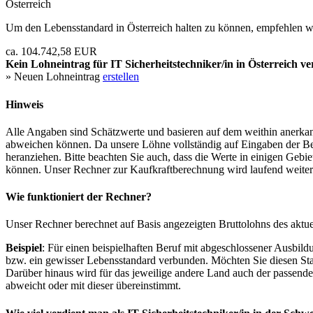
Österreich
Um den Lebensstandard in Österreich halten zu können, empfehlen wi
ca. 104.742,58 EUR
Kein Lohneintrag für
IT Sicherheitstechniker/in
in Österreich ve
» Neuen Lohneintrag
erstellen
Hinweis
Alle Angaben sind Schätzwerte und basieren auf dem weithin anerkann
abweichen können. Da unsere Löhne vollständig auf Eingaben der Bes
heranziehen. Bitte beachten Sie auch, dass die Werte in einigen Gebi
können. Unser Rechner zur Kaufkraftberechnung wird laufend weiter op
Wie funktioniert der Rechner?
Unser Rechner berechnet auf Basis angezeigten Bruttolohns des aktu
Beispiel
: Für einen beispielhaften Beruf mit abgeschlossener Ausbil
bzw. ein gewisser Lebensstandard verbunden. Möchten Sie diesen Stan
Darüber hinaus wird für das jeweilige andere Land auch der passend
abweicht oder mit dieser übereinstimmt.