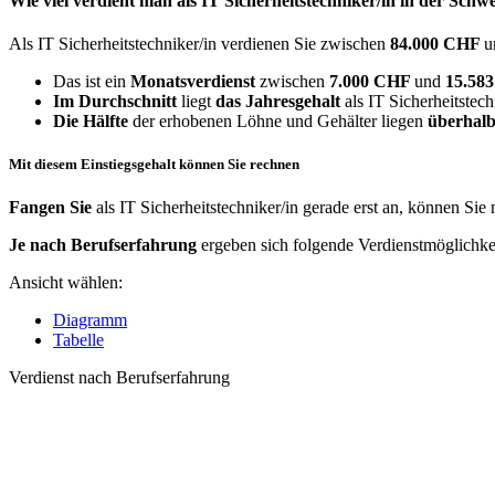
Wie viel verdient man als
IT Sicherheitstechniker/in
in der Schwe
Als IT Sicherheitstechniker/in verdienen Sie zwischen
84.000 CHF
u
Das ist ein
Monatsverdienst
zwischen
7.000 CHF
und
15.58
Im Durchschnitt
liegt
das Jahresgehalt
als IT Sicherheitstech
Die Hälfte
der erhobenen Löhne und Gehälter liegen
überhalb
Mit diesem Einstiegsgehalt können Sie rechnen
Fangen Sie
als IT Sicherheitstechniker/in gerade erst an, können Sie
Je nach Berufserfahrung
ergeben sich folgende Verdienstmöglichke
Ansicht wählen:
Diagramm
Tabelle
Verdienst nach Berufserfahrung