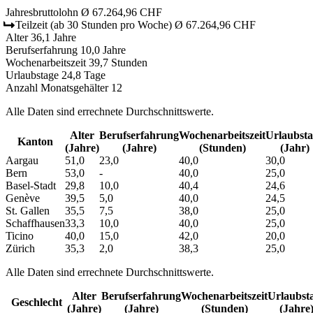
Jahresbruttolohn
Ø 67.264,96 CHF
Teilzeit
(ab 30 Stunden pro Woche)
Ø 67.264,96 CHF
Alter
36,1 Jahre
Berufserfahrung
10,0 Jahre
Wochenarbeitszeit
39,7 Stunden
Urlaubstage
24,8 Tage
Anzahl Monatsgehälter
12
Alle Daten sind errechnete Durchschnittswerte.
Alter
Berufs­erfahrung
Wochen­arbeitszeit
Urlaubs­t
Kanton
(Jahre)
(Jahre)
(Stunden)
(Jahr)
Aargau
51,0
23,0
40,0
30,0
Bern
53,0
-
40,0
25,0
Basel-Stadt
29,8
10,0
40,4
24,6
Genève
39,5
5,0
40,0
24,5
St. Gallen
35,5
7,5
38,0
25,0
Schaffhausen
33,3
10,0
40,0
25,0
Ticino
40,0
15,0
42,0
20,0
Zürich
35,3
2,0
38,3
25,0
Alle Daten sind errechnete Durchschnittswerte.
Alter
Berufs­erfahrung
Wochen­arbeitszeit
Urlaubs­t
Geschlecht
(Jahre)
(Jahre)
(Stunden)
(Jahre