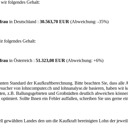
wir folgendes Gehalt:
frau
in Deutschland :
30.563,70 EUR
(Abweichung:
-35%
)
r folgendes Gehalt:
frau
in Österreich :
51.323,08 EUR
(Abweichung:
+6%
)
ten Standard der Kaufkraftberechnung. Bitte beachten Sie, dass alle 
ucher von lohncomputer.ch und lohnanalyse.de basieren, haben wir kei
eten, z.B. Ballungsgebieten und Großstädten deutlich abweichen können
timiert. Sollte Ihnen ein Fehler auffallen, schreiben Sie uns gerne e
ell gewählten Landes den um die Kaufkraft bereinigten Lohn der jeweil