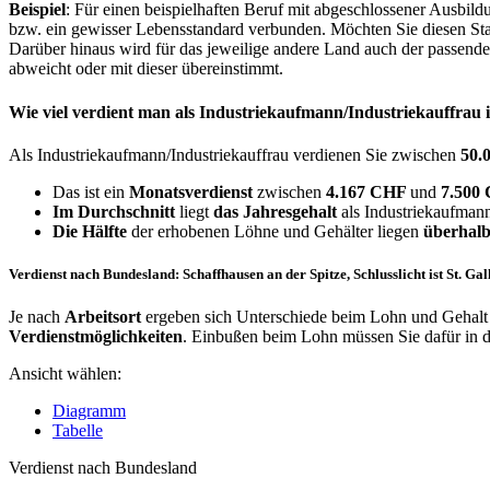
Beispiel
: Für einen beispielhaften Beruf mit abgeschlossener Ausbil
bzw. ein gewisser Lebensstandard verbunden. Möchten Sie diesen Stan
Darüber hinaus wird für das jeweilige andere Land auch der passend
abweicht oder mit dieser übereinstimmt.
Wie viel verdient man als
Industriekaufmann/Industriekauffrau
Als Industriekaufmann/Industriekauffrau verdienen Sie zwischen
50.
Das ist ein
Monatsverdienst
zwischen
4.167 CHF
und
7.500
Im Durchschnitt
liegt
das Jahresgehalt
als Industriekaufmann
Die Hälfte
der erhobenen Löhne und Gehälter liegen
überhalb
Verdienst nach Bundesland: Schaffhausen an der Spitze, Schlusslicht ist St. Gal
Je nach
Arbeitsort
ergeben sich Unterschiede beim Lohn und Gehalt f
Verdienstmöglichkeiten
. Einbußen beim Lohn müssen Sie dafür in
Ansicht wählen:
Diagramm
Tabelle
Verdienst nach Bundesland