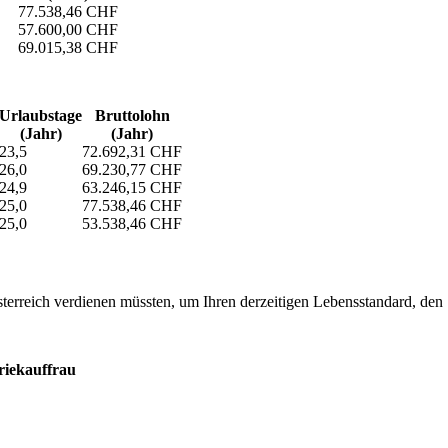
77.538,46 CHF
57.600,00 CHF
69.015,38 CHF
Urlaubs­tage
Bruttolohn
(Jahr)
(Jahr)
23,5
72.692,31 CHF
26,0
69.230,77 CHF
24,9
63.246,15 CHF
25,0
77.538,46 CHF
25,0
53.538,46 CHF
erreich verdienen müssten, um Ihren derzeitigen Lebensstandard, den Si
riekauffrau