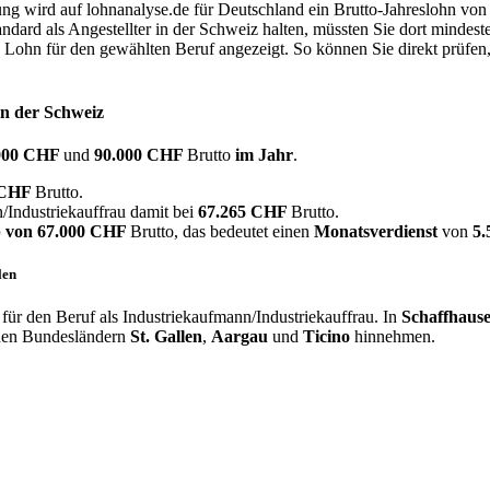
dung wird auf lohnanalyse.de für Deutschland ein Brutto-Jahreslohn vo
dard als Angestellter in der Schweiz halten, müssten Sie dort mindes
e Lohn für den gewählten Beruf angezeigt. So können Sie direkt prüfen
in der Schweiz
000 CHF
und
90.000 CHF
Brutto
im Jahr
.
 CHF
Brutto.
/Industriekauffrau damit bei
67.265 CHF
Brutto.
 von
67.000 CHF
Brutto, das bedeutet einen
Monatsverdienst
von
5
len
ür den Beruf als Industriekaufmann/Industriekauffrau. In
Schaffhaus
 den Bundesländern
St. Gallen
,
Aargau
und
Ticino
hinnehmen.