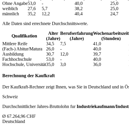
Ohne Angabe
53,0
-
40,0
25,0
weiblich
27,6
5,7
38,2
25,0
männlich
35,2
12,2
40,4
24,7
Alle Daten sind errechnete Durchschnittswerte.
Alter
Berufs­erfahrung
Wochen­arbeitszeit
Qualifikation
(Jahre)
(Jahre)
(Stunden)
Mittlere Reife
34,5
7,5
41,0
(Fach-) Abitur/Matura
26,0
-
40,0
Ausbildung
30,7
12,0
39,7
Fachhochschule
53,0
-
40,0
Hochschule, Universität
35,0
3,0
36,0
Berechnung der Kaufkraft
Der Kaufkraft-Rechner zeigt Ihnen, was Sie in Deutschland und in Öst
Schweiz
Durchschnittlicher Jahres-Bruttolohn fur
Industriekaufmann/Indust
Ø 67.264,96 CHF
Deutschland