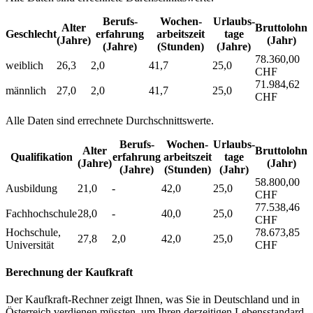
Berufs­
Wochen­
Urlaubs­
Alter
Bruttolohn
Geschlecht
erfahrung
arbeitszeit
tage
(Jahre)
(Jahr)
(Jahre)
(Stunden)
(Jahre)
78.360,00
weiblich
26,3
2,0
41,7
25,0
CHF
71.984,62
männlich
27,0
2,0
41,7
25,0
CHF
Alle Daten sind errechnete Durchschnittswerte.
Berufs­
Wochen­
Urlaubs­
Alter
Bruttolohn
Qualifikation
erfahrung
arbeitszeit
tage
(Jahre)
(Jahr)
(Jahre)
(Stunden)
(Jahr)
58.800,00
Ausbildung
21,0
-
42,0
25,0
CHF
77.538,46
Fachhochschule
28,0
-
40,0
25,0
CHF
Hochschule,
78.673,85
27,8
2,0
42,0
25,0
Universität
CHF
Berechnung der Kaufkraft
Der Kaufkraft-Rechner zeigt Ihnen, was Sie in Deutschland und in
Österreich verdienen müssten, um Ihren derzeitigen Lebensstandard,