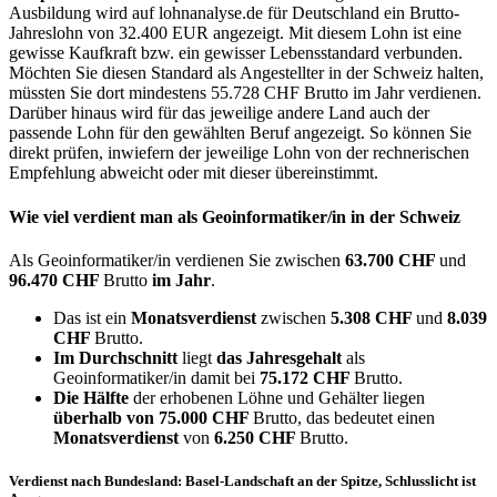
Ausbildung wird auf lohnanalyse.de für Deutschland ein Brutto-
Jahreslohn von 32.400 EUR angezeigt. Mit diesem Lohn ist eine
gewisse Kaufkraft bzw. ein gewisser Lebensstandard verbunden.
Möchten Sie diesen Standard als Angestellter in der Schweiz halten,
müssten Sie dort mindestens 55.728 CHF Brutto im Jahr verdienen.
Darüber hinaus wird für das jeweilige andere Land auch der
passende Lohn für den gewählten Beruf angezeigt. So können Sie
direkt prüfen, inwiefern der jeweilige Lohn von der rechnerischen
Empfehlung abweicht oder mit dieser übereinstimmt.
Wie viel verdient man als
Geoinformatiker/in
in der Schweiz
Als Geoinformatiker/in verdienen Sie zwischen
63.700 CHF
und
96.470 CHF
Brutto
im Jahr
.
Das ist ein
Monatsverdienst
zwischen
5.308 CHF
und
8.039
CHF
Brutto.
Im Durchschnitt
liegt
das Jahresgehalt
als
Geoinformatiker/in damit bei
75.172 CHF
Brutto.
Die Hälfte
der erhobenen Löhne und Gehälter liegen
überhalb von
75.000 CHF
Brutto, das bedeutet einen
Monatsverdienst
von
6.250 CHF
Brutto.
Verdienst nach Bundesland: Basel-Landschaft an der Spitze, Schlusslicht ist