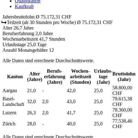
Qualifikation
Kaufkraft
Jahresbruttolohn
Ø 75.172,31 CHF
Teilzeit
(ab 30 Stunden pro Woche)
Ø 75.172,31 CHF
Alter
26,7 Jahre
Berufserfahrung
2,0 Jahre
Wochenarbeitszeit
41,7 Stunden
Urlaubstage
25,0 Tage
Anzahl Monatsgehälter
12
Alle Daten sind errechnete Durchschnittswerte.
Berufs­
Wochen­
Urlaubs­
Alter
Bruttolohn
Kanton
erfahrung
arbeitszeit
tage
(Jahre)
(Jahr)
(Jahre)
(Stunden)
(Jahr)
58.800,00
Aargau
21,0
-
42,0
25,0
CHF
Basel-
79.615,38
32,0
2,0
43,0
25,0
Landschaft
CHF
78.360,00
Luzern
26,3
2,0
41,7
25,0
CHF
77.538,46
Zürich
28,0
-
40,0
25,0
CHF
Alle Daten sind errechnete Durchschnittswerte.