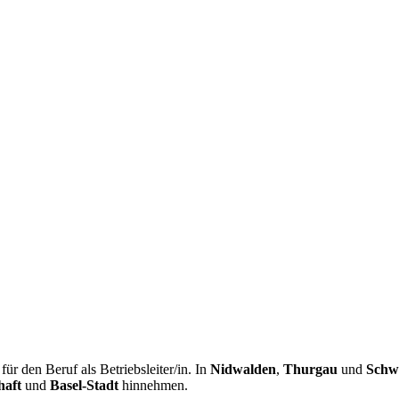
r den Beruf als Betriebsleiter/in. In
Nidwalden
,
Thurgau
und
Schw
haft
und
Basel-Stadt
hinnehmen.