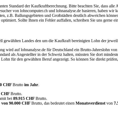
ten Standard der Kaufkraftberechnung. Bitte beachten Sie, dass alle 
ucher von lohncomputer.ch und lohnanalyse.de basieren, haben wir kei
eten, z.B. Ballungsgebieten und Großstädten deutlich abweichen können
timiert. Sollte Ihnen ein Fehler auffallen, schreiben Sie uns gerne e
ell gewählten Landes den um die Kaufkraft bereinigten Lohn der jeweil
dung wird auf lohnanalyse.de für Deutschland ein Brutto-Jahreslohn vo
dard als Angestellter in der Schweiz halten, müssten Sie dort mindes
e Lohn für den gewählten Beruf angezeigt. So können Sie direkt prüfen
00 CHF
Brutto
im Jahr
.
0 CHF
Brutto.
damit bei
89.915 CHF
Brutto.
 von
90.000 CHF
Brutto, das bedeutet einen
Monatsverdienst
von
7