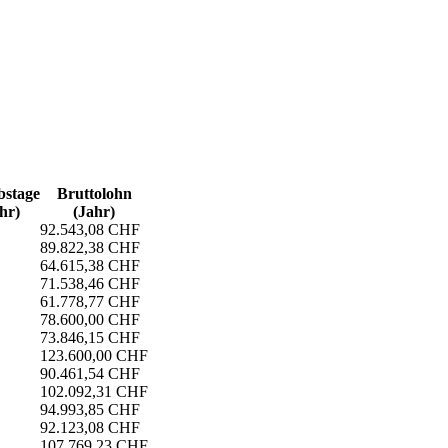
s­tage
Bruttolohn
hr)
(Jahr)
92.543,08 CHF
89.822,38 CHF
64.615,38 CHF
71.538,46 CHF
61.778,77 CHF
78.600,00 CHF
73.846,15 CHF
123.600,00 CHF
90.461,54 CHF
102.092,31 CHF
94.993,85 CHF
92.123,08 CHF
107.769,23 CHF