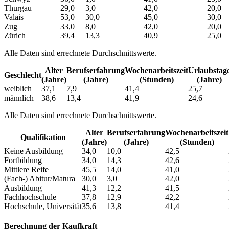
Thurgau
29,0
3,0
42,0
20,0
Valais
53,0
30,0
45,0
30,0
Zug
33,0
8,0
42,0
20,0
Zürich
39,4
13,3
40,9
25,0
Alle Daten sind errechnete Durchschnittswerte.
Alter
Berufs­erfahrung
Wochen­arbeitszeit
Urlaubs­tag
Geschlecht
(Jahre)
(Jahre)
(Stunden)
(Jahre)
weiblich
37,1
7,9
41,4
25,7
männlich
38,6
13,4
41,9
24,6
Alle Daten sind errechnete Durchschnittswerte.
Alter
Berufs­erfahrung
Wochen­arbeitszeit
Qualifikation
(Jahre)
(Jahre)
(Stunden)
Keine Ausbildung
34,0
10,0
42,5
Fortbildung
34,0
14,3
42,6
Mittlere Reife
45,5
14,0
41,0
(Fach-) Abitur/Matura
30,0
3,0
42,0
Ausbildung
41,3
12,2
41,5
Fachhochschule
37,8
12,9
42,2
Hochschule, Universität
35,6
13,8
41,4
Berechnung der Kaufkraft