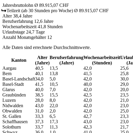
Jahresbruttolohn
Ø 89.915,07 CHF
Teilzeit
(ab 30 Stunden pro Woche)
Ø 89.915,07 CHF
Alter
38,4 Jahre
Berufserfahrung
12,6 Jahre
Wochenarbeitszeit
41,8 Stunden
Urlaubstage
24,7 Tage
Anzahl Monatsgehälter
12
Alle Daten sind errechnete Durchschnittswerte.
Alter
Berufs­erfahrung
Wochen­arbeitszeit
Urlaub
Kanton
(Jahre)
(Jahre)
(Stunden)
(Ja
Aargau
40,5
13,5
42,0
25,6
Bern
40,1
13,8
41,5
25,8
Basel-Landschaft
34,0
5,0
42,0
30,0
Basel-Stadt
41,5
10,5
40,0
29,0
Glarus
40,0
7,0
42,0
20,0
Graubünden
38,5
15,5
42,5
23,5
Luzern
28,0
8,0
42,0
21,0
Nidwalden
43,0
22,0
42,0
23,0
Obwalden
31,0
2,0
42,0
25,0
St. Gallen
33,3
6,5
42,7
23,3
Schaffhausen
37,3
17,3
43,0
23,0
Solothurn
33,7
11,3
42,3
21,7
Schwyz
36,0
1,0
41,0
25,0