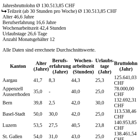
Jahresbruttolohn
Ø 130.513,85 CHF
Teilzeit
(ab 30 Stunden pro Woche)
Ø 130.513,85 CHF
Alter
46,6 Jahre
Berufserfahrung
16,6 Jahre
Wochenarbeitszeit
42,4 Stunden
Urlaubstage
26,6 Tage
Anzahl Monatsgehälter
12
Alle Daten sind errechnete Durchschnittswerte.
Berufs­
Wochen­
Urlaubs­
Alter
Bruttolohn
Kanton
erfahrung
arbeitszeit
tage
(Jahre)
(Jahr)
(Jahre)
(Stunden)
(Jahr)
125.641,03
Aargau
41,7
8,3
44,3
25,3
CHF
Appenzell
78.000,00
35,0
-
40,0
25,0
Ausserrhoden
CHF
132.692,31
Bern
39,8
2,5
42,0
30,0
CHF
113.538,46
Basel-Stadt
50,0
30,0
42,0
25,0
CHF
140.953,85
Luzern
53,5
27,5
40,5
23,8
CHF
138.461,54
St. Gallen
54,0
31,0
43,0
25,0
CHF