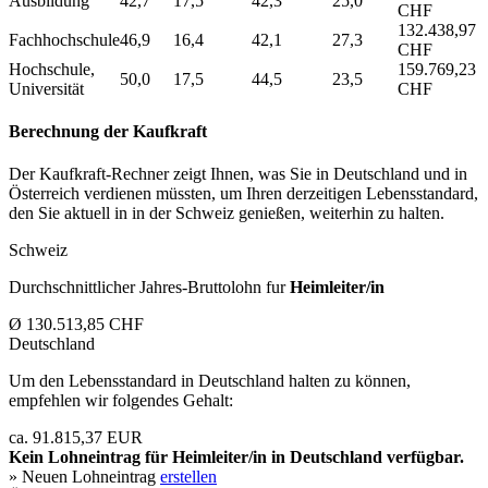
Ausbildung
42,7
17,5
42,3
25,0
CHF
132.438,97
Fachhochschule
46,9
16,4
42,1
27,3
CHF
Hochschule,
159.769,23
50,0
17,5
44,5
23,5
Universität
CHF
Berechnung der Kaufkraft
Der Kaufkraft-Rechner zeigt Ihnen, was Sie in Deutschland und in
Österreich verdienen müssten, um Ihren derzeitigen Lebensstandard,
den Sie aktuell in in der Schweiz genießen, weiterhin zu halten.
Schweiz
Durchschnittlicher Jahres-Bruttolohn fur
Heimleiter/in
Ø 130.513,85 CHF
Deutschland
Um den Lebensstandard in Deutschland halten zu können,
empfehlen wir folgendes Gehalt:
ca. 91.815,37 EUR
Kein Lohneintrag für
Heimleiter/in
in Deutschland verfügbar.
» Neuen Lohneintrag
erstellen