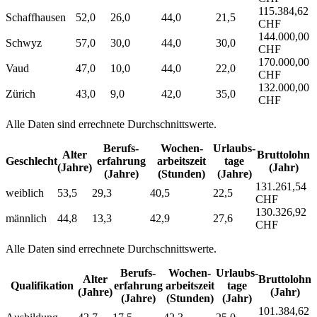
115.384,62
Schaffhausen
52,0
26,0
44,0
21,5
CHF
144.000,00
Schwyz
57,0
30,0
44,0
30,0
CHF
170.000,00
Vaud
47,0
10,0
44,0
22,0
CHF
132.000,00
Zürich
43,0
9,0
42,0
35,0
CHF
Alle Daten sind errechnete Durchschnittswerte.
Berufs­
Wochen­
Urlaubs­
Alter
Bruttolohn
Geschlecht
erfahrung
arbeitszeit
tage
(Jahre)
(Jahr)
(Jahre)
(Stunden)
(Jahre)
131.261,54
weiblich
53,5
29,3
40,5
22,5
CHF
130.326,92
männlich
44,8
13,3
42,9
27,6
CHF
Alle Daten sind errechnete Durchschnittswerte.
Berufs­
Wochen­
Urlaubs­
Alter
Bruttolohn
Qualifikation
erfahrung
arbeitszeit
tage
(Jahre)
(Jahr)
(Jahre)
(Stunden)
(Jahr)
101.384,62