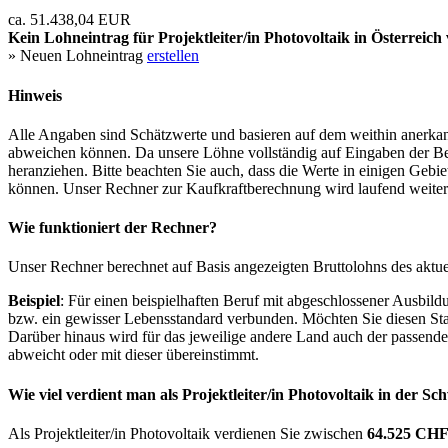
ca. 51.438,04 EUR
Kein Lohneintrag für
Projektleiter/in Photovoltaik
in Österreich 
» Neuen Lohneintrag
erstellen
Hinweis
Alle Angaben sind Schätzwerte und basieren auf dem weithin anerkann
abweichen können. Da unsere Löhne vollständig auf Eingaben der Bes
heranziehen. Bitte beachten Sie auch, dass die Werte in einigen Gebi
können. Unser Rechner zur Kaufkraftberechnung wird laufend weiter op
Wie funktioniert der Rechner?
Unser Rechner berechnet auf Basis angezeigten Bruttolohns des aktu
Beispiel
: Für einen beispielhaften Beruf mit abgeschlossener Ausbil
bzw. ein gewisser Lebensstandard verbunden. Möchten Sie diesen Stan
Darüber hinaus wird für das jeweilige andere Land auch der passend
abweicht oder mit dieser übereinstimmt.
Wie viel verdient man als
Projektleiter/in Photovoltaik
in der Sc
Als Projektleiter/in Photovoltaik verdienen Sie zwischen
64.525 CH