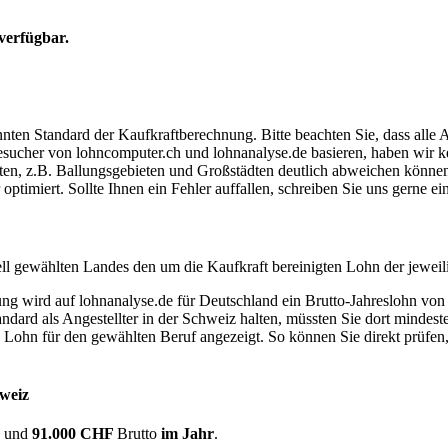
verfügbar.
ten Standard der Kaufkraftberechnung. Bitte beachten Sie, dass alle 
ucher von lohncomputer.ch und lohnanalyse.de basieren, haben wir kei
eten, z.B. Ballungsgebieten und Großstädten deutlich abweichen können
timiert. Sollte Ihnen ein Fehler auffallen, schreiben Sie uns gerne e
ell gewählten Landes den um die Kaufkraft bereinigten Lohn der jeweil
dung wird auf lohnanalyse.de für Deutschland ein Brutto-Jahreslohn vo
dard als Angestellter in der Schweiz halten, müssten Sie dort mindes
e Lohn für den gewählten Beruf angezeigt. So können Sie direkt prüfen
hweiz
F
und
91.000 CHF
Brutto
im Jahr
.