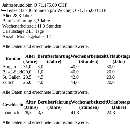
Jahresbruttolohn
Ø 71.175,00 CHF
Teilzeit
(ab 30 Stunden pro Woche)
Ø 71.175,00 CHF
Alter
28,8 Jahre
Berufserfahrung
3,3 Jahre
Wochenarbeitszeit
41,3 Stunden
Urlaubstage
24,3 Tage
Anzahl Monatsgehälter
12
Alle Daten sind errechnete Durchschnittswerte.
Alter
Berufs­erfahrung
Wochen­arbeitszeit
Urlaubs­tag
Kanton
(Jahre)
(Jahre)
(Stunden)
(Jahr)
Aargau
31,0
3,0
40,0
30,0
Basel-Stadt
29,0
1,0
40,0
20,0
St. Gallen
28,5
4,5
42,0
23,0
Zürich
25,0
4,0
44,0
20,0
Alle Daten sind errechnete Durchschnittswerte.
Alter
Berufs­erfahrung
Wochen­arbeitszeit
Urlaubs­tag
Geschlecht
(Jahre)
(Jahre)
(Stunden)
(Jahre)
männlich
28,8
3,3
41,3
24,3
Alle Daten sind errechnete Durchschnittswerte.