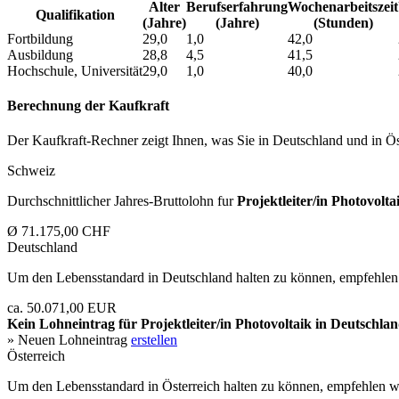
Alter
Berufs­erfahrung
Wochen­arbeitszeit
Qualifikation
(Jahre)
(Jahre)
(Stunden)
Fortbildung
29,0
1,0
42,0
Ausbildung
28,8
4,5
41,5
Hochschule, Universität
29,0
1,0
40,0
Berechnung der Kaufkraft
Der Kaufkraft-Rechner zeigt Ihnen, was Sie in Deutschland und in Öst
Schweiz
Durchschnittlicher Jahres-Bruttolohn fur
Projektleiter/in Photovolta
Ø 71.175,00 CHF
Deutschland
Um den Lebensstandard in Deutschland halten zu können, empfehlen 
ca. 50.071,00 EUR
Kein Lohneintrag für
Projektleiter/in Photovoltaik
in Deutschlan
» Neuen Lohneintrag
erstellen
Österreich
Um den Lebensstandard in Österreich halten zu können, empfehlen wi