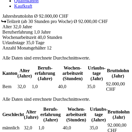
Qualifikation
Kaufkraft
Jahresbruttolohn
Ø 92.000,00 CHF
Teilzeit
(ab 30 Stunden pro Woche)
Ø 92.000,00 CHF
Alter
32,0 Jahre
Berufserfahrung
1,0 Jahre
Wochenarbeitszeit
40,0 Stunden
Urlaubstage
35,0 Tage
Anzahl Monatsgehälter
12
Alle Daten sind errechnete Durchschnittswerte.
Berufs­
Wochen­
Urlaubs­
Alter
Bruttolohn
Kanton
erfahrung
arbeitszeit
tage
(Jahre)
(Jahr)
(Jahre)
(Stunden)
(Jahr)
92.000,00
Bern
32,0
1,0
40,0
35,0
CHF
Alle Daten sind errechnete Durchschnittswerte.
Berufs­
Wochen­
Urlaubs­
Alter
Bruttolohn
Geschlecht
erfahrung
arbeitszeit
tage
(Jahre)
(Jahr)
(Jahre)
(Stunden)
(Jahre)
92.000,00
männlich
32,0
1,0
40,0
35,0
CHF