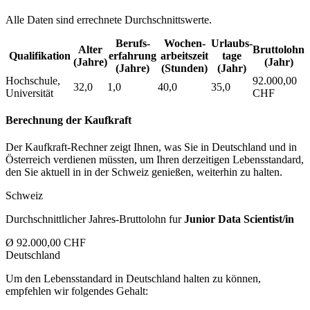
Alle Daten sind errechnete Durchschnittswerte.
Berufs­
Wochen­
Urlaubs­
Alter
Bruttolohn
Qualifikation
erfahrung
arbeitszeit
tage
(Jahre)
(Jahr)
(Jahre)
(Stunden)
(Jahr)
Hochschule,
92.000,00
32,0
1,0
40,0
35,0
Universität
CHF
Berechnung der Kaufkraft
Der Kaufkraft-Rechner zeigt Ihnen, was Sie in Deutschland und in
Österreich verdienen müssten, um Ihren derzeitigen Lebensstandard,
den Sie aktuell in in der Schweiz genießen, weiterhin zu halten.
Schweiz
Durchschnittlicher Jahres-Bruttolohn fur
Junior Data Scientist/in
Ø 92.000,00 CHF
Deutschland
Um den Lebensstandard in Deutschland halten zu können,
empfehlen wir folgendes Gehalt: