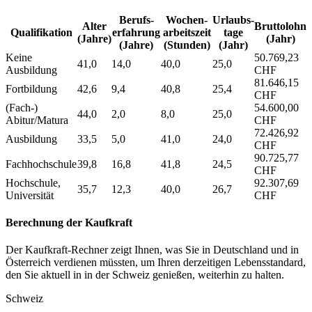
Berufs­
Wochen­
Urlaubs­
Alter
Bruttolohn
Qualifikation
erfahrung
arbeitszeit
tage
(Jahre)
(Jahr)
(Jahre)
(Stunden)
(Jahr)
Keine
50.769,23
41,0
14,0
40,0
25,0
Ausbildung
CHF
81.646,15
Fortbildung
42,6
9,4
40,8
25,4
CHF
(Fach-)
54.600,00
44,0
2,0
8,0
25,0
Abitur/Matura
CHF
72.426,92
Ausbildung
33,5
5,0
41,0
24,0
CHF
90.725,77
Fachhochschule
39,8
16,8
41,8
24,5
CHF
Hochschule,
92.307,69
35,7
12,3
40,0
26,7
Universität
CHF
Berechnung der Kaufkraft
Der Kaufkraft-Rechner zeigt Ihnen, was Sie in Deutschland und in
Österreich verdienen müssten, um Ihren derzeitigen Lebensstandard,
den Sie aktuell in in der Schweiz genießen, weiterhin zu halten.
Schweiz