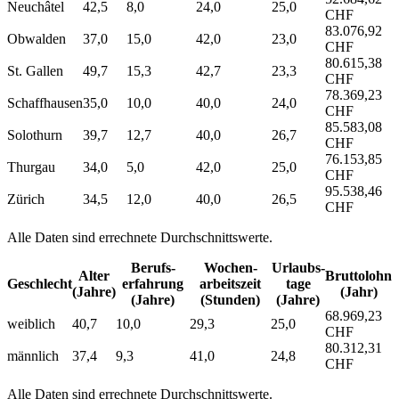
Neuchâtel
42,5
8,0
24,0
25,0
CHF
83.076,92
Obwalden
37,0
15,0
42,0
23,0
CHF
80.615,38
St. Gallen
49,7
15,3
42,7
23,3
CHF
78.369,23
Schaffhausen
35,0
10,0
40,0
24,0
CHF
85.583,08
Solothurn
39,7
12,7
40,0
26,7
CHF
76.153,85
Thurgau
34,0
5,0
42,0
25,0
CHF
95.538,46
Zürich
34,5
12,0
40,0
26,5
CHF
Alle Daten sind errechnete Durchschnittswerte.
Berufs­
Wochen­
Urlaubs­
Alter
Bruttolohn
Geschlecht
erfahrung
arbeitszeit
tage
(Jahre)
(Jahr)
(Jahre)
(Stunden)
(Jahre)
68.969,23
weiblich
40,7
10,0
29,3
25,0
CHF
80.312,31
männlich
37,4
9,3
41,0
24,8
CHF
Alle Daten sind errechnete Durchschnittswerte.