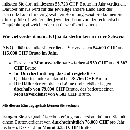
müssten Sie dort mindestens 55.728 CHF Brutto im Jahr verdienen.
Darüber hinaus wird für das jeweilige andere Land auch der
passende Lohn für den gewählten Beruf angezeigt. So können Sie
direkt prüfen, inwiefern der jeweilige Lohn von der rechnerischen
Empfehlung abweicht oder mit dieser übereinstimmt.
Wie viel verdient man als
Qualitätstechniker/in
in der Schweiz
Als Qualitätstechniker/in verdienen Sie zwischen
54.600 CHF
und
115.000 CHF
Brutto
im Jahr
.
Das ist ein
Monatsverdienst
zwischen
4.550 CHF
und
9.583
CHF
Brutto.
Im Durchschnitt
liegt
das Jahresgehalt
als
Qualitätstechniker/in damit bei
78.766 CHF
Brutto.
Die Hälfte
der erhobenen Löhne und Gehälter liegen
überhalb von
79.000 CHF
Brutto, das bedeutet einen
Monatsverdienst
von
6.583 CHF
Brutto.
Mit diesem Einstiegsgehalt können Sie rechnen
Fangen Sie
als Qualitätstechniker/in gerade erst an, können Sie mit
einem Bruttoverdienst von
durchschnittlich
76.000 CHF
pro Jahr
rechnen. Das sind
im Monat
6.333 CHF
Brutto.