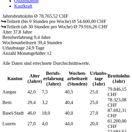
Qualifikation
Kaufkraft
Jahresbruttolohn
Ø 78.765,52 CHF
Teilzeit
(bis 9 Stunden pro Woche)
Ø 54.600,00 CHF
Teilzeit
(ab 30 Stunden pro Woche)
Ø 79.916,26 CHF
Alter
37,8 Jahre
Berufserfahrung
9,4 Jahre
Wochenarbeitszeit
39,4 Stunden
Urlaubstage
24,9 Tage
Anzahl Monatsgehälter
12
Alle Daten sind errechnete Durchschnittswerte.
Berufs­
Wochen­
Urlaubs­
Alter
Bruttolohn
Kanton
erfahrung
arbeitszeit
tage
(Jahre)
(Jahr)
(Jahre)
(Stunden)
(Jahr)
79.846,15
Aargau
42,0
7,5
40,5
25,0
CHF
78.323,08
Bern
29,4
3,2
40,4
25,0
CHF
87.692,31
Basel-Stadt
46,0
18,0
40,0
27,0
CHF
61.200,00
Luzern
27,0
4,0
44,0
20,0
CHF
52.684,62