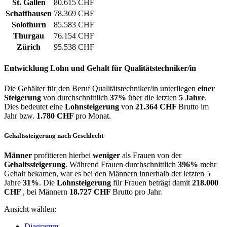
St. Gallen
80.615 CHF
Schaffhausen
78.369 CHF
Solothurn
85.583 CHF
Thurgau
76.154 CHF
Zürich
95.538 CHF
Entwicklung
Lohn und Gehalt
für Qualitätstechniker/in
Die Gehälter für den Beruf Qualitätstechniker/in unterliegen
einer
Steigerung
von durchschnittlich
37%
über die letzten
5 Jahre
.
Dies bedeutet eine
Lohnsteigerung
von
21.364 CHF
Brutto im
Jahr bzw.
1.780 CHF
pro Monat.
Gehaltssteigerung nach Geschlecht
Männer
profitieren hierbei
weniger
als Frauen von der
Gehaltssteigerung
. Während Frauen durchschnittlich
396%
mehr
Gehalt bekamen, war es bei den Männern innerhalb der letzten 5
Jahre
31%
. Die
Lohnsteigerung
für Frauen beträgt damit
218.000
CHF
, bei Männern
18.727 CHF
Brutto pro Jahr.
Ansicht wählen:
Diagramm