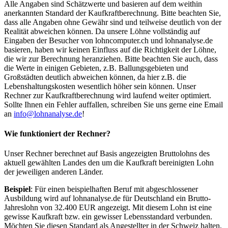
Alle Angaben sind Schätzwerte und basieren auf dem weithin
anerkannten Standard der Kaufkraftberechnung. Bitte beachten Sie,
dass alle Angaben ohne Gewähr sind und teilweise deutlich von der
Realität abweichen können. Da unsere Löhne vollständig auf
Eingaben der Besucher von lohncomputer.ch und lohnanalyse.de
basieren, haben wir keinen Einfluss auf die Richtigkeit der Löhne,
die wir zur Berechnung heranziehen. Bitte beachten Sie auch, dass
die Werte in einigen Gebieten, z.B. Ballungsgebieten und
Großstädten deutlich abweichen können, da hier z.B. die
Lebenshaltungskosten wesentlich höher sein können. Unser
Rechner zur Kaufkraftberechnung wird laufend weiter optimiert.
Sollte Ihnen ein Fehler auffallen, schreiben Sie uns gerne eine Email
an
info@lohnanalyse.de
!
Wie funktioniert der Rechner?
Unser Rechner berechnet auf Basis angezeigten Bruttolohns des
aktuell gewählten Landes den um die Kaufkraft bereinigten Lohn
der jeweiligen anderen Länder.
Beispiel
: Für einen beispielhaften Beruf mit abgeschlossener
Ausbildung wird auf lohnanalyse.de für Deutschland ein Brutto-
Jahreslohn von 32.400 EUR angezeigt. Mit diesem Lohn ist eine
gewisse Kaufkraft bzw. ein gewisser Lebensstandard verbunden.
Möchten Sie diesen Standard als Angestellter in der Schweiz halten,