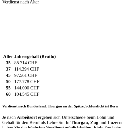
Verdienst nach Alter
Alter
Jahresgehalt (Brutto)
35
85.714 CHF
37
114.394 CHF
45
97.561 CHF
50
177.778 CHF
55
144.000 CHF
60
104.545 CHF
Verdienst nach Bundesland: Thurgau an der Spitze, Schlusslicht ist Bern
Je nach
Arbeitsort
ergeben sich Unterschiede beim Lohn und
Gehalt für den Beruf als Lehrer/in. In
Thurgau
,
Zug
und
Luzern
haben Sie die
höchsten Verdienstmöglichkeiten
. Einbußen beim