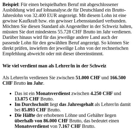
Beispiel
: Für einen beispielhaften Beruf mit abgeschlossener
Ausbildung wird auf lohnanalyse.de für Deutschland ein Brutto-
Jahreslohn von 32.400 EUR angezeigt. Mit diesem Lohn ist eine
gewisse Kaufkraft bzw. ein gewisser Lebensstandard verbunden.
Möchten Sie diesen Standard als Angestellter in der Schweiz halten,
müssten Sie dort mindestens 55.728 CHF Brutto im Jahr verdienen.
Darüber hinaus wird für das jeweilige andere Land auch der
passende Lohn für den gewählten Beruf angezeigt. So können Sie
direkt prüfen, inwiefern der jeweilige Lohn von der rechnerischen
Empfehlung abweicht oder mit dieser übereinstimmt.
Wie viel verdient man als
Lehrer/in
in der Schweiz
Als Lehrer/in verdienen Sie zwischen
51.000 CHF
und
166.500
CHF
Brutto
im Jahr
.
Das ist ein
Monatsverdienst
zwischen
4.250 CHF
und
13.875 CHF
Brutto.
Im Durchschnitt
liegt
das Jahresgehalt
als Lehrer/in damit
bei
85.893 CHF
Brutto.
Die Hälfte
der erhobenen Löhne und Gehälter liegen
überhalb von
86.000 CHF
Brutto, das bedeutet einen
Monatsverdienst
von
7.167 CHF
Brutto.