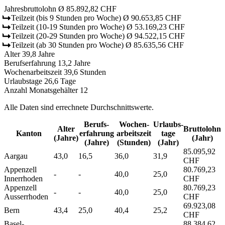
Jahresbruttolohn
Ø 85.892,82 CHF
Teilzeit
(bis 9 Stunden pro Woche)
Ø 90.653,85 CHF
Teilzeit
(10-19 Stunden pro Woche)
Ø 53.169,23 CHF
Teilzeit
(20-29 Stunden pro Woche)
Ø 94.522,15 CHF
Teilzeit
(ab 30 Stunden pro Woche)
Ø 85.635,56 CHF
Alter
39,8 Jahre
Berufserfahrung
13,2 Jahre
Wochenarbeitszeit
39,6 Stunden
Urlaubstage
26,6 Tage
Anzahl Monatsgehälter
12
Alle Daten sind errechnete Durchschnittswerte.
Berufs­
Wochen­
Urlaubs­
Alter
Bruttolohn
Kanton
erfahrung
arbeitszeit
tage
(Jahre)
(Jahr)
(Jahre)
(Stunden)
(Jahr)
85.095,92
Aargau
43,0
16,5
36,0
31,9
CHF
Appenzell
80.769,23
-
-
40,0
25,0
Innerrhoden
CHF
Appenzell
80.769,23
-
-
40,0
25,0
Ausserrhoden
CHF
69.923,08
Bern
43,4
25,0
40,4
25,2
CHF
Basel-
88.384,62