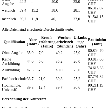
44,5
-
40,0
25,0
Angabe
CHF
86.312,07
weiblich
39,4
15,2
38,6
28,1
CHF
91.541,15
männlich
39,2
11,8
40,1
27,0
CHF
Alle Daten sind errechnete Durchschnittswerte.
Berufs­
Wochen­
Urlaubs­
Alter
Bruttolohn
Qualifikation
erfahrung
arbeitszeit
tage
(Jahre)
(Jahr)
(Jahre)
(Stunden)
(Jahr)
80.854,70
Ohne Angabe
35,0
7,0
40,2
25,0
CHF
Keine
93.817,66
44,0
5,0
35,2
26,0
Ausbildung
CHF
74.615,38
Ausbildung
42,3
-
40,0
25,0
CHF
87.791,82
Fachhochschule
38,7
21,0
39,8
25,2
CHF
Hochschule,
90.211,15
39,8
12,4
39,7
30,6
Universität
CHF
Berechnung der Kaufkraft