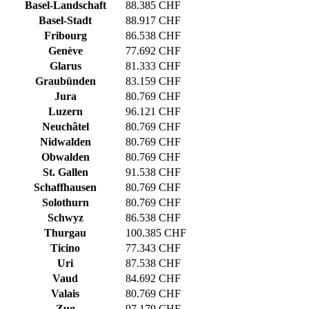
Basel-Landschaft
88.385 CHF
Basel-Stadt
88.917 CHF
Fribourg
86.538 CHF
Genève
77.692 CHF
Glarus
81.333 CHF
Graubünden
83.159 CHF
Jura
80.769 CHF
Luzern
96.121 CHF
Neuchâtel
80.769 CHF
Nidwalden
80.769 CHF
Obwalden
80.769 CHF
St. Gallen
91.538 CHF
Schaffhausen
80.769 CHF
Solothurn
80.769 CHF
Schwyz
86.538 CHF
Thurgau
100.385 CHF
Ticino
77.343 CHF
Uri
87.538 CHF
Vaud
84.692 CHF
Valais
80.769 CHF
Zug
97.179 CHF