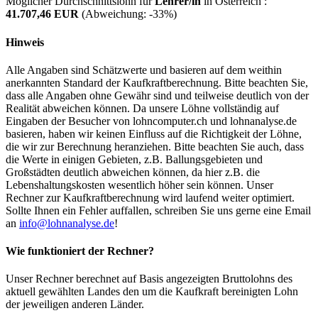
Möglicher Durchschnittslohn für
Lehrer/in
in Österreich :
41.707,46 EUR
(Abweichung:
-33%
)
Hinweis
Alle Angaben sind Schätzwerte und basieren auf dem weithin
anerkannten Standard der Kaufkraftberechnung. Bitte beachten Sie,
dass alle Angaben ohne Gewähr sind und teilweise deutlich von der
Realität abweichen können. Da unsere Löhne vollständig auf
Eingaben der Besucher von lohncomputer.ch und lohnanalyse.de
basieren, haben wir keinen Einfluss auf die Richtigkeit der Löhne,
die wir zur Berechnung heranziehen. Bitte beachten Sie auch, dass
die Werte in einigen Gebieten, z.B. Ballungsgebieten und
Großstädten deutlich abweichen können, da hier z.B. die
Lebenshaltungskosten wesentlich höher sein können. Unser
Rechner zur Kaufkraftberechnung wird laufend weiter optimiert.
Sollte Ihnen ein Fehler auffallen, schreiben Sie uns gerne eine Email
an
info@lohnanalyse.de
!
Wie funktioniert der Rechner?
Unser Rechner berechnet auf Basis angezeigten Bruttolohns des
aktuell gewählten Landes den um die Kaufkraft bereinigten Lohn
der jeweiligen anderen Länder.