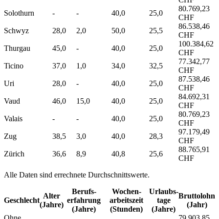
80.769,23
Solothurn
-
-
40,0
25,0
CHF
86.538,46
Schwyz
28,0
2,0
50,0
25,5
CHF
100.384,62
Thurgau
45,0
-
40,0
25,0
CHF
77.342,77
Ticino
37,0
1,0
34,0
32,5
CHF
87.538,46
Uri
28,0
-
40,0
25,0
CHF
84.692,31
Vaud
46,0
15,0
40,0
25,0
CHF
80.769,23
Valais
-
-
40,0
25,0
CHF
97.179,49
Zug
38,5
3,0
40,0
28,3
CHF
88.765,91
Zürich
36,6
8,9
40,8
25,6
CHF
Alle Daten sind errechnete Durchschnittswerte.
Berufs­
Wochen­
Urlaubs­
Alter
Bruttolohn
Geschlecht
erfahrung
arbeitszeit
tage
(Jahre)
(Jahr)
(Jahre)
(Stunden)
(Jahre)
Ohne
79.903,85