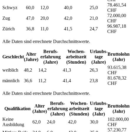
78.461,54
Schwyz
60,0
12,0
40,0
25,0
CHF
72.000,00
Zug
47,0
20,0
42,0
21,0
CHF
96.987,18
Zürich
36,8
11,0
41,5
24,7
CHF
Alle Daten sind errechnete Durchschnittswerte.
Berufs­
Wochen­
Urlaubs­
Alter
Bruttolohn
Geschlecht
erfahrung
arbeitszeit
tage
(Jahre)
(Jahr)
(Jahre)
(Stunden)
(Jahre)
93.615,38
weiblich
48,2
14,2
41,3
26,3
CHF
81.678,32
männlich
36,6
11,2
41,4
23,8
CHF
Alle Daten sind errechnete Durchschnittswerte.
Berufs­
Wochen­
Urlaubs­
Alter
Bruttolohn
Qualifikation
erfahrung
arbeitszeit
tage
(Jahre)
(Jahr)
(Jahre)
(Stunden)
(Jahr)
Keine
102.000,00
62,0
24,0
42,0
30,0
Ausbildung
CHF
57.230,77