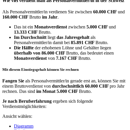
Wie viel verdient man als
Personalvermittler/in
in der Schweiz
Als Personalvermittler/in verdienen Sie zwischen
60.000 CHF
und
160.000 CHF
Brutto
im Jahr
.
Das ist ein
Monatsverdienst
zwischen
5.000 CHF
und
13.333 CHF
Brutto.
Im Durchschnitt
liegt
das Jahresgehalt
als
Personalvermittler/in damit bei
85.891 CHF
Brutto.
Die Hälfte
der erhobenen Löhne und Gehälter liegen
überhalb von
86.000 CHF
Brutto, das bedeutet einen
Monatsverdienst
von
7.167 CHF
Brutto.
Mit diesem Einstiegsgehalt können Sie rechnen
Fangen Sie
als Personalvermittler/in gerade erst an, können Sie mit
einem Bruttoverdienst von
durchschnittlich
60.000 CHF
pro Jahr
rechnen. Das sind
im Monat
5.000 CHF
Brutto.
Je nach Berufserfahrung
ergeben sich folgende
Verdienstmöglichkeiten:
Ansicht wählen:
Diagramm