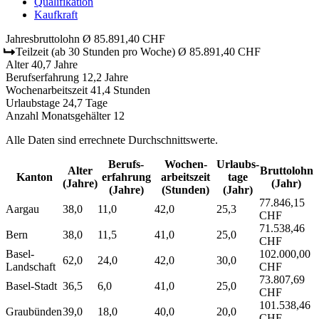
Qualifikation
Kaufkraft
Jahresbruttolohn
Ø 85.891,40 CHF
Teilzeit
(ab 30 Stunden pro Woche)
Ø 85.891,40 CHF
Alter
40,7 Jahre
Berufserfahrung
12,2 Jahre
Wochenarbeitszeit
41,4 Stunden
Urlaubstage
24,7 Tage
Anzahl Monatsgehälter
12
Alle Daten sind errechnete Durchschnittswerte.
Berufs­
Wochen­
Urlaubs­
Alter
Bruttolohn
Kanton
erfahrung
arbeitszeit
tage
(Jahre)
(Jahr)
(Jahre)
(Stunden)
(Jahr)
77.846,15
Aargau
38,0
11,0
42,0
25,3
CHF
71.538,46
Bern
38,0
11,5
41,0
25,0
CHF
Basel-
102.000,00
62,0
24,0
42,0
30,0
Landschaft
CHF
73.807,69
Basel-Stadt
36,5
6,0
41,0
25,0
CHF
101.538,46
Graubünden
39,0
18,0
40,0
20,0
CHF