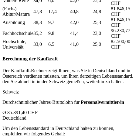
Mittlere Reife
34,0
6,0
42,0
25,0
CHF
(Fach-)
81.846,15
47,8
17,4
40,8
24,8
Abitur/Matura
CHF
81.846,15
Ausbildung
38,3
9,7
42,0
25,3
CHF
96.230,77
Fachhochschule
35,2
9,8
41,4
23,0
CHF
Hochschule,
82.500,00
33,0
6,5
41,0
25,0
Universität
CHF
Berechnung der Kaufkraft
Der Kaufkraft-Rechner zeigt Ihnen, was Sie in Deutschland und in
Österreich verdienen müssten, um Ihren derzeitigen Lebensstandard,
den Sie aktuell in in der Schweiz genießen, weiterhin zu halten.
Schweiz
Durchschnittlicher Jahres-Bruttolohn fur
Personalvermittler/in
Ø 85.891,40 CHF
Deutschland
Um den Lebensstandard in Deutschland halten zu können,
empfehlen wir folgendes Gehalt: