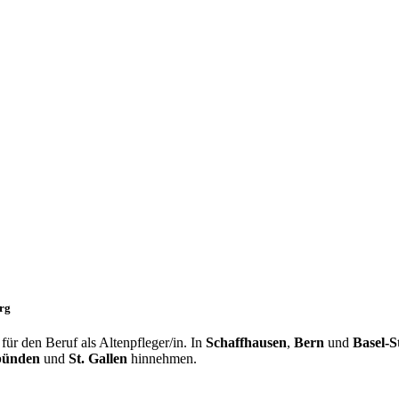
urg
ür den Beruf als Altenpfleger/in. In
Schaffhausen
,
Bern
und
Basel-S
bünden
und
St. Gallen
hinnehmen.