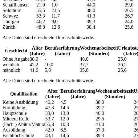
Schaffhausen
21,0
1,0
44,0
29,0
Solothurn
55,5
23,5
38,0
26,5
Schwyz
53,3
11,7
41,3
26,7
Thurgau
46,2
9,0
39,3
24,0
Zürich
48,8
12,6
38,4
25,6
Alle Daten sind errechnete Durchschnittswerte.
Alter
Berufs­erfahrung
Wochen­arbeitszeit
Urlaubs­t
Geschlecht
(Jahre)
(Jahre)
(Stunden)
(Jahre
Ohne Angabe
38,0
-
40,0
25,0
weiblich
45,2
10,0
37,7
26,5
männlich
41,6
5,8
35,6
25,6
Alle Daten sind errechnete Durchschnittswerte.
Alter
Berufs­erfahrung
Wochen­arbeitszeit
Ur
Qualifikation
(Jahre)
(Jahre)
(Stunden)
Keine Ausbildung
40,2
4,5
38,0
24
Fortbildung
47,8
14,5
39,7
25
Hauptschule
33,0
13,0
40,0
20
Mittlere Reife
53,7
12,0
29,5
27
(Fach-) Abitur/Matura
55,8
10,3
41,0
26
Ausbildung
42,0
6,5
37,3
26
Fachhochschule
43,1
14,6
39,3
27