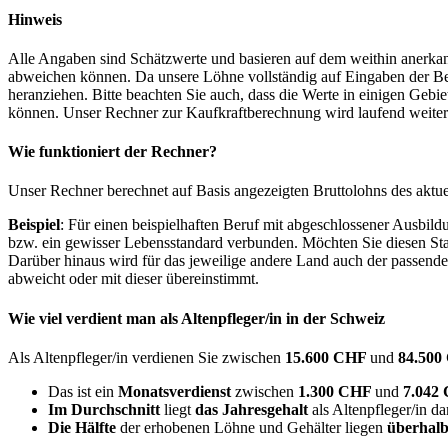
Hinweis
Alle Angaben sind Schätzwerte und basieren auf dem weithin anerkann
abweichen können. Da unsere Löhne vollständig auf Eingaben der Bes
heranziehen. Bitte beachten Sie auch, dass die Werte in einigen Gebi
können. Unser Rechner zur Kaufkraftberechnung wird laufend weiter op
Wie funktioniert der Rechner?
Unser Rechner berechnet auf Basis angezeigten Bruttolohns des aktu
Beispiel
: Für einen beispielhaften Beruf mit abgeschlossener Ausbil
bzw. ein gewisser Lebensstandard verbunden. Möchten Sie diesen Stan
Darüber hinaus wird für das jeweilige andere Land auch der passend
abweicht oder mit dieser übereinstimmt.
Wie viel verdient man als
Altenpfleger/in
in der Schweiz
Als Altenpfleger/in verdienen Sie zwischen
15.600 CHF
und
84.50
Das ist ein
Monatsverdienst
zwischen
1.300 CHF
und
7.042
Im Durchschnitt
liegt
das Jahresgehalt
als Altenpfleger/in d
Die Hälfte
der erhobenen Löhne und Gehälter liegen
überhalb