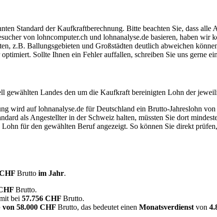
ten Standard der Kaufkraftberechnung. Bitte beachten Sie, dass alle 
ucher von lohncomputer.ch und lohnanalyse.de basieren, haben wir kei
eten, z.B. Ballungsgebieten und Großstädten deutlich abweichen können
timiert. Sollte Ihnen ein Fehler auffallen, schreiben Sie uns gerne e
ell gewählten Landes den um die Kaufkraft bereinigten Lohn der jeweil
dung wird auf lohnanalyse.de für Deutschland ein Brutto-Jahreslohn vo
dard als Angestellter in der Schweiz halten, müssten Sie dort mindes
e Lohn für den gewählten Beruf angezeigt. So können Sie direkt prüfen
0 CHF
Brutto
im Jahr
.
 CHF
Brutto.
amit bei
57.756 CHF
Brutto.
 von
58.000 CHF
Brutto, das bedeutet einen
Monatsverdienst
von
4