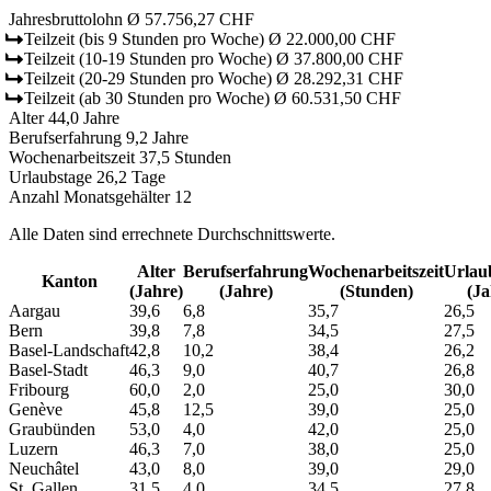
Jahresbruttolohn
Ø 57.756,27 CHF
Teilzeit
(bis 9 Stunden pro Woche)
Ø 22.000,00 CHF
Teilzeit
(10-19 Stunden pro Woche)
Ø 37.800,00 CHF
Teilzeit
(20-29 Stunden pro Woche)
Ø 28.292,31 CHF
Teilzeit
(ab 30 Stunden pro Woche)
Ø 60.531,50 CHF
Alter
44,0 Jahre
Berufserfahrung
9,2 Jahre
Wochenarbeitszeit
37,5 Stunden
Urlaubstage
26,2 Tage
Anzahl Monatsgehälter
12
Alle Daten sind errechnete Durchschnittswerte.
Alter
Berufs­erfahrung
Wochen­arbeitszeit
Urlaub
Kanton
(Jahre)
(Jahre)
(Stunden)
(Ja
Aargau
39,6
6,8
35,7
26,5
Bern
39,8
7,8
34,5
27,5
Basel-Landschaft
42,8
10,2
38,4
26,2
Basel-Stadt
46,3
9,0
40,7
26,8
Fribourg
60,0
2,0
25,0
30,0
Genève
45,8
12,5
39,0
25,0
Graubünden
53,0
4,0
42,0
25,0
Luzern
46,3
7,0
38,0
25,0
Neuchâtel
43,0
8,0
39,0
29,0
St. Gallen
31,5
4,0
34,5
27,8