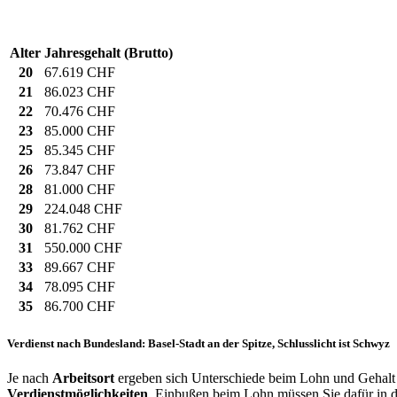
Alter
Jahresgehalt (Brutto)
20
67.619 CHF
21
86.023 CHF
22
70.476 CHF
23
85.000 CHF
25
85.345 CHF
26
73.847 CHF
28
81.000 CHF
29
224.048 CHF
30
81.762 CHF
31
550.000 CHF
33
89.667 CHF
34
78.095 CHF
35
86.700 CHF
Verdienst nach Bundesland: Basel-Stadt an der Spitze, Schlusslicht ist Schwyz
Je nach
Arbeitsort
ergeben sich Unterschiede beim Lohn und Gehalt f
Verdienstmöglichkeiten
. Einbußen beim Lohn müssen Sie dafür in