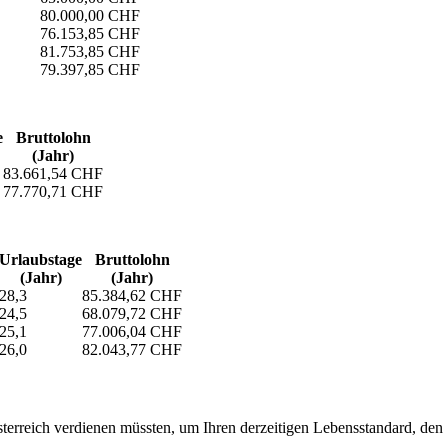
80.000,00 CHF
76.153,85 CHF
81.753,85 CHF
79.397,85 CHF
e
Bruttolohn
(Jahr)
83.661,54 CHF
77.770,71 CHF
Urlaubs­tage
Bruttolohn
(Jahr)
(Jahr)
28,3
85.384,62 CHF
24,5
68.079,72 CHF
25,1
77.006,04 CHF
26,0
82.043,77 CHF
erreich verdienen müssten, um Ihren derzeitigen Lebensstandard, den Si