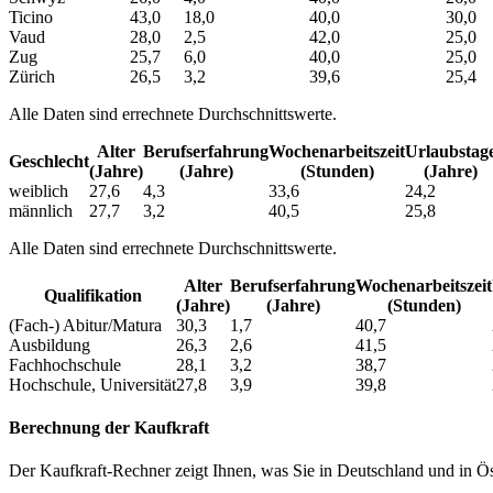
Ticino
43,0
18,0
40,0
30,0
Vaud
28,0
2,5
42,0
25,0
Zug
25,7
6,0
40,0
25,0
Zürich
26,5
3,2
39,6
25,4
Alle Daten sind errechnete Durchschnittswerte.
Alter
Berufs­erfahrung
Wochen­arbeitszeit
Urlaubs­tag
Geschlecht
(Jahre)
(Jahre)
(Stunden)
(Jahre)
weiblich
27,6
4,3
33,6
24,2
männlich
27,7
3,2
40,5
25,8
Alle Daten sind errechnete Durchschnittswerte.
Alter
Berufs­erfahrung
Wochen­arbeitszeit
Qualifikation
(Jahre)
(Jahre)
(Stunden)
(Fach-) Abitur/Matura
30,3
1,7
40,7
Ausbildung
26,3
2,6
41,5
Fachhochschule
28,1
3,2
38,7
Hochschule, Universität
27,8
3,9
39,8
Berechnung der Kaufkraft
Der Kaufkraft-Rechner zeigt Ihnen, was Sie in Deutschland und in Öst