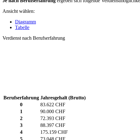
Je nach Berufserfahrung
ergeben sich folgende Verdienstmöglichke
Ansicht wählen:
Diagramm
Tabelle
Verdienst nach Berufserfahrung
Berufserfahrung
Jahresgehalt (Brutto)
0
83.622 CHF
1
90.000 CHF
2
72.393 CHF
3
88.397 CHF
4
175.159 CHF
5
73.048 CHF