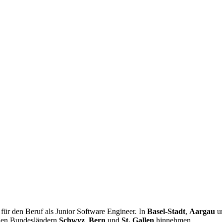
ür den Beruf als Junior Software Engineer. In
Basel-Stadt
,
Aargau
u
 den Bundesländern
Schwyz
,
Bern
und
St. Gallen
hinnehmen.