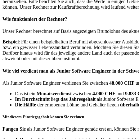
heranziehen. Bitte beachten Sie auch, dass die Werte in einigen Gebi
können. Unser Rechner zur Kaufkraftberechnung wird laufend weiter op
Wie funktioniert der Rechner?
Unser Rechner berechnet auf Basis angezeigten Bruttolohns des aktu
Beispiel
: Für einen beispielhaften Beruf mit abgeschlossener Ausbil
bzw. ein gewisser Lebensstandard verbunden. Möchten Sie diesen Stan
Darüber hinaus wird für das jeweilige andere Land auch der passend
abweicht oder mit dieser übereinstimmt.
Wie viel verdient man als
Junior Software Engineer
in der Schwe
Als Junior Software Engineer verdienen Sie zwischen
48.000 CHF
u
Das ist ein
Monatsverdienst
zwischen
4.000 CHF
und
9.833
Im Durchschnitt
liegt
das Jahresgehalt
als Junior Software E
Die Hälfte
der erhobenen Löhne und Gehälter liegen
überhalb
Mit diesem Einstiegsgehalt können Sie rechnen
Fangen Sie
als Junior Software Engineer gerade erst an, können Sie