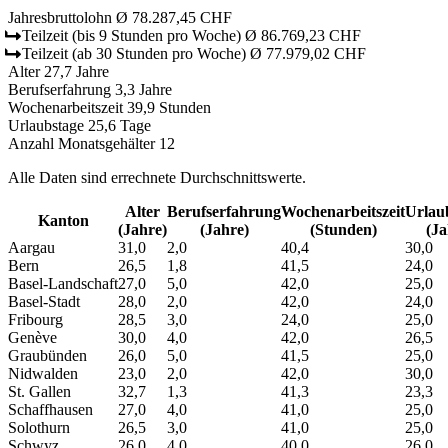
Jahresbruttolohn
Ø 78.287,45 CHF
Teilzeit
(bis 9 Stunden pro Woche)
Ø 86.769,23 CHF
Teilzeit
(ab 30 Stunden pro Woche)
Ø 77.979,02 CHF
Alter
27,7 Jahre
Berufserfahrung
3,3 Jahre
Wochenarbeitszeit
39,9 Stunden
Urlaubstage
25,6 Tage
Anzahl Monatsgehälter
12
Alle Daten sind errechnete Durchschnittswerte.
Alter
Berufs­erfahrung
Wochen­arbeitszeit
Urlaub
Kanton
(Jahre)
(Jahre)
(Stunden)
(Ja
Aargau
31,0
2,0
40,4
30,0
Bern
26,5
1,8
41,5
24,0
Basel-Landschaft
27,0
5,0
42,0
25,0
Basel-Stadt
28,0
2,0
42,0
24,0
Fribourg
28,5
3,0
24,0
25,0
Genève
30,0
4,0
42,0
26,5
Graubünden
26,0
5,0
41,5
25,0
Nidwalden
23,0
2,0
42,0
30,0
St. Gallen
32,7
1,3
41,3
23,3
Schaffhausen
27,0
4,0
41,0
25,0
Solothurn
26,5
3,0
41,0
25,0
Schwyz
26,0
4,0
40,0
26,0