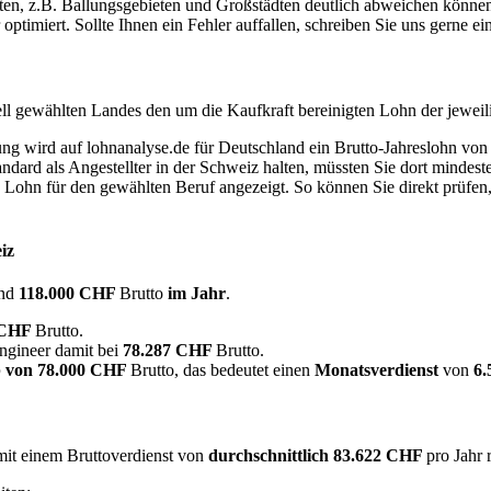
eten, z.B. Ballungsgebieten und Großstädten deutlich abweichen können
timiert. Sollte Ihnen ein Fehler auffallen, schreiben Sie uns gerne e
ell gewählten Landes den um die Kaufkraft bereinigten Lohn der jeweil
dung wird auf lohnanalyse.de für Deutschland ein Brutto-Jahreslohn vo
dard als Angestellter in der Schweiz halten, müssten Sie dort mindes
e Lohn für den gewählten Beruf angezeigt. So können Sie direkt prüfen
iz
nd
118.000 CHF
Brutto
im Jahr
.
 CHF
Brutto.
ngineer damit bei
78.287 CHF
Brutto.
 von
78.000 CHF
Brutto, das bedeutet einen
Monatsverdienst
von
6
 mit einem Bruttoverdienst von
durchschnittlich
83.622 CHF
pro Jahr