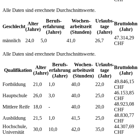
Alle Daten sind errechnete Durchschnittswerte.
Berufs­
Wochen­
Urlaubs­
Alter
Bruttolohn
Geschlecht
erfahrung
arbeitszeit
tage
(Jahre)
(Jahr)
(Jahre)
(Stunden)
(Jahre)
47.314,29
männlich
24,0
5,0
41,0
26,7
CHF
Alle Daten sind errechnete Durchschnittswerte.
Berufs­
Wochen­
Urlaubs­
Alter
Bruttolohn
Qualifikation
erfahrung
arbeitszeit
tage
(Jahre)
(Jahr)
(Jahre)
(Stunden)
(Jahr)
49.846,15
Fortbildung
21,0
1,0
40,0
22,0
CHF
46.153,85
Hauptschule
26,0
3,0
40,0
25,0
CHF
48.923,08
Mittlere Reife
18,0
-
40,0
20,0
CHF
48.830,77
Ausbildung
21,5
1,0
41,5
25,0
CHF
Hochschule,
44.307,69
30,0
10,0
42,0
35,0
Universität
CHF