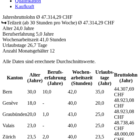
Qualifikation
Kaufkraft
Jahresbruttolohn
Ø 47.314,29 CHF
Teilzeit
(ab 30 Stunden pro Woche)
Ø 47.314,29 CHF
Alter
24,0 Jahre
Berufserfahrung
5,0 Jahre
Wochenarbeitszeit
41,0 Stunden
Urlaubstage
26,7 Tage
Anzahl Monatsgehälter
12
Alle Daten sind errechnete Durchschnittswerte.
Berufs­
Wochen­
Urlaubs­
Alter
Bruttolohn
Kanton
erfahrung
arbeitszeit
tage
(Jahre)
(Jahr)
(Jahre)
(Stunden)
(Jahr)
44.307,69
Bern
30,0
10,0
42,0
35,0
CHF
48.923,08
Genève
18,0
-
40,0
20,0
CHF
48.923,08
Graubünden
20,0
1,0
43,0
25,0
CHF
48.738,46
Valais
23,0
-
40,0
25,0
CHF
48.000,00
Zürich
23,5
2,0
40,0
23,5
CHF