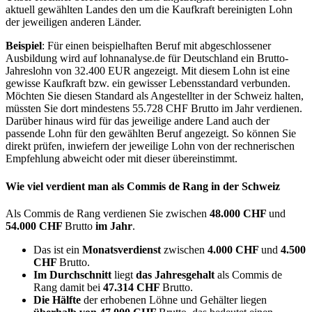
aktuell gewählten Landes den um die Kaufkraft bereinigten Lohn
der jeweiligen anderen Länder.
Beispiel
: Für einen beispielhaften Beruf mit abgeschlossener
Ausbildung wird auf lohnanalyse.de für Deutschland ein Brutto-
Jahreslohn von 32.400 EUR angezeigt. Mit diesem Lohn ist eine
gewisse Kaufkraft bzw. ein gewisser Lebensstandard verbunden.
Möchten Sie diesen Standard als Angestellter in der Schweiz halten,
müssten Sie dort mindestens 55.728 CHF Brutto im Jahr verdienen.
Darüber hinaus wird für das jeweilige andere Land auch der
passende Lohn für den gewählten Beruf angezeigt. So können Sie
direkt prüfen, inwiefern der jeweilige Lohn von der rechnerischen
Empfehlung abweicht oder mit dieser übereinstimmt.
Wie viel verdient man als
Commis de Rang
in der Schweiz
Als Commis de Rang verdienen Sie zwischen
48.000 CHF
und
54.000 CHF
Brutto
im Jahr
.
Das ist ein
Monatsverdienst
zwischen
4.000 CHF
und
4.500
CHF
Brutto.
Im Durchschnitt
liegt
das Jahresgehalt
als Commis de
Rang damit bei
47.314 CHF
Brutto.
Die Hälfte
der erhobenen Löhne und Gehälter liegen