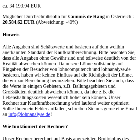
ca. 34.193,94 EUR
Möglicher Durchschnittslohn für
Commis de Rang
in Österreich :
20.584,62 EUR
(Abweichung:
-40%
)
Hinweis
Alle Angaben sind Schätzwerte und basieren auf dem weithin
anerkannten Standard der Kaufkraftberechnung. Bitte beachten Sie,
dass alle Angaben ohne Gewähr sind und teilweise deutlich von der
Realität abweichen können. Da unsere Löhne vollständig auf
Eingaben der Besucher von lohncomputer.ch und lohnanalyse.de
basieren, haben wir keinen Einfluss auf die Richtigkeit der Löhne,
die wir zur Berechnung heranziehen. Bitte beachten Sie auch, dass
die Werte in einigen Gebieten, z.B. Ballungsgebieten und
Großstädten deutlich abweichen können, da hier z.B. die
Lebenshaltungskosten wesentlich höher sein können. Unser
Rechner zur Kaufkraftberechnung wird laufend weiter optimiert.
Sollte Ihnen ein Fehler auffallen, schreiben Sie uns gerne eine Email
an
info@lohnanalyse.de
!
Wie funktioniert der Rechner?
Unser Rechner berechnet auf Basis angezeigten Bruttolohns des