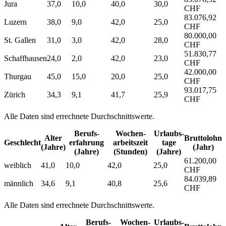
Jura
37,0
10,0
40,0
30,0
CHF
83.076,92
Luzern
38,0
9,0
42,0
25,0
CHF
80.000,00
St. Gallen
31,0
3,0
42,0
28,0
CHF
51.830,77
Schaffhausen
24,0
2,0
42,0
23,0
CHF
42.000,00
Thurgau
45,0
15,0
20,0
25,0
CHF
93.017,75
Zürich
34,3
9,1
41,7
25,9
CHF
Alle Daten sind errechnete Durchschnittswerte.
Berufs­
Wochen­
Urlaubs­
Alter
Bruttolohn
Geschlecht
erfahrung
arbeitszeit
tage
(Jahre)
(Jahr)
(Jahre)
(Stunden)
(Jahre)
61.200,00
weiblich
41,0
10,0
42,0
25,0
CHF
84.039,89
männlich
34,6
9,1
40,8
25,6
CHF
Alle Daten sind errechnete Durchschnittswerte.
Berufs­
Wochen­
Urlaubs­