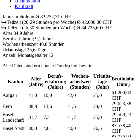
Qualifikation
Kaufkraft
Jahresbruttolohn
Ø 83.252,31 CHF
Teilzeit
(20-29 Stunden pro Woche)
Ø 42.000,00 CHF
Teilzeit
(ab 30 Stunden pro Woche)
Ø 84.725,60 CHF
Alter
34,9 Jahre
Berufserfahrung
9,1 Jahre
Wochenarbeitszeit
40,8 Stunden
Urlaubstage
25,6 Tage
Anzahl Monatsgehälter
12
Alle Daten sind errechnete Durchschnittswerte.
Berufs­
Wochen­
Urlaubs­
Alter
Bruttolohn
Kanton
erfahrung
arbeitszeit
tage
(Jahre)
(Jahr)
(Jahre)
(Stunden)
(Jahr)
61.200,00
Aargau
41,0
10,0
42,0
25,0
CHF
79.623,38
Bern
38,8
13,6
41,6
24,0
CHF
Basel-
79.569,23
31,7
7,3
41,7
25,0
Landschaft
CHF
83.538,46
Basel-Stadt
30,0
4,0
40,0
26,5
CHF
83.076,92