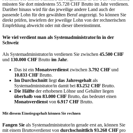
müssten Sie dort mindestens 55.728 CHF Brutto im Jahr verdienen.
Darüber hinaus wird für das jeweilige andere Land auch der
passende Lohn für den gewählten Beruf angezeigt. So können Sie
direkt prüfen, inwiefern der jeweilige Lohn von der rechnerischen
Empfehlung abweicht oder mit dieser übereinstimmt.
Wie viel verdient man als
Systemadministrator/in
in der
Schweiz
Als Systemadministrator/in verdienen Sie zwischen
45.500 CHF
und
130.000 CHF
Brutto
im Jahr
.
Das ist ein
Monatsverdienst
zwischen
3.792 CHF
und
10.833 CHF
Brutto.
Im Durchschnitt
liegt
das Jahresgehalt
als
Systemadministrator/in damit bei
83.252 CHF
Brutto.
Die Hälfte
der erhobenen Löhne und Gehälter liegen
überhalb von
83.000 CHF
Brutto, das bedeutet einen
Monatsverdienst
von
6.917 CHF
Brutto.
Mit diesem Einstiegsgehalt können Sie rechnen
Fangen Sie
als Systemadministrator/in gerade erst an, können Sie
mit einem Bruttoverdienst von
durchschnittlich
93.268 CHF
pro