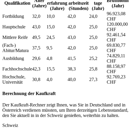
Alter
Bruttolohn
Qualifikation
erfahrung
arbeitszeit
tage
(Jahre)
(Jahr)
(Jahre)
(Stunden)
(Jahr)
96.923,08
Fortbildung
32,0
10,0
42,0
24,0
CHF
120.000,00
Hauptschule
43,0
15,0
42,0
25,0
CHF
92.461,54
Mittlere Reife
49,5
24,5
43,0
25,0
CHF
(Fach-)
69.830,77
37,5
9,5
42,0
25,0
Abitur/Matura
CHF
74.829,11
Ausbildung
29,6
4,8
41,5
25,2
CHF
88.158,97
Fachhochschule
42,3
15,5
38,3
25,8
CHF
Hochschule,
92.769,23
30,8
4,0
40,0
27,3
Universität
CHF
Berechnung der Kaufkraft
Der Kaufkraft-Rechner zeigt Ihnen, was Sie in Deutschland und in
Österreich verdienen müssten, um Ihren derzeitigen Lebensstandard,
den Sie aktuell in in der Schweiz genießen, weiterhin zu halten.
Schweiz