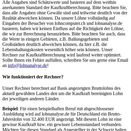
Alle Angaben sind Schätzwerte und basieren auf dem weithin
anerkannten Standard der Kaufkraftberechnung. Bitte beachten Sie,
dass alle Angaben ohne Gewähr sind und teilweise deutlich von der
Realität abweichen können. Da unsere Löhne vollständig auf
Eingaben der Besucher von lohncomputer.ch und lohnanalyse.de
basieren, haben wir keinen Einfluss auf die Richtigkeit der Löhne,
die wir zur Berechnung heranziehen. Bitte beachten Sie auch, dass
die Werte in einigen Gebieten, z.B. Ballungsgebieten und
Großstädten deutlich abweichen können, da hier z.B. die
Lebenshaltungskosten wesentlich höher sein können. Unser
Rechner zur Kaufkraftberechnung wird laufend weiter optimiert.
Sollte Ihnen ein Fehler auffallen, schreiben Sie uns gerne eine Email
an
info@lohnanalyse.de
!
Wie funktioniert der Rechner?
Unser Rechner berechnet auf Basis angezeigten Bruttolohns des
aktuell gewählten Landes den um die Kaufkraft bereinigten Lohn
der jeweiligen anderen Länder.
Beispiel
: Für einen beispielhaften Beruf mit abgeschlossener
Ausbildung wird auf lohnanalyse.de für Deutschland ein Brutto-
Jahreslohn von 32.400 EUR angezeigt. Mit diesem Lohn ist eine
gewisse Kaufkraft bzw. ein gewisser Lebensstandard verbunden.
Möchten Sie diesen Standard als Angestellter in der Schweiz halten,