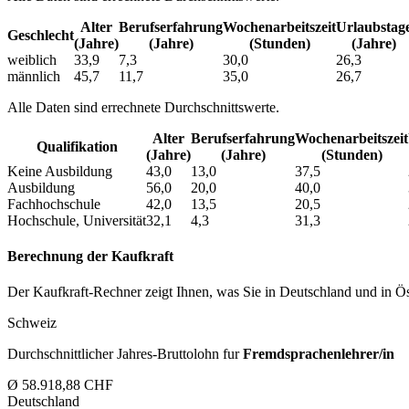
Alter
Berufs­erfahrung
Wochen­arbeitszeit
Urlaubs­tag
Geschlecht
(Jahre)
(Jahre)
(Stunden)
(Jahre)
weiblich
33,9
7,3
30,0
26,3
männlich
45,7
11,7
35,0
26,7
Alle Daten sind errechnete Durchschnittswerte.
Alter
Berufs­erfahrung
Wochen­arbeitszeit
Qualifikation
(Jahre)
(Jahre)
(Stunden)
Keine Ausbildung
43,0
13,0
37,5
Ausbildung
56,0
20,0
40,0
Fachhochschule
42,0
13,5
20,5
Hochschule, Universität
32,1
4,3
31,3
Berechnung der Kaufkraft
Der Kaufkraft-Rechner zeigt Ihnen, was Sie in Deutschland und in Öst
Schweiz
Durchschnittlicher Jahres-Bruttolohn fur
Fremdsprachenlehrer/in
Ø 58.918,88 CHF
Deutschland