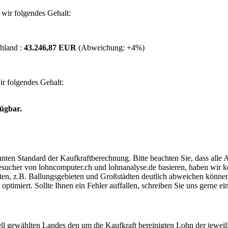
wir folgendes Gehalt:
hland :
43.246,87 EUR
(Abweichung:
+4%
)
r folgendes Gehalt:
fügbar.
ten Standard der Kaufkraftberechnung. Bitte beachten Sie, dass alle 
ucher von lohncomputer.ch und lohnanalyse.de basieren, haben wir kei
eten, z.B. Ballungsgebieten und Großstädten deutlich abweichen können
timiert. Sollte Ihnen ein Fehler auffallen, schreiben Sie uns gerne e
ell gewählten Landes den um die Kaufkraft bereinigten Lohn der jeweil