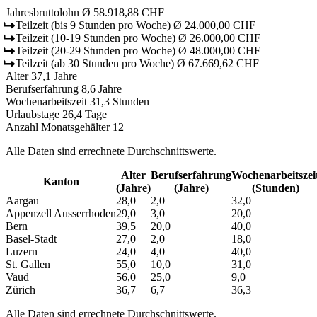
Jahresbruttolohn
Ø 58.918,88 CHF
Teilzeit
(bis 9 Stunden pro Woche)
Ø 24.000,00 CHF
Teilzeit
(10-19 Stunden pro Woche)
Ø 26.000,00 CHF
Teilzeit
(20-29 Stunden pro Woche)
Ø 48.000,00 CHF
Teilzeit
(ab 30 Stunden pro Woche)
Ø 67.669,62 CHF
Alter
37,1 Jahre
Berufserfahrung
8,6 Jahre
Wochenarbeitszeit
31,3 Stunden
Urlaubstage
26,4 Tage
Anzahl Monatsgehälter
12
Alle Daten sind errechnete Durchschnittswerte.
Alter
Berufs­erfahrung
Wochen­arbeitszei
Kanton
(Jahre)
(Jahre)
(Stunden)
Aargau
28,0
2,0
32,0
Appenzell Ausserrhoden
29,0
3,0
20,0
Bern
39,5
20,0
40,0
Basel-Stadt
27,0
2,0
18,0
Luzern
24,0
4,0
40,0
St. Gallen
55,0
10,0
31,0
Vaud
56,0
25,0
9,0
Zürich
36,7
6,7
36,3
Alle Daten sind errechnete Durchschnittswerte.