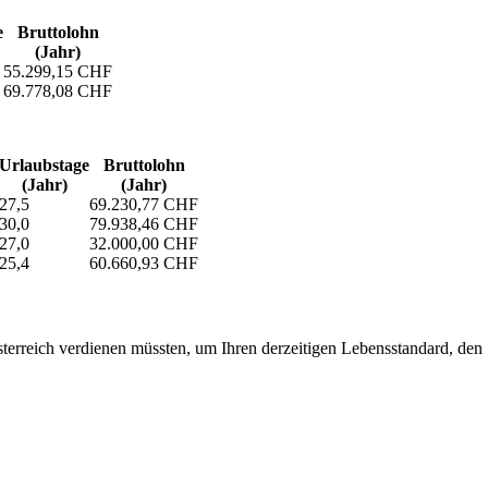
e
Bruttolohn
(Jahr)
55.299,15 CHF
69.778,08 CHF
Urlaubs­tage
Bruttolohn
(Jahr)
(Jahr)
27,5
69.230,77 CHF
30,0
79.938,46 CHF
27,0
32.000,00 CHF
25,4
60.660,93 CHF
erreich verdienen müssten, um Ihren derzeitigen Lebensstandard, den Si