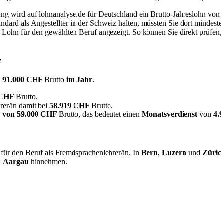
dung wird auf lohnanalyse.de für Deutschland ein Brutto-Jahreslohn vo
dard als Angestellter in der Schweiz halten, müssten Sie dort mindes
e Lohn für den gewählten Beruf angezeigt. So können Sie direkt prüfen
z
d
91.000 CHF
Brutto
im Jahr
.
 CHF
Brutto.
er/in damit bei
58.919 CHF
Brutto.
 von
59.000 CHF
Brutto, das bedeutet einen
Monatsverdienst
von
4
für den Beruf als Fremdsprachenlehrer/in. In
Bern
,
Luzern
und
Züri
d
Aargau
hinnehmen.