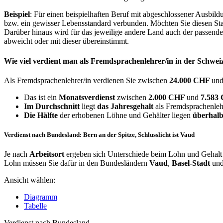
Beispiel
: Für einen beispielhaften Beruf mit abgeschlossener Ausbil
bzw. ein gewisser Lebensstandard verbunden. Möchten Sie diesen Stan
Darüber hinaus wird für das jeweilige andere Land auch der passend
abweicht oder mit dieser übereinstimmt.
Wie viel verdient man als
Fremdsprachenlehrer/in
in der Schwei
Als Fremdsprachenlehrer/in verdienen Sie zwischen
24.000 CHF
un
Das ist ein
Monatsverdienst
zwischen
2.000 CHF
und
7.583
Im Durchschnitt
liegt
das Jahresgehalt
als Fremdsprachenlehr
Die Hälfte
der erhobenen Löhne und Gehälter liegen
überhalb
Verdienst nach Bundesland: Bern an der Spitze, Schlusslicht ist Vaud
Je nach
Arbeitsort
ergeben sich Unterschiede beim Lohn und Gehalt 
Lohn müssen Sie dafür in den Bundesländern
Vaud
,
Basel-Stadt
un
Ansicht wählen:
Diagramm
Tabelle
Verdienst nach Bundesland