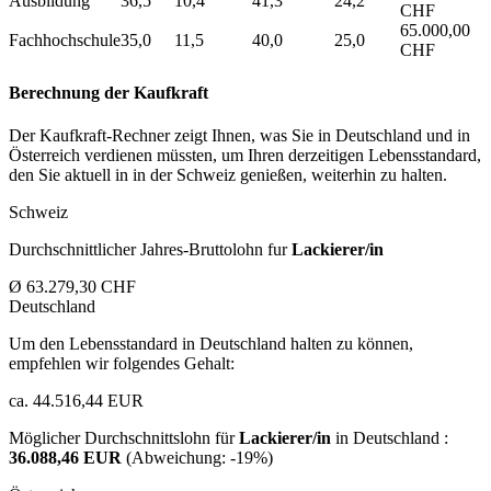
Ausbildung
36,5
10,4
41,3
24,2
CHF
65.000,00
Fachhochschule
35,0
11,5
40,0
25,0
CHF
Berechnung der Kaufkraft
Der Kaufkraft-Rechner zeigt Ihnen, was Sie in Deutschland und in
Österreich verdienen müssten, um Ihren derzeitigen Lebensstandard,
den Sie aktuell in in der Schweiz genießen, weiterhin zu halten.
Schweiz
Durchschnittlicher Jahres-Bruttolohn fur
Lackierer/in
Ø 63.279,30 CHF
Deutschland
Um den Lebensstandard in Deutschland halten zu können,
empfehlen wir folgendes Gehalt:
ca. 44.516,44 EUR
Möglicher Durchschnittslohn für
Lackierer/in
in Deutschland :
36.088,46 EUR
(Abweichung:
-19%
)