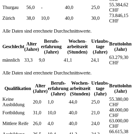
55.384,62
Thurgau
56,0
-
40,0
25,0
CHF
73.846,15
Zürich
38,0
10,0
40,0
30,0
CHF
Alle Daten sind errechnete Durchschnittswerte.
Berufs­
Wochen­
Urlaubs­
Alter
Bruttolohn
Geschlecht
erfahrung
arbeitszeit
tage
(Jahre)
(Jahr)
(Jahre)
(Stunden)
(Jahre)
63.279,30
männlich
33,3
9,0
41,1
24,1
CHF
Alle Daten sind errechnete Durchschnittswerte.
Berufs­
Wochen­
Urlaubs­
Alter
Bruttolohn
Qualifikation
erfahrung
arbeitszeit
tage
(Jahre)
(Jahr)
(Jahre)
(Stunden)
(Jahr)
Keine
55.380,00
20,0
1,0
44,0
25,0
Ausbildung
CHF
48.000,00
Fortbildung
31,0
10,0
40,0
21,0
CHF
63.000,00
Mittlere Reife
26,0
4,0
40,0
24,0
CHF
66.615,38