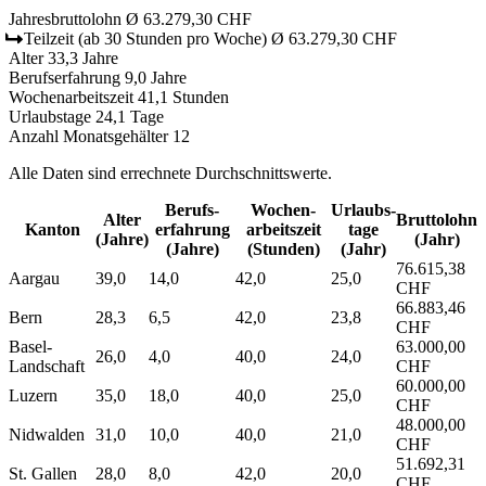
Jahresbruttolohn
Ø 63.279,30 CHF
Teilzeit
(ab 30 Stunden pro Woche)
Ø 63.279,30 CHF
Alter
33,3 Jahre
Berufserfahrung
9,0 Jahre
Wochenarbeitszeit
41,1 Stunden
Urlaubstage
24,1 Tage
Anzahl Monatsgehälter
12
Alle Daten sind errechnete Durchschnittswerte.
Berufs­
Wochen­
Urlaubs­
Alter
Bruttolohn
Kanton
erfahrung
arbeitszeit
tage
(Jahre)
(Jahr)
(Jahre)
(Stunden)
(Jahr)
76.615,38
Aargau
39,0
14,0
42,0
25,0
CHF
66.883,46
Bern
28,3
6,5
42,0
23,8
CHF
Basel-
63.000,00
26,0
4,0
40,0
24,0
Landschaft
CHF
60.000,00
Luzern
35,0
18,0
40,0
25,0
CHF
48.000,00
Nidwalden
31,0
10,0
40,0
21,0
CHF
51.692,31
St. Gallen
28,0
8,0
42,0
20,0
CHF