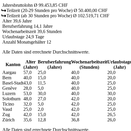
Jahresbruttolohn
Ø 99.453,85 CHF
Teilzeit
(20-29 Stunden pro Woche)
Ø 50.400,00 CHF
Teilzeit
(ab 30 Stunden pro Woche)
Ø 102.519,71 CHF
Alter
39,6 Jahre
Berufserfahrung
14,1 Jahre
Wochenarbeitszeit
39,6 Stunden
Urlaubstage
24,9 Tage
Anzahl Monatsgehälter
12
Alle Daten sind errechnete Durchschnittswerte.
Alter
Berufs­erfahrung
Wochen­arbeitszeit
Urlaubs­tag
Kanton
(Jahre)
(Jahre)
(Stunden)
(Jahr)
Aargau
57,0
25,0
40,0
20,0
Bern
40,0
15,0
40,0
20,0
Basel-Stadt
43,0
11,5
40,0
25,0
Genève
28,0
5,0
40,0
25,0
Luzern
53,0
30,0
40,0
30,0
Solothurn
48,0
27,0
42,0
20,0
Ticino
32,0
5,0
42,0
25,0
Vaud
25,0
2,0
42,0
25,0
Zug
42,0
15,0
42,0
26,5
Zürich
35,6
12,8
36,8
26,0
Alle Daten sind errechnete Durchschnittswerte.