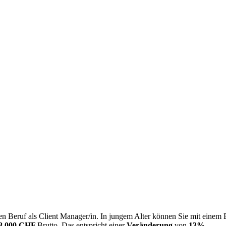
n Beruf als Client Manager/in. In jungem Alter können Sie mit einem 
8.000 CHF
Brutto. Das entspricht einer
Veränderung
von
13%
.