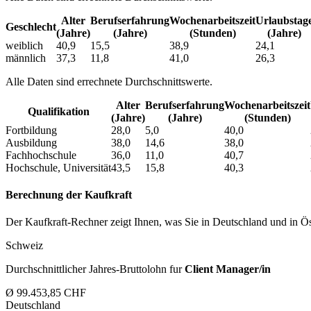
Alter
Berufs­erfahrung
Wochen­arbeitszeit
Urlaubs­tag
Geschlecht
(Jahre)
(Jahre)
(Stunden)
(Jahre)
weiblich
40,9
15,5
38,9
24,1
männlich
37,3
11,8
41,0
26,3
Alle Daten sind errechnete Durchschnittswerte.
Alter
Berufs­erfahrung
Wochen­arbeitszeit
Qualifikation
(Jahre)
(Jahre)
(Stunden)
Fortbildung
28,0
5,0
40,0
Ausbildung
38,0
14,6
38,0
Fachhochschule
36,0
11,0
40,7
Hochschule, Universität
43,5
15,8
40,3
Berechnung der Kaufkraft
Der Kaufkraft-Rechner zeigt Ihnen, was Sie in Deutschland und in Öst
Schweiz
Durchschnittlicher Jahres-Bruttolohn fur
Client Manager/in
Ø 99.453,85 CHF
Deutschland