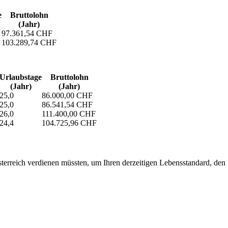
e
Bruttolohn
(Jahr)
97.361,54 CHF
103.289,74 CHF
Urlaubs­tage
Bruttolohn
(Jahr)
(Jahr)
25,0
86.000,00 CHF
25,0
86.541,54 CHF
26,0
111.400,00 CHF
24,4
104.725,96 CHF
erreich verdienen müssten, um Ihren derzeitigen Lebensstandard, den Si