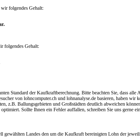
wir folgendes Gehalt:
ar.
r folgendes Gehalt:
.
ten Standard der Kaufkraftberechnung. Bitte beachten Sie, dass alle 
ucher von lohncomputer.ch und lohnanalyse.de basieren, haben wir kei
eten, z.B. Ballungsgebieten und Großstädten deutlich abweichen können
timiert. Sollte Ihnen ein Fehler auffallen, schreiben Sie uns gerne e
ell gewählten Landes den um die Kaufkraft bereinigten Lohn der jeweil