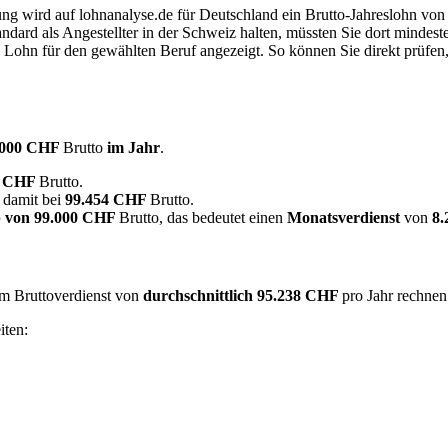
dung wird auf lohnanalyse.de für Deutschland ein Brutto-Jahreslohn vo
dard als Angestellter in der Schweiz halten, müssten Sie dort mindes
e Lohn für den gewählten Beruf angezeigt. So können Sie direkt prüfen
.000 CHF
Brutto
im Jahr
.
0 CHF
Brutto.
 damit bei
99.454 CHF
Brutto.
 von
99.000 CHF
Brutto, das bedeutet einen
Monatsverdienst
von
8
em Bruttoverdienst von
durchschnittlich
95.238 CHF
pro Jahr rechnen
iten: