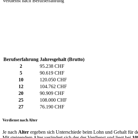
Verdienst nach Berufserfahrung
Berufserfahrung
Jahresgehalt (Brutto)
2
95.238 CHF
5
90.619 CHF
10
120.050 CHF
12
104.762 CHF
20
90.909 CHF
25
108.000 CHF
27
76.190 CHF
Verdienst nach Alter
Je nach
Alter
ergeben sich Unterschiede beim Lohn und Gehalt für de
Mit steigendem Alter verändert sich der der Verdienst und liegt bei
10