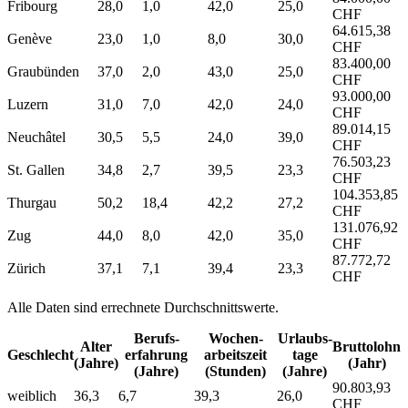
Fribourg
28,0
1,0
42,0
25,0
CHF
64.615,38
Genève
23,0
1,0
8,0
30,0
CHF
83.400,00
Graubünden
37,0
2,0
43,0
25,0
CHF
93.000,00
Luzern
31,0
7,0
42,0
24,0
CHF
89.014,15
Neuchâtel
30,5
5,5
24,0
39,0
CHF
76.503,23
St. Gallen
34,8
2,7
39,5
23,3
CHF
104.353,85
Thurgau
50,2
18,4
42,2
27,2
CHF
131.076,92
Zug
44,0
8,0
42,0
35,0
CHF
87.772,72
Zürich
37,1
7,1
39,4
23,3
CHF
Alle Daten sind errechnete Durchschnittswerte.
Berufs­
Wochen­
Urlaubs­
Alter
Bruttolohn
Geschlecht
erfahrung
arbeitszeit
tage
(Jahre)
(Jahr)
(Jahre)
(Stunden)
(Jahre)
90.803,93
weiblich
36,3
6,7
39,3
26,0
CHF