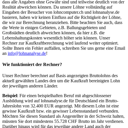
dass alle Angaben ohne Gewähr sind und teilweise deutlich von der
Realität abweichen können. Da unsere Löhne vollständig auf
Eingaben der Besucher von lohncomputer.ch und lohnanalyse.de
basieren, haben wir keinen Einfluss auf die Richtigkeit der Löhne,
die wir zur Berechnung heranziehen. Bitte beachten Sie auch, dass
die Werte in einigen Gebieten, z.B. Ballungsgebieten und
Großstädten deutlich abweichen können, da hier z.B. die
Lebenshaltungskosten wesentlich höher sein können. Unser
Rechner zur Kaufkraftberechnung wird laufend weiter optimiert.
Sollte Ihnen ein Fehler auffallen, schreiben Sie uns gerne eine Email
an
info@lohnanalyse.de
!
Wie funktioniert der Rechner?
Unser Rechner berechnet auf Basis angezeigten Bruttolohns des
aktuell gewählten Landes den um die Kaufkraft bereinigten Lohn
der jeweiligen anderen Länder.
Beispiel
: Für einen beispielhaften Beruf mit abgeschlossener
Ausbildung wird auf lohnanalyse.de für Deutschland ein Brutto-
Jahreslohn von 32.400 EUR angezeigt. Mit diesem Lohn ist eine
gewisse Kaufkraft bzw. ein gewisser Lebensstandard verbunden.
Möchten Sie diesen Standard als Angestellter in der Schweiz halten,
müssten Sie dort mindestens 55.728 CHF Brutto im Jahr verdienen.
Darüber hinaus wird für das jeweilige andere Land auch der