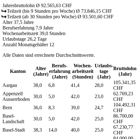
Jahresbruttolohn
Ø 92.565,63 CHF
Teilzeit
(bis 9 Stunden pro Woche)
Ø 73.846,15 CHF
Teilzeit
(ab 30 Stunden pro Woche)
Ø 93.501,60 CHF
Alter
37,5 Jahre
Berufserfahrung
7,9 Jahre
Wochenarbeitszeit
39,0 Stunden
Urlaubstage
26,2 Tage
Anzahl Monatsgehälter
12
Alle Daten sind errechnete Durchschnittswerte.
Berufs­
Wochen­
Urlaubs­
Alter
Bruttolohn
Kanton
erfahrung
arbeitszeit
tage
(Jahre)
(Jahr)
(Jahre)
(Stunden)
(Jahr)
105.341,35
Aargau
38,0
6,8
41,4
28,0
CHF
Appenzell
62.769,23
30,0
5,0
42,0
23,0
Ausserrhoden
CHF
104.492,31
Bern
36,0
8,3
39,0
24,7
CHF
Basel-
86.700,00
30,0
5,0
42,0
25,0
Landschaft
CHF
67.230,77
Basel-Stadt
38,3
14,0
40,0
25,0
CHF
84.000,00