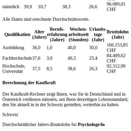
96.089,01
männlich
39,9
10,7
38,3
26,6
CHF
Alle Daten sind errechnete Durchschnittswerte.
Berufs­
Wochen­
Urlaubs­
Alter
Bruttolohn
Qualifikation
erfahrung
arbeitszeit
tage
(Jahre)
(Jahr)
(Jahre)
(Stunden)
(Jahr)
166.153,85
Ausbildung
36,0
1,0
40,0
30,0
CHF
84.409,62
Fachhochschule
37,6
3,0
40,3
25,4
CHF
Hochschule,
92.312,90
37,5
8,5
38,6
26,3
Universität
CHF
Berechnung der Kaufkraft
Der Kaufkraft-Rechner zeigt Ihnen, was Sie in Deutschland und in
Österreich verdienen müssten, um Ihren derzeitigen Lebensstandard,
den Sie aktuell in in der Schweiz genießen, weiterhin zu halten.
Schweiz
Durchschnittlicher Jahres-Bruttolohn fur
Psychologe/in