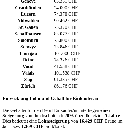
Genève
63.351 CHF
Graubünden
54.000 CHF
Luzern
74.378 CHF
Nidwalden
90.462 CHF
St. Gallen
75.370 CHF
Schaffhausen
83.077 CHF
Solothurn
73.800 CHF
Schwyz
73.846 CHF
Thurgau
101.000 CHF
Ticino
74.326 CHF
Vaud
41.538 CHF
Valais
101.538 CHF
Zug
91.385 CHF
Zürich
86.176 CHF
Entwicklung
Lohn und Gehalt
für Einkäufer/in
Die Gehälter für den Beruf Einkäufer/in unterliegen
einer
Steigerung
von durchschnittlich
20%
über die letzten
5 Jahre
.
Dies bedeutet eine
Lohnsteigerung
von
16.429 CHF
Brutto im
Jahr bzw.
1.369 CHF
pro Monat.