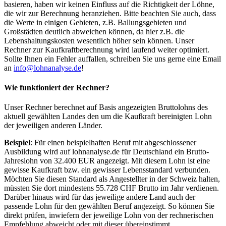
basieren, haben wir keinen Einfluss auf die Richtigkeit der Löhne,
die wir zur Berechnung heranziehen. Bitte beachten Sie auch, dass
die Werte in einigen Gebieten, z.B. Ballungsgebieten und
Großstädten deutlich abweichen können, da hier z.B. die
Lebenshaltungskosten wesentlich höher sein können. Unser
Rechner zur Kaufkraftberechnung wird laufend weiter optimiert.
Sollte Ihnen ein Fehler auffallen, schreiben Sie uns gerne eine Email
an
info@lohnanalyse.de
!
Wie funktioniert der Rechner?
Unser Rechner berechnet auf Basis angezeigten Bruttolohns des
aktuell gewählten Landes den um die Kaufkraft bereinigten Lohn
der jeweiligen anderen Länder.
Beispiel
: Für einen beispielhaften Beruf mit abgeschlossener
Ausbildung wird auf lohnanalyse.de für Deutschland ein Brutto-
Jahreslohn von 32.400 EUR angezeigt. Mit diesem Lohn ist eine
gewisse Kaufkraft bzw. ein gewisser Lebensstandard verbunden.
Möchten Sie diesen Standard als Angestellter in der Schweiz halten,
müssten Sie dort mindestens 55.728 CHF Brutto im Jahr verdienen.
Darüber hinaus wird für das jeweilige andere Land auch der
passende Lohn für den gewählten Beruf angezeigt. So können Sie
direkt prüfen, inwiefern der jeweilige Lohn von der rechnerischen
Empfehlung abweicht oder mit dieser übereinstimmt.