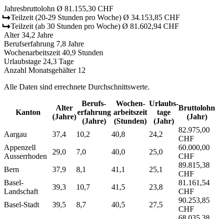
Jahresbruttolohn
Ø 81.155,30 CHF
Teilzeit
(20-29 Stunden pro Woche)
Ø 34.153,85 CHF
Teilzeit
(ab 30 Stunden pro Woche)
Ø 81.602,94 CHF
Alter
34,2 Jahre
Berufserfahrung
7,8 Jahre
Wochenarbeitszeit
40,9 Stunden
Urlaubstage
24,3 Tage
Anzahl Monatsgehälter
12
Alle Daten sind errechnete Durchschnittswerte.
Berufs­
Wochen­
Urlaubs­
Alter
Bruttolohn
Kanton
erfahrung
arbeitszeit
tage
(Jahre)
(Jahr)
(Jahre)
(Stunden)
(Jahr)
82.975,00
Aargau
37,4
10,2
40,8
24,2
CHF
Appenzell
60.000,00
29,0
7,0
40,0
25,0
Ausserrhoden
CHF
89.815,38
Bern
37,9
8,1
41,1
25,1
CHF
Basel-
81.161,54
39,3
10,7
41,5
23,8
Landschaft
CHF
90.253,85
Basel-Stadt
39,5
8,7
40,5
27,5
CHF
68.035,38