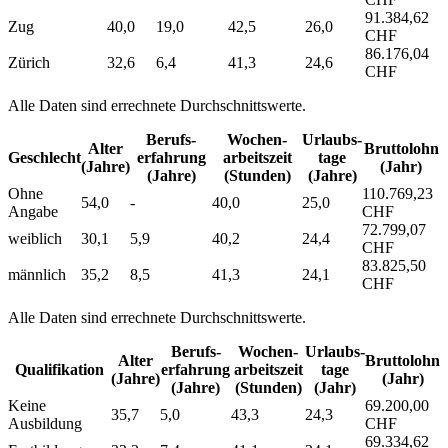
91.384,62
Zug
40,0
19,0
42,5
26,0
CHF
86.176,04
Zürich
32,6
6,4
41,3
24,6
CHF
Alle Daten sind errechnete Durchschnittswerte.
Berufs­
Wochen­
Urlaubs­
Alter
Bruttolohn
Geschlecht
erfahrung
arbeitszeit
tage
(Jahre)
(Jahr)
(Jahre)
(Stunden)
(Jahre)
Ohne
110.769,23
54,0
-
40,0
25,0
Angabe
CHF
72.799,07
weiblich
30,1
5,9
40,2
24,4
CHF
83.825,50
männlich
35,2
8,5
41,3
24,1
CHF
Alle Daten sind errechnete Durchschnittswerte.
Berufs­
Wochen­
Urlaubs­
Alter
Bruttolohn
Qualifikation
erfahrung
arbeitszeit
tage
(Jahre)
(Jahr)
(Jahre)
(Stunden)
(Jahr)
Keine
69.200,00
35,7
5,0
43,3
24,3
Ausbildung
CHF
69.334,62