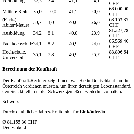
Fortbildung
32,3
7,4
41,1
24,1
CHF
66.000,00
Mittlere Reife
36,0
10,0
41,5
20,0
CHF
(Fach-)
68.153,85
30,7
3,0
40,0
26,0
Abitur/Matura
CHF
81.227,78
Ausbildung
34,2
8,1
40,8
23,9
CHF
86.569,46
Fachhochschule
34,1
8,2
40,9
24,0
CHF
Hochschule,
83.806,64
35,1
7,8
40,9
25,7
Universität
CHF
Berechnung der Kaufkraft
Der Kaufkraft-Rechner zeigt Ihnen, was Sie in Deutschland und in
Österreich verdienen müssten, um Ihren derzeitigen Lebensstandard,
den Sie aktuell in in der Schweiz genießen, weiterhin zu halten.
Schweiz
Durchschnittlicher Jahres-Bruttolohn fur
Einkäufer/in
Ø 81.155,30 CHF
Deutschland