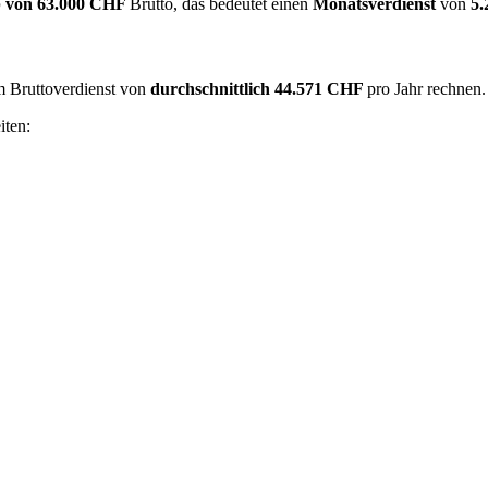
 von
63.000 CHF
Brutto, das bedeutet einen
Monatsverdienst
von
5
em Bruttoverdienst von
durchschnittlich
44.571 CHF
pro Jahr rechnen
iten: