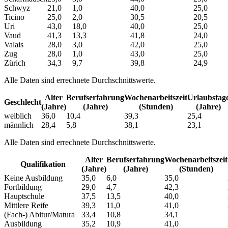
Schwyz
21,0
1,0
40,0
25,0
Ticino
25,0
2,0
30,5
20,5
Uri
43,0
18,0
40,0
25,0
Vaud
41,3
13,3
41,8
24,0
Valais
28,0
3,0
42,0
25,0
Zug
28,0
1,0
43,0
25,0
Zürich
34,3
9,7
39,8
24,9
Alle Daten sind errechnete Durchschnittswerte.
Alter
Berufs­erfahrung
Wochen­arbeitszeit
Urlaubs­tag
Geschlecht
(Jahre)
(Jahre)
(Stunden)
(Jahre)
weiblich
36,0
10,4
39,3
25,4
männlich
28,4
5,8
38,1
23,1
Alle Daten sind errechnete Durchschnittswerte.
Alter
Berufs­erfahrung
Wochen­arbeitszeit
Qualifikation
(Jahre)
(Jahre)
(Stunden)
Keine Ausbildung
35,0
6,0
35,0
Fortbildung
29,0
4,7
42,3
Hauptschule
37,5
13,5
40,0
Mittlere Reife
39,3
11,0
41,0
(Fach-) Abitur/Matura
33,4
10,8
34,1
Ausbildung
35,2
10,9
41,0