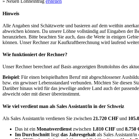
» Neuen Lohneintrag
erstellen
Hinweis
Alle Angaben sind Schätzwerte und basieren auf dem weithin anerkann
abweichen können. Da unsere Löhne vollständig auf Eingaben der Bes
heranziehen. Bitte beachten Sie auch, dass die Werte in einigen Gebi
können. Unser Rechner zur Kaufkraftberechnung wird laufend weiter op
Wie funktioniert der Rechner?
Unser Rechner berechnet auf Basis angezeigten Bruttolohns des aktu
Beispiel
: Für einen beispielhaften Beruf mit abgeschlossener Ausbil
bzw. ein gewisser Lebensstandard verbunden. Möchten Sie diesen Stan
Darüber hinaus wird für das jeweilige andere Land auch der passend
abweicht oder mit dieser übereinstimmt.
Wie viel verdient man als
Sales Assistant/in
in der Schweiz
Als Sales Assistant/in verdienen Sie zwischen
21.720 CHF
und
105.
Das ist ein
Monatsverdienst
zwischen
1.810 CHF
und
8.750
Im Durchschnitt
liegt
das Jahresgehalt
als Sales Assistant/in