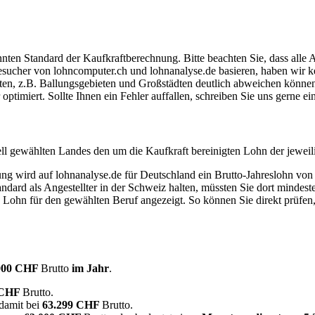
ten Standard der Kaufkraftberechnung. Bitte beachten Sie, dass alle 
ucher von lohncomputer.ch und lohnanalyse.de basieren, haben wir kei
eten, z.B. Ballungsgebieten und Großstädten deutlich abweichen können
timiert. Sollte Ihnen ein Fehler auffallen, schreiben Sie uns gerne e
ell gewählten Landes den um die Kaufkraft bereinigten Lohn der jeweil
dung wird auf lohnanalyse.de für Deutschland ein Brutto-Jahreslohn vo
dard als Angestellter in der Schweiz halten, müssten Sie dort mindes
e Lohn für den gewählten Beruf angezeigt. So können Sie direkt prüfen
000 CHF
Brutto
im Jahr
.
 CHF
Brutto.
 damit bei
63.299 CHF
Brutto.