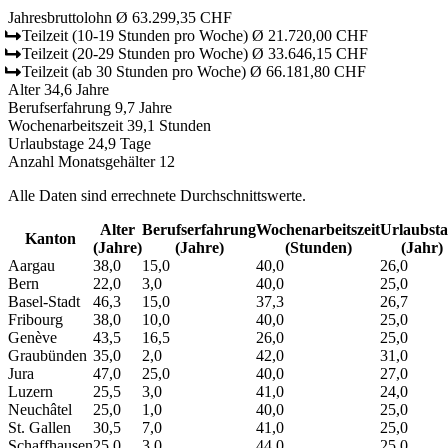
Jahresbruttolohn
Ø 63.299,35 CHF
Teilzeit
(10-19 Stunden pro Woche)
Ø 21.720,00 CHF
Teilzeit
(20-29 Stunden pro Woche)
Ø 33.646,15 CHF
Teilzeit
(ab 30 Stunden pro Woche)
Ø 66.181,80 CHF
Alter
34,6 Jahre
Berufserfahrung
9,7 Jahre
Wochenarbeitszeit
39,1 Stunden
Urlaubstage
24,9 Tage
Anzahl Monatsgehälter
12
Alle Daten sind errechnete Durchschnittswerte.
Alter
Berufs­erfahrung
Wochen­arbeitszeit
Urlaubs­t
Kanton
(Jahre)
(Jahre)
(Stunden)
(Jahr)
Aargau
38,0
15,0
40,0
26,0
Bern
22,0
3,0
40,0
25,0
Basel-Stadt
46,3
15,0
37,3
26,7
Fribourg
38,0
10,0
40,0
25,0
Genève
43,5
16,5
26,0
25,0
Graubünden
35,0
2,0
42,0
31,0
Jura
47,0
25,0
40,0
27,0
Luzern
25,5
3,0
41,0
24,0
Neuchâtel
25,0
1,0
40,0
25,0
St. Gallen
30,5
7,0
41,0
25,0
Schaffhausen
25,0
3,0
44,0
25,0