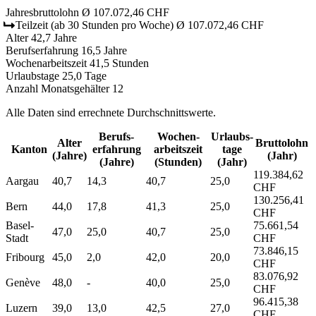
Jahresbruttolohn
Ø 107.072,46 CHF
Teilzeit
(ab 30 Stunden pro Woche)
Ø 107.072,46 CHF
Alter
42,7 Jahre
Berufserfahrung
16,5 Jahre
Wochenarbeitszeit
41,5 Stunden
Urlaubstage
25,0 Tage
Anzahl Monatsgehälter
12
Alle Daten sind errechnete Durchschnittswerte.
Berufs­
Wochen­
Urlaubs­
Alter
Bruttolohn
Kanton
erfahrung
arbeitszeit
tage
(Jahre)
(Jahr)
(Jahre)
(Stunden)
(Jahr)
119.384,62
Aargau
40,7
14,3
40,7
25,0
CHF
130.256,41
Bern
44,0
17,8
41,3
25,0
CHF
Basel-
75.661,54
47,0
25,0
40,7
25,0
Stadt
CHF
73.846,15
Fribourg
45,0
2,0
42,0
20,0
CHF
83.076,92
Genève
48,0
-
40,0
25,0
CHF
96.415,38
Luzern
39,0
13,0
42,5
27,0
CHF