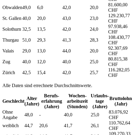
81.600,00
Obwalden
49,0
6,0
42,0
20,0
CHF
129.230,77
St. Gallen
40,0
20,0
43,0
23,0
CHF
97.938,46
Solothurn
32,5
13,5
42,0
24,0
CHF
108.430,77
Thurgau
51,0
29,3
41,3
28,3
CHF
92.307,69
Valais
29,0
13,0
44,0
20,0
CHF
80.815,38
Zug
40,0
12,0
40,0
25,0
CHF
116.282,05
Zürich
42,5
15,4
42,0
25,7
CHF
Alle Daten sind errechnete Durchschnittswerte.
Berufs­
Wochen­
Urlaubs­
Alter
Bruttolohn
Geschlecht
erfahrung
arbeitszeit
tage
(Jahre)
(Jahr)
(Jahre)
(Stunden)
(Jahre)
Ohne
83.076,92
48,0
-
40,0
25,0
Angabe
CHF
110.762,64
weiblich
44,7
20,6
41,7
26,1
CHF
109.270,33