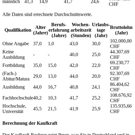
männlich
41,3
14,9
41,7
24,6
CHF
Alle Daten sind errechnete Durchschnittswerte.
Berufs­
Wochen­
Urlaubs­
Alter
Bruttolohn
Qualifikation
erfahrung
arbeitszeit
tage
(Jahre)
(Jahr)
(Jahre)
(Stunden)
(Jahr)
102.000,00
Ohne Angabe
37,0
1,0
43,0
30,0
CHF
Keine
44.307,69
-
-
40,0
25,0
Ausbildung
CHF
69.230,77
Fortbildung
35,0
15,0
42,0
22,0
CHF
(Fach-)
92.307,69
29,0
13,0
44,0
20,0
Abitur/Matura
CHF
86.404,62
Ausbildung
44,0
16,7
40,8
24,1
CHF
108.676,92
Fachhochschule
40,2
10,3
41,7
25,2
CHF
Hochschule,
135.935,66
45,5
21,5
41,9
25,9
Universität
CHF
Berechnung der Kaufkraft
Der Kaufkraft-Rechner zeigt Ihnen, was Sie in Deutschland und in