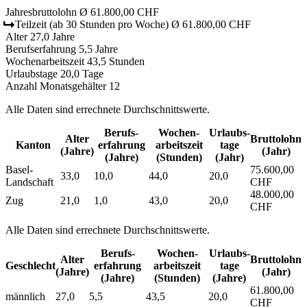
Jahresbruttolohn
Ø 61.800,00 CHF
Teilzeit
(ab 30 Stunden pro Woche)
Ø 61.800,00 CHF
Alter
27,0 Jahre
Berufserfahrung
5,5 Jahre
Wochenarbeitszeit
43,5 Stunden
Urlaubstage
20,0 Tage
Anzahl Monatsgehälter
12
Alle Daten sind errechnete Durchschnittswerte.
Berufs­
Wochen­
Urlaubs­
Alter
Bruttolohn
Kanton
erfahrung
arbeitszeit
tage
(Jahre)
(Jahr)
(Jahre)
(Stunden)
(Jahr)
Basel-
75.600,00
33,0
10,0
44,0
20,0
Landschaft
CHF
48.000,00
Zug
21,0
1,0
43,0
20,0
CHF
Alle Daten sind errechnete Durchschnittswerte.
Berufs­
Wochen­
Urlaubs­
Alter
Bruttolohn
Geschlecht
erfahrung
arbeitszeit
tage
(Jahre)
(Jahr)
(Jahre)
(Stunden)
(Jahre)
61.800,00
männlich
27,0
5,5
43,5
20,0
CHF