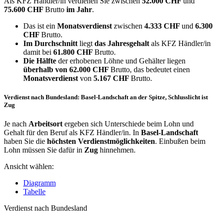
Als KFZ Händler/in verdienen Sie zwischen
52.000 CHF
und
75.600 CHF
Brutto
im Jahr
.
Das ist ein
Monatsverdienst
zwischen
4.333 CHF
und
6.300
CHF
Brutto.
Im Durchschnitt
liegt
das Jahresgehalt
als KFZ Händler/in
damit bei
61.800 CHF
Brutto.
Die Hälfte
der erhobenen Löhne und Gehälter liegen
überhalb von
62.000 CHF
Brutto, das bedeutet einen
Monatsverdienst
von
5.167 CHF
Brutto.
Verdienst nach Bundesland: Basel-Landschaft an der Spitze, Schlusslicht ist
Zug
Je nach
Arbeitsort
ergeben sich Unterschiede beim Lohn und
Gehalt für den Beruf als KFZ Händler/in. In
Basel-Landschaft
haben Sie die
höchsten Verdienstmöglichkeiten
. Einbußen beim
Lohn müssen Sie dafür in
Zug
hinnehmen.
Ansicht wählen:
Diagramm
Tabelle
Verdienst nach Bundesland