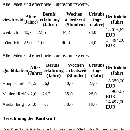
Alle Daten sind errechnete Durchschnittswerte.
Berufs­
Wochen­
Urlaubs­
Alter
Bruttolohn
Geschlecht
erfahrung
arbeitszeit
tage
(Jahre)
(Jahr)
(Jahre)
(Stunden)
(Jahre)
18.016,67
weiblich
40,7
22,5
34,2
24,0
EUR
14.494,00
männlich
23,0
1,0
40,0
24,0
EUR
Alle Daten sind errechnete Durchschnittswerte.
Berufs­
Wochen­
Urlaubs­
Alter
Bruttolohn
Qualifikation
erfahrung
arbeitszeit
tage
(Jahre)
(Jahr)
(Jahre)
(Stunden)
(Jahr)
18.350,00
Hauptschule
42,5
26,0
40,0
27,0
EUR
18.966,67
Mittlere Reife
42,0
24,3
35,0
26,0
EUR
14.497,00
Ausbildung
28,0
5,5
30,0
18,0
EUR
Berechnung der Kaufkraft
Der Kaufkraft-Rechner zeigt Ihnen, was Sie in der Schweiz und in