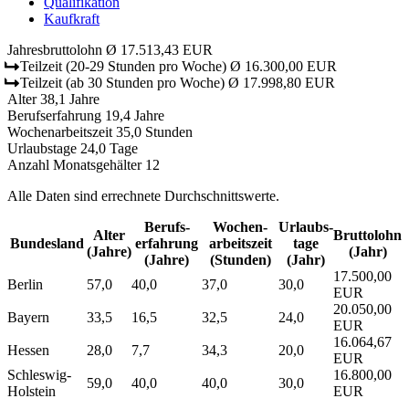
Qualifikation
Kaufkraft
Jahresbruttolohn
Ø 17.513,43 EUR
Teilzeit
(20-29 Stunden pro Woche)
Ø 16.300,00 EUR
Teilzeit
(ab 30 Stunden pro Woche)
Ø 17.998,80 EUR
Alter
38,1 Jahre
Berufserfahrung
19,4 Jahre
Wochenarbeitszeit
35,0 Stunden
Urlaubstage
24,0 Tage
Anzahl Monatsgehälter
12
Alle Daten sind errechnete Durchschnittswerte.
Berufs­
Wochen­
Urlaubs­
Alter
Bruttolohn
Bundesland
erfahrung
arbeitszeit
tage
(Jahre)
(Jahr)
(Jahre)
(Stunden)
(Jahr)
17.500,00
Berlin
57,0
40,0
37,0
30,0
EUR
20.050,00
Bayern
33,5
16,5
32,5
24,0
EUR
16.064,67
Hessen
28,0
7,7
34,3
20,0
EUR
Schleswig-
16.800,00
59,0
40,0
40,0
30,0
Holstein
EUR