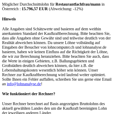
Möglicher Durchschnittslohn für
Restaurantfachfrau/mann
in
Österreich :
15.796,57 EUR
(Abweichung:
-12%
)
Hinweis
Alle Angaben sind Schätzwerte und basieren auf dem weithin
anerkannten Standard der Kaufkraftberechnung. Bitte beachten Sie,
dass alle Angaben ohne Gewähr sind und teilweise deutlich von der
Realität abweichen können. Da unsere Löhne vollständig auf
Eingaben der Besucher von lohncomputer.ch und lohnanalyse.de
basieren, haben wir keinen Einfluss auf die Richtigkeit der Löhne,
die wir zur Berechnung heranziehen. Bitte beachten Sie auch, dass
die Werte in einigen Gebieten, z.B. Ballungsgebieten und
Großstädten deutlich abweichen können, da hier z.B. die
Lebenshaltungskosten wesentlich höher sein können. Unser
Rechner zur Kaufkraftberechnung wird laufend weiter optimiert.
Sollte Ihnen ein Fehler auffallen, schreiben Sie uns gerne eine Email
an
info@lohnanalyse.de
!
Wie funktioniert der Rechner?
Unser Rechner berechnet auf Basis angezeigten Bruttolohns des
aktuell gewählten Landes den um die Kaufkraft bereinigten Lohn
der jeweiligen anderen Länder.