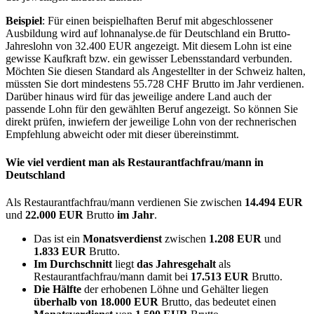
Beispiel
: Für einen beispielhaften Beruf mit abgeschlossener
Ausbildung wird auf lohnanalyse.de für Deutschland ein Brutto-
Jahreslohn von 32.400 EUR angezeigt. Mit diesem Lohn ist eine
gewisse Kaufkraft bzw. ein gewisser Lebensstandard verbunden.
Möchten Sie diesen Standard als Angestellter in der Schweiz halten,
müssten Sie dort mindestens 55.728 CHF Brutto im Jahr verdienen.
Darüber hinaus wird für das jeweilige andere Land auch der
passende Lohn für den gewählten Beruf angezeigt. So können Sie
direkt prüfen, inwiefern der jeweilige Lohn von der rechnerischen
Empfehlung abweicht oder mit dieser übereinstimmt.
Wie viel verdient man als
Restaurantfachfrau/mann
in
Deutschland
Als Restaurantfachfrau/mann verdienen Sie zwischen
14.494 EUR
und
22.000 EUR
Brutto
im Jahr
.
Das ist ein
Monatsverdienst
zwischen
1.208 EUR
und
1.833 EUR
Brutto.
Im Durchschnitt
liegt
das Jahresgehalt
als
Restaurantfachfrau/mann damit bei
17.513 EUR
Brutto.
Die Hälfte
der erhobenen Löhne und Gehälter liegen
überhalb von
18.000 EUR
Brutto, das bedeutet einen