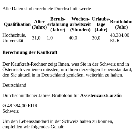
Alle Daten sind errechnete Durchschnittswerte.
Berufs­
Wochen­
Urlaubs­
Alter
Bruttolohn
Qualifikation
erfahrung
arbeitszeit
tage
(Jahre)
(Jahr)
(Jahre)
(Stunden)
(Jahr)
Hochschule,
48.384,00
31,0
1,0
40,0
30,0
Universität
EUR
Berechnung der Kaufkraft
Der Kaufkraft-Rechner zeigt Ihnen, was Sie in der Schweiz und in
Österreich verdienen müssten, um Ihren derzeitigen Lebensstandard,
den Sie aktuell in in Deutschland genießen, weiterhin zu halten.
Deutschland
Durchschnittlicher Jahres-Bruttolohn fur
Assistenzarzt/-ärztin
Ø 48.384,00 EUR
Schweiz
Um den Lebensstandard in der Schweiz halten zu können,
empfehlen wir folgendes Gehalt: