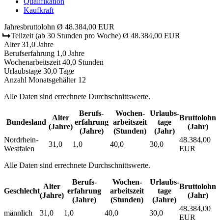
Qualifikation
Kaufkraft
Jahresbruttolohn
Ø 48.384,00 EUR
Teilzeit
(ab 30 Stunden pro Woche)
Ø 48.384,00 EUR
Alter
31,0 Jahre
Berufserfahrung
1,0 Jahre
Wochenarbeitszeit
40,0 Stunden
Urlaubstage
30,0 Tage
Anzahl Monatsgehälter
12
Alle Daten sind errechnete Durchschnittswerte.
Berufs­
Wochen­
Urlaubs­
Alter
Bruttolohn
Bundesland
erfahrung
arbeitszeit
tage
(Jahre)
(Jahr)
(Jahre)
(Stunden)
(Jahr)
Nordrhein-
48.384,00
31,0
1,0
40,0
30,0
Westfalen
EUR
Alle Daten sind errechnete Durchschnittswerte.
Berufs­
Wochen­
Urlaubs­
Alter
Bruttolohn
Geschlecht
erfahrung
arbeitszeit
tage
(Jahre)
(Jahr)
(Jahre)
(Stunden)
(Jahre)
48.384,00
männlich
31,0
1,0
40,0
30,0
EUR