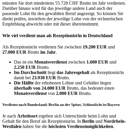
müssten Sie dort mindestens 55.728 CHF Brutto im Jahr verdienen.
Darüber hinaus wird für das jeweilige andere Land auch der
passende Lohn für den gewählten Beruf angezeigt. So können Sie
direkt prüfen, inwiefern der jeweilige Lohn von der rechnerischen
Empfehlung abweicht oder mit dieser übereinstimmt.
Wie viel verdient man als
Rezeptionist/in
in Deutschland
Als Rezeptionist/in verdienen Sie zwischen
19.200 EUR
und
27.000 EUR
Brutto
im Jahr
.
Das ist ein
Monatsverdienst
zwischen
1.600 EUR
und
2.250 EUR
Brutto.
Im Durchschnitt
liegt
das Jahresgehalt
als Rezeptionist/in
damit bei
23.938 EUR
Brutto.
Die Hälfte
der erhobenen Löhne und Gehälter liegen
überhalb von
24.000 EUR
Brutto, das bedeutet einen
Monatsverdienst
von
2.000 EUR
Brutto.
Verdienst nach Bundesland: Berlin an der Spitze, Schlusslicht ist Bayern
Je nach
Arbeitsort
ergeben sich Unterschiede beim Lohn und
Gehalt für den Beruf als Rezeptionist/in. In
Berlin
und
Nordrhein-
Westfalen
haben Sie die
höchsten Verdienstmöglichkeiten
.