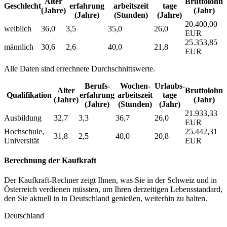
Alter
Bruttolohn
Geschlecht
erfahrung
arbeitszeit
tage
(Jahre)
(Jahr)
(Jahre)
(Stunden)
(Jahre)
20.400,00
weiblich
36,0
3,5
35,0
26,0
EUR
25.353,85
männlich
30,6
2,6
40,0
21,8
EUR
Alle Daten sind errechnete Durchschnittswerte.
Berufs­
Wochen­
Urlaubs­
Alter
Bruttolohn
Qualifikation
erfahrung
arbeitszeit
tage
(Jahre)
(Jahr)
(Jahre)
(Stunden)
(Jahr)
21.933,33
Ausbildung
32,7
3,3
36,7
26,0
EUR
Hochschule,
25.442,31
31,8
2,5
40,0
20,8
Universität
EUR
Berechnung der Kaufkraft
Der Kaufkraft-Rechner zeigt Ihnen, was Sie in der Schweiz und in
Österreich verdienen müssten, um Ihren derzeitigen Lebensstandard,
den Sie aktuell in in Deutschland genießen, weiterhin zu halten.
Deutschland