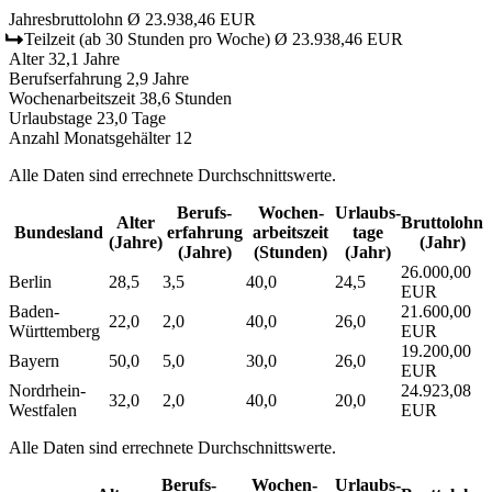
Jahresbruttolohn
Ø 23.938,46 EUR
Teilzeit
(ab 30 Stunden pro Woche)
Ø 23.938,46 EUR
Alter
32,1 Jahre
Berufserfahrung
2,9 Jahre
Wochenarbeitszeit
38,6 Stunden
Urlaubstage
23,0 Tage
Anzahl Monatsgehälter
12
Alle Daten sind errechnete Durchschnittswerte.
Berufs­
Wochen­
Urlaubs­
Alter
Bruttolohn
Bundesland
erfahrung
arbeitszeit
tage
(Jahre)
(Jahr)
(Jahre)
(Stunden)
(Jahr)
26.000,00
Berlin
28,5
3,5
40,0
24,5
EUR
Baden-
21.600,00
22,0
2,0
40,0
26,0
Württemberg
EUR
19.200,00
Bayern
50,0
5,0
30,0
26,0
EUR
Nordrhein-
24.923,08
32,0
2,0
40,0
20,0
Westfalen
EUR
Alle Daten sind errechnete Durchschnittswerte.
Berufs­
Wochen­
Urlaubs­