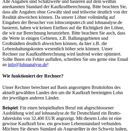
Alle Angaben sind Schätzwerte und basieren auf dem weithin
anerkannten Standard der Kaufkraftberechnung. Bitte beachten Sie,
dass alle Angaben ohne Gewähr sind und teilweise deutlich von der
Realität abweichen können. Da unsere Löhne vollständig auf
Eingaben der Besucher von lohncomputer.ch und lohnanalyse.de
basieren, haben wir keinen Einfluss auf die Richtigkeit der Löhne,
die wir zur Berechnung heranziehen. Bitte beachten Sie auch, dass
die Werte in einigen Gebieten, z.B. Ballungsgebieten und
Großstädten deutlich abweichen können, da hier z.B. die
Lebenshaltungskosten wesentlich höher sein können. Unser
Rechner zur Kaufkraftberechnung wird laufend weiter optimiert.
Sollte Ihnen ein Fehler auffallen, schreiben Sie uns gerne eine Email
an
info@lohnanalyse.de
!
Wie funktioniert der Rechner?
Unser Rechner berechnet auf Basis angezeigten Bruttolohns des
aktuell gewählten Landes den um die Kaufkraft bereinigten Lohn
der jeweiligen anderen Länder.
Beispiel
: Für einen beispielhaften Beruf mit abgeschlossener
Ausbildung wird auf lohnanalyse.de für Deutschland ein Brutto-
Jahreslohn von 32.400 EUR angezeigt. Mit diesem Lohn ist eine
gewisse Kaufkraft bzw. ein gewisser Lebensstandard verbunden.
Möchten Sie diesen Standard als Angestellter in der Schweiz halten,