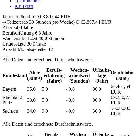
Qualifikation
Kaufkraft
Jahresbruttolohn
Ø 63.897,44 EUR
Teilzeit
(ab 30 Stunden pro Woche)
Ø 63.897,44 EUR
Alter
34,0 Jahre
Berufserfahrung
6,3 Jahre
Wochenarbeitszeit
40,0 Stunden
Urlaubstage
30,0 Tage
Anzahl Monatsgehälter
12
Alle Daten sind errechnete Durchschnittswerte.
Berufs­
Wochen­
Urlaubs­
Alter
Bruttolohn
Bundesland
erfahrung
arbeitszeit
tage
(Jahre)
(Jahr)
(Jahre)
(Stunden)
(Jahr)
66.461,54
Bayern
35,0
5,0
40,0
30,0
EUR
Rheinland-
69.230,77
33,0
5,0
40,0
30,0
Pfalz
EUR
56.000,00
Sachsen
34,0
9,0
40,0
30,0
EUR
Alle Daten sind errechnete Durchschnittswerte.
Berufs­
Wochen­
Urlaubs­