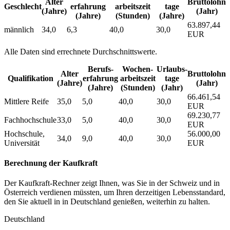
Alter
Bruttolohn
Geschlecht
erfahrung
arbeitszeit
tage
(Jahre)
(Jahr)
(Jahre)
(Stunden)
(Jahre)
63.897,44
männlich
34,0
6,3
40,0
30,0
EUR
Alle Daten sind errechnete Durchschnittswerte.
Berufs­
Wochen­
Urlaubs­
Alter
Bruttolohn
Qualifikation
erfahrung
arbeitszeit
tage
(Jahre)
(Jahr)
(Jahre)
(Stunden)
(Jahr)
66.461,54
Mittlere Reife
35,0
5,0
40,0
30,0
EUR
69.230,77
Fachhochschule
33,0
5,0
40,0
30,0
EUR
Hochschule,
56.000,00
34,0
9,0
40,0
30,0
Universität
EUR
Berechnung der Kaufkraft
Der Kaufkraft-Rechner zeigt Ihnen, was Sie in der Schweiz und in
Österreich verdienen müssten, um Ihren derzeitigen Lebensstandard,
den Sie aktuell in in Deutschland genießen, weiterhin zu halten.
Deutschland