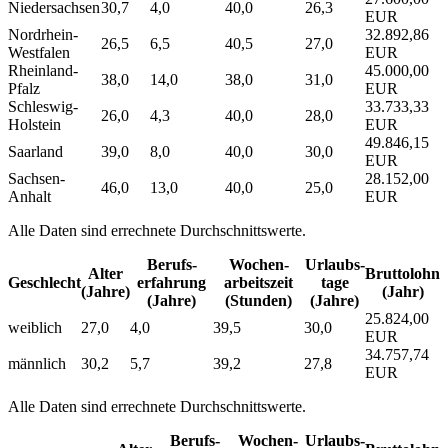
Niedersachsen
30,7
4,0
40,0
26,3
EUR
Nordrhein-
32.892,86
26,5
6,5
40,5
27,0
Westfalen
EUR
Rheinland-
45.000,00
38,0
14,0
38,0
31,0
Pfalz
EUR
Schleswig-
33.733,33
26,0
4,3
40,0
28,0
Holstein
EUR
49.846,15
Saarland
39,0
8,0
40,0
30,0
EUR
Sachsen-
28.152,00
46,0
13,0
40,0
25,0
Anhalt
EUR
Alle Daten sind errechnete Durchschnittswerte.
Berufs­
Wochen­
Urlaubs­
Alter
Bruttolohn
Geschlecht
erfahrung
arbeitszeit
tage
(Jahre)
(Jahr)
(Jahre)
(Stunden)
(Jahre)
25.824,00
weiblich
27,0
4,0
39,5
30,0
EUR
34.757,74
männlich
30,2
5,7
39,2
27,8
EUR
Alle Daten sind errechnete Durchschnittswerte.
Berufs­
Wochen­
Urlaubs­