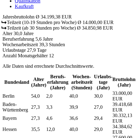
Qualifikation
Kaufkraft
Jahresbruttolohn
Ø 34.199,38 EUR
Teilzeit
(10-19 Stunden pro Woche)
Ø 14.000,00 EUR
Teilzeit
(ab 30 Stunden pro Woche)
Ø 34.850,98 EUR
Alter
30,0 Jahre
Berufserfahrung
5,6 Jahre
Wochenarbeitszeit
39,3 Stunden
Urlaubstage
27,9 Tage
Anzahl Monatsgehälter
12
Alle Daten sind errechnete Durchschnittswerte.
Berufs­
Wochen­
Urlaubs­
Alter
Bruttolohn
Bundesland
erfahrung
arbeitszeit
tage
(Jahre)
(Jahr)
(Jahre)
(Stunden)
(Jahr)
33.000,00
Berlin
54,0
2,0
40,0
30,0
EUR
Baden-
39.418,68
27,3
3,3
39,9
27,0
Württemberg
EUR
30.332,13
Bayern
27,3
4,6
36,6
29,4
EUR
34.384,62
Hessen
35,5
12,0
40,0
29,0
EUR
27.600,00