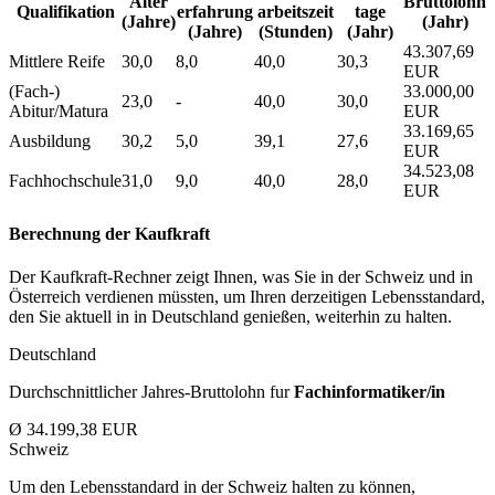
Alter
Bruttolohn
Qualifikation
erfahrung
arbeitszeit
tage
(Jahre)
(Jahr)
(Jahre)
(Stunden)
(Jahr)
43.307,69
Mittlere Reife
30,0
8,0
40,0
30,3
EUR
(Fach-)
33.000,00
23,0
-
40,0
30,0
Abitur/Matura
EUR
33.169,65
Ausbildung
30,2
5,0
39,1
27,6
EUR
34.523,08
Fachhochschule
31,0
9,0
40,0
28,0
EUR
Berechnung der Kaufkraft
Der Kaufkraft-Rechner zeigt Ihnen, was Sie in der Schweiz und in
Österreich verdienen müssten, um Ihren derzeitigen Lebensstandard,
den Sie aktuell in in Deutschland genießen, weiterhin zu halten.
Deutschland
Durchschnittlicher Jahres-Bruttolohn fur
Fachinformatiker/in
Ø 34.199,38 EUR
Schweiz
Um den Lebensstandard in der Schweiz halten zu können,