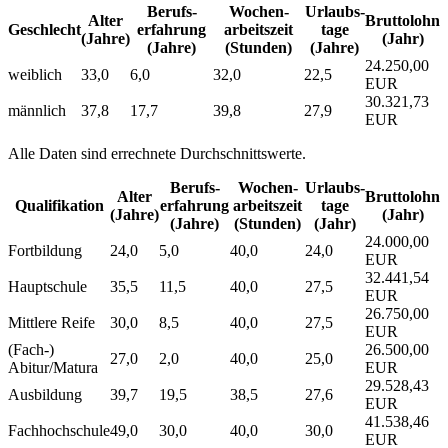
Berufs­
Wochen­
Urlaubs­
Alter
Bruttolohn
Geschlecht
erfahrung
arbeitszeit
tage
(Jahre)
(Jahr)
(Jahre)
(Stunden)
(Jahre)
24.250,00
weiblich
33,0
6,0
32,0
22,5
EUR
30.321,73
männlich
37,8
17,7
39,8
27,9
EUR
Alle Daten sind errechnete Durchschnittswerte.
Berufs­
Wochen­
Urlaubs­
Alter
Bruttolohn
Qualifikation
erfahrung
arbeitszeit
tage
(Jahre)
(Jahr)
(Jahre)
(Stunden)
(Jahr)
24.000,00
Fortbildung
24,0
5,0
40,0
24,0
EUR
32.441,54
Hauptschule
35,5
11,5
40,0
27,5
EUR
26.750,00
Mittlere Reife
30,0
8,5
40,0
27,5
EUR
(Fach-)
26.500,00
27,0
2,0
40,0
25,0
Abitur/Matura
EUR
29.528,43
Ausbildung
39,7
19,5
38,5
27,6
EUR
41.538,46
Fachhochschule
49,0
30,0
40,0
30,0
EUR