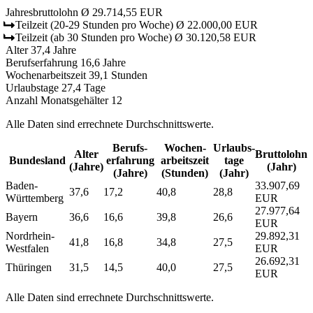
Jahresbruttolohn
Ø 29.714,55 EUR
Teilzeit
(20-29 Stunden pro Woche)
Ø 22.000,00 EUR
Teilzeit
(ab 30 Stunden pro Woche)
Ø 30.120,58 EUR
Alter
37,4 Jahre
Berufserfahrung
16,6 Jahre
Wochenarbeitszeit
39,1 Stunden
Urlaubstage
27,4 Tage
Anzahl Monatsgehälter
12
Alle Daten sind errechnete Durchschnittswerte.
Berufs­
Wochen­
Urlaubs­
Alter
Bruttolohn
Bundesland
erfahrung
arbeitszeit
tage
(Jahre)
(Jahr)
(Jahre)
(Stunden)
(Jahr)
Baden-
33.907,69
37,6
17,2
40,8
28,8
Württemberg
EUR
27.977,64
Bayern
36,6
16,6
39,8
26,6
EUR
Nordrhein-
29.892,31
41,8
16,8
34,8
27,5
Westfalen
EUR
26.692,31
Thüringen
31,5
14,5
40,0
27,5
EUR
Alle Daten sind errechnete Durchschnittswerte.