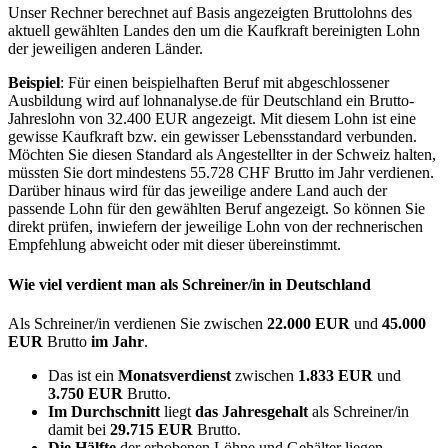
Unser Rechner berechnet auf Basis angezeigten Bruttolohns des
aktuell gewählten Landes den um die Kaufkraft bereinigten Lohn
der jeweiligen anderen Länder.
Beispiel
: Für einen beispielhaften Beruf mit abgeschlossener
Ausbildung wird auf lohnanalyse.de für Deutschland ein Brutto-
Jahreslohn von 32.400 EUR angezeigt. Mit diesem Lohn ist eine
gewisse Kaufkraft bzw. ein gewisser Lebensstandard verbunden.
Möchten Sie diesen Standard als Angestellter in der Schweiz halten,
müssten Sie dort mindestens 55.728 CHF Brutto im Jahr verdienen.
Darüber hinaus wird für das jeweilige andere Land auch der
passende Lohn für den gewählten Beruf angezeigt. So können Sie
direkt prüfen, inwiefern der jeweilige Lohn von der rechnerischen
Empfehlung abweicht oder mit dieser übereinstimmt.
Wie viel verdient man als
Schreiner/in
in Deutschland
Als Schreiner/in verdienen Sie zwischen
22.000 EUR
und
45.000
EUR
Brutto
im Jahr
.
Das ist ein
Monatsverdienst
zwischen
1.833 EUR
und
3.750 EUR
Brutto.
Im Durchschnitt
liegt
das Jahresgehalt
als Schreiner/in
damit bei
29.715 EUR
Brutto.
Die Hälfte
der erhobenen Löhne und Gehälter liegen