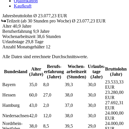
Qualifikation
Kaufkraft
Jahresbruttolohn
Ø 23.077,23 EUR
Teilzeit
(ab 30 Stunden pro Woche)
Ø 23.077,23 EUR
Alter
40,9 Jahre
Berufserfahrung
9,9 Jahre
Wochenarbeitszeit
38,6 Stunden
Urlaubstage
29,8 Tage
Anzahl Monatsgehälter
12
Alle Daten sind errechnete Durchschnittswerte.
Berufs­
Wochen­
Urlaubs­
Alter
Bruttolohn
Bundesland
erfahrung
arbeitszeit
tage
(Jahre)
(Jahr)
(Jahre)
(Stunden)
(Jahr)
23.533,33
Bayern
35,0
8,0
39,3
30,0
EUR
23.280,00
Hessen
60,0
27,0
38,0
30,0
EUR
27.692,31
Hamburg
43,0
2,0
37,0
30,0
EUR
24.000,00
Niedersachsen
42,0
12,0
38,0
30,0
EUR
Nordrhein-
24.000,00
38,0
8,5
39,5
29,0
Westfalen
EUR