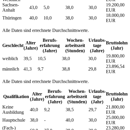
Sachsen-
19.200,00
43,0
5,0
38,0
30,0
Anhalt
EUR
18.000,00
Thüringen
40,0
10,0
38,0
30,0
EUR
Alle Daten sind errechnete Durchschnittswerte.
Berufs­
Wochen­
Urlaubs­
Alter
Bruttolohn
Geschlecht
erfahrung
arbeitszeit
tage
(Jahre)
(Jahr)
(Jahre)
(Stunden)
(Jahre)
19.800,00
weiblich
39,5
10,5
38,0
30,0
EUR
23.896,54
männlich
41,3
9,7
38,8
29,8
EUR
Alle Daten sind errechnete Durchschnittswerte.
Berufs­
Wochen­
Urlaubs­
Alter
Bruttolohn
Qualifikation
erfahrung
arbeitszeit
tage
(Jahre)
(Jahr)
(Jahre)
(Stunden)
(Jahr)
Keine
21.800,00
40,0
9,2
38,5
29,7
Ausbildung
EUR
25.000,00
Hauptschule
38,0
-
40,0
30,0
EUR
(Fach-)
23.280,00