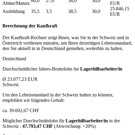
60,0
27,0
38,0
30,0
Abitur/Matura
EUR
25.846,15
Ausbildung
35,5
3,5
38,5
30,0
EUR
Berechnung der Kaufkraft
Der Kaufkraft-Rechner zeigt Ihnen, was Sie in der Schweiz und in
Österreich verdienen müssten, um Ihren derzeitigen Lebensstandard,
den Sie aktuell in in Deutschland genießen, weiterhin zu halten.
Deutschland
Durchschnittlicher Jahres-Bruttolohn fur
Lagerhilfsarbeiter/in
Ø 23.077,23 EUR
Schweiz
Um den Lebensstandard in der Schweiz halten zu können,
empfehlen wir folgendes Gehalt:
ca. 39.692,67 CHF
Möglicher Durchschnittslohn für
Lagerhilfsarbeiter/in
in der
Schweiz :
47.793,47 CHF
(Abweichung:
+20%
)