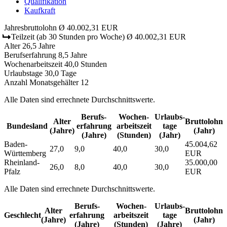
Qualifikation
Kaufkraft
Jahresbruttolohn
Ø 40.002,31 EUR
Teilzeit
(ab 30 Stunden pro Woche)
Ø 40.002,31 EUR
Alter
26,5 Jahre
Berufserfahrung
8,5 Jahre
Wochenarbeitszeit
40,0 Stunden
Urlaubstage
30,0 Tage
Anzahl Monatsgehälter
12
Alle Daten sind errechnete Durchschnittswerte.
Berufs­
Wochen­
Urlaubs­
Alter
Bruttolohn
Bundesland
erfahrung
arbeitszeit
tage
(Jahre)
(Jahr)
(Jahre)
(Stunden)
(Jahr)
Baden-
45.004,62
27,0
9,0
40,0
30,0
Württemberg
EUR
Rheinland-
35.000,00
26,0
8,0
40,0
30,0
Pfalz
EUR
Alle Daten sind errechnete Durchschnittswerte.
Berufs­
Wochen­
Urlaubs­
Alter
Bruttolohn
Geschlecht
erfahrung
arbeitszeit
tage
(Jahre)
(Jahr)
(Jahre)
(Stunden)
(Jahre)