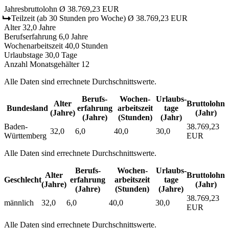
Jahresbruttolohn
Ø 38.769,23 EUR
Teilzeit
(ab 30 Stunden pro Woche)
Ø 38.769,23 EUR
Alter
32,0 Jahre
Berufserfahrung
6,0 Jahre
Wochenarbeitszeit
40,0 Stunden
Urlaubstage
30,0 Tage
Anzahl Monatsgehälter
12
Alle Daten sind errechnete Durchschnittswerte.
Berufs­
Wochen­
Urlaubs­
Alter
Bruttolohn
Bundesland
erfahrung
arbeitszeit
tage
(Jahre)
(Jahr)
(Jahre)
(Stunden)
(Jahr)
Baden-
38.769,23
32,0
6,0
40,0
30,0
Württemberg
EUR
Alle Daten sind errechnete Durchschnittswerte.
Berufs­
Wochen­
Urlaubs­
Alter
Bruttolohn
Geschlecht
erfahrung
arbeitszeit
tage
(Jahre)
(Jahr)
(Jahre)
(Stunden)
(Jahre)
38.769,23
männlich
32,0
6,0
40,0
30,0
EUR
Alle Daten sind errechnete Durchschnittswerte.