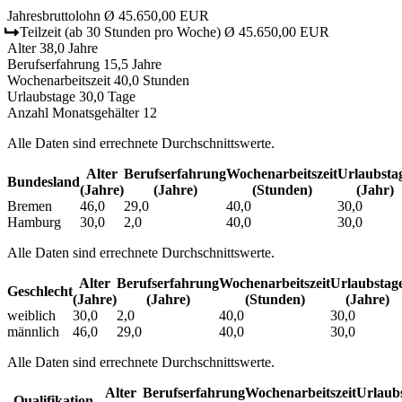
Jahresbruttolohn
Ø 45.650,00 EUR
Teilzeit
(ab 30 Stunden pro Woche)
Ø 45.650,00 EUR
Alter
38,0 Jahre
Berufserfahrung
15,5 Jahre
Wochenarbeitszeit
40,0 Stunden
Urlaubstage
30,0 Tage
Anzahl Monatsgehälter
12
Alle Daten sind errechnete Durchschnittswerte.
Alter
Berufs­erfahrung
Wochen­arbeitszeit
Urlaubs­ta
Bundesland
(Jahre)
(Jahre)
(Stunden)
(Jahr)
Bremen
46,0
29,0
40,0
30,0
Hamburg
30,0
2,0
40,0
30,0
Alle Daten sind errechnete Durchschnittswerte.
Alter
Berufs­erfahrung
Wochen­arbeitszeit
Urlaubs­tag
Geschlecht
(Jahre)
(Jahre)
(Stunden)
(Jahre)
weiblich
30,0
2,0
40,0
30,0
männlich
46,0
29,0
40,0
30,0
Alle Daten sind errechnete Durchschnittswerte.
Alter
Berufs­erfahrung
Wochen­arbeitszeit
Urlaubs
Qualifikation