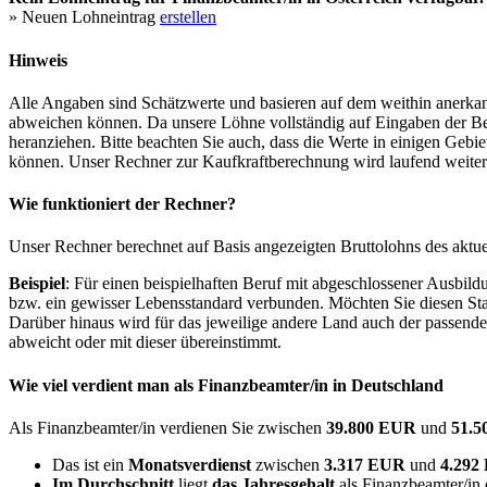
» Neuen Lohneintrag
erstellen
Hinweis
Alle Angaben sind Schätzwerte und basieren auf dem weithin anerkann
abweichen können. Da unsere Löhne vollständig auf Eingaben der Bes
heranziehen. Bitte beachten Sie auch, dass die Werte in einigen Gebi
können. Unser Rechner zur Kaufkraftberechnung wird laufend weiter op
Wie funktioniert der Rechner?
Unser Rechner berechnet auf Basis angezeigten Bruttolohns des aktu
Beispiel
: Für einen beispielhaften Beruf mit abgeschlossener Ausbil
bzw. ein gewisser Lebensstandard verbunden. Möchten Sie diesen Stan
Darüber hinaus wird für das jeweilige andere Land auch der passend
abweicht oder mit dieser übereinstimmt.
Wie viel verdient man als
Finanzbeamter/in
in Deutschland
Als Finanzbeamter/in verdienen Sie zwischen
39.800 EUR
und
51.
Das ist ein
Monatsverdienst
zwischen
3.317 EUR
und
4.29
Im Durchschnitt
liegt
das Jahresgehalt
als Finanzbeamter/in 