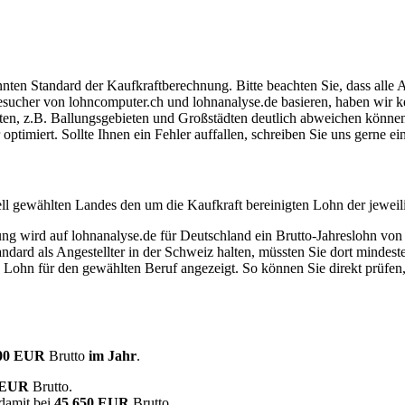
ten Standard der Kaufkraftberechnung. Bitte beachten Sie, dass alle 
ucher von lohncomputer.ch und lohnanalyse.de basieren, haben wir kei
eten, z.B. Ballungsgebieten und Großstädten deutlich abweichen können
timiert. Sollte Ihnen ein Fehler auffallen, schreiben Sie uns gerne e
ell gewählten Landes den um die Kaufkraft bereinigten Lohn der jeweil
dung wird auf lohnanalyse.de für Deutschland ein Brutto-Jahreslohn vo
dard als Angestellter in der Schweiz halten, müssten Sie dort mindes
e Lohn für den gewählten Beruf angezeigt. So können Sie direkt prüfen
500 EUR
Brutto
im Jahr
.
2 EUR
Brutto.
damit bei
45.650 EUR
Brutto.