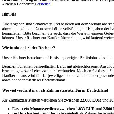
» Neuen Lohneintrag
erstellen
Hinweis
Alle Angaben sind Schätzwerte und basieren auf dem weithin anerkann
abweichen können. Da unsere Löhne vollständig auf Eingaben der Bes
heranziehen. Bitte beachten Sie auch, dass die Werte in einigen Gebi
können. Unser Rechner zur Kaufkraftberechnung wird laufend weiter op
Wie funktioniert der Rechner?
Unser Rechner berechnet auf Basis angezeigten Bruttolohns des aktu
Beispiel
: Für einen beispielhaften Beruf mit abgeschlossener Ausbil
bzw. ein gewisser Lebensstandard verbunden. Möchten Sie diesen Stan
Darüber hinaus wird für das jeweilige andere Land auch der passend
abweicht oder mit dieser übereinstimmt.
Wie viel verdient man als
Zahnarztassistent/in
in Deutschland
Als Zahnarztassistent/in verdienen Sie zwischen
22.000 EUR
und
30
Das ist ein
Monatsverdienst
zwischen
1.833 EUR
und
2.50
Im Durchschnitt
liegt
das Jahresgehalt
als Zahnarztassistent/