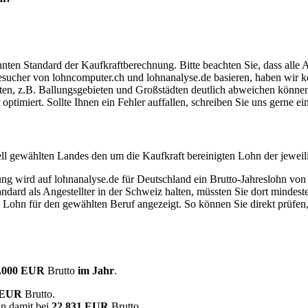
ten Standard der Kaufkraftberechnung. Bitte beachten Sie, dass alle 
ucher von lohncomputer.ch und lohnanalyse.de basieren, haben wir kei
eten, z.B. Ballungsgebieten und Großstädten deutlich abweichen können
timiert. Sollte Ihnen ein Fehler auffallen, schreiben Sie uns gerne e
ell gewählten Landes den um die Kaufkraft bereinigten Lohn der jeweil
dung wird auf lohnanalyse.de für Deutschland ein Brutto-Jahreslohn vo
dard als Angestellter in der Schweiz halten, müssten Sie dort mindes
e Lohn für den gewählten Beruf angezeigt. So können Sie direkt prüfen
.000 EUR
Brutto
im Jahr
.
0 EUR
Brutto.
in damit bei
22.831 EUR
Brutto.