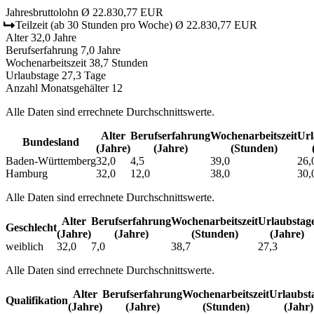
Jahresbruttolohn
Ø 22.830,77 EUR
Teilzeit
(ab 30 Stunden pro Woche)
Ø 22.830,77 EUR
Alter
32,0 Jahre
Berufserfahrung
7,0 Jahre
Wochenarbeitszeit
38,7 Stunden
Urlaubstage
27,3 Tage
Anzahl Monatsgehälter
12
Alle Daten sind errechnete Durchschnittswerte.
Alter
Berufs­erfahrung
Wochen­arbeitszeit
Url
Bundesland
(Jahre)
(Jahre)
(Stunden)
Baden-Württemberg
32,0
4,5
39,0
26,
Hamburg
32,0
12,0
38,0
30,
Alle Daten sind errechnete Durchschnittswerte.
Alter
Berufs­erfahrung
Wochen­arbeitszeit
Urlaubs­tag
Geschlecht
(Jahre)
(Jahre)
(Stunden)
(Jahre)
weiblich
32,0
7,0
38,7
27,3
Alle Daten sind errechnete Durchschnittswerte.
Alter
Berufs­erfahrung
Wochen­arbeitszeit
Urlaubs­t
Qualifikation
(Jahre)
(Jahre)
(Stunden)
(Jahr)