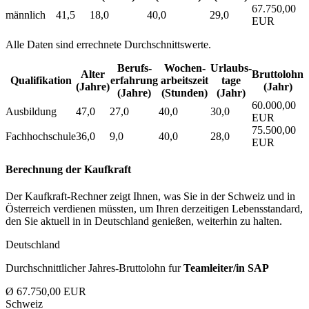
67.750,00
männlich
41,5
18,0
40,0
29,0
EUR
Alle Daten sind errechnete Durchschnittswerte.
Berufs­
Wochen­
Urlaubs­
Alter
Bruttolohn
Qualifikation
erfahrung
arbeitszeit
tage
(Jahre)
(Jahr)
(Jahre)
(Stunden)
(Jahr)
60.000,00
Ausbildung
47,0
27,0
40,0
30,0
EUR
75.500,00
Fachhochschule
36,0
9,0
40,0
28,0
EUR
Berechnung der Kaufkraft
Der Kaufkraft-Rechner zeigt Ihnen, was Sie in der Schweiz und in
Österreich verdienen müssten, um Ihren derzeitigen Lebensstandard,
den Sie aktuell in in Deutschland genießen, weiterhin zu halten.
Deutschland
Durchschnittlicher Jahres-Bruttolohn fur
Teamleiter/in SAP
Ø 67.750,00 EUR
Schweiz