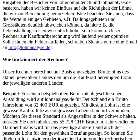
Eingaben der Besucher von lohncomputer.ch und lohnanalyse.de
basieren, haben wir keinen Einfluss auf die Richtigkeit der Löhne,
die wir zur Berechnung heranziehen. Bitte beachten Sie auch, dass
die Werte in einigen Gebieten, z.B. Ballungsgebieten und
Großstädten deutlich abweichen können, da hier z.B. die
Lebenshaltungskosten wesentlich höher sein können. Unser
Rechner zur Kaufkraftberechnung wird laufend weiter optimiert.
Sollte Ihnen ein Fehler auffallen, schreiben Sie uns gerne eine Email
an
info@lohnanalyse.de
!
Wie funktioniert der Rechner?
Unser Rechner berechnet auf Basis angezeigten Bruttolohns des
aktuell gewählten Landes den um die Kaufkraft bereinigten Lohn
der jeweiligen anderen Länder.
Beispiel
: Für einen beispielhaften Beruf mit abgeschlossener
Ausbildung wird auf lohnanalyse.de für Deutschland ein Brutto-
Jahreslohn von 32.400 EUR angezeigt. Mit diesem Lohn ist eine
gewisse Kaufkraft bzw. ein gewisser Lebensstandard verbunden.
Möchten Sie diesen Standard als Angestellter in der Schweiz halten,
müssten Sie dort mindestens 55.728 CHF Brutto im Jahr verdienen.
Darüber hinaus wird für das jeweilige andere Land auch der
passende Lohn für den gewählten Beruf angezeigt. So können Sie
direkt prüfen, inwiefern der jeweilige Lohn von der rechnerischen