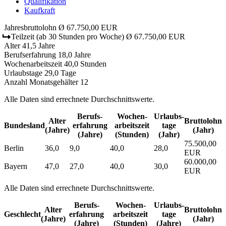
Qualifikation
Kaufkraft
Jahresbruttolohn
Ø 67.750,00 EUR
Teilzeit
(ab 30 Stunden pro Woche)
Ø 67.750,00 EUR
Alter
41,5 Jahre
Berufserfahrung
18,0 Jahre
Wochenarbeitszeit
40,0 Stunden
Urlaubstage
29,0 Tage
Anzahl Monatsgehälter
12
Alle Daten sind errechnete Durchschnittswerte.
Berufs­
Wochen­
Urlaubs­
Alter
Bruttolohn
Bundesland
erfahrung
arbeitszeit
tage
(Jahre)
(Jahr)
(Jahre)
(Stunden)
(Jahr)
75.500,00
Berlin
36,0
9,0
40,0
28,0
EUR
60.000,00
Bayern
47,0
27,0
40,0
30,0
EUR
Alle Daten sind errechnete Durchschnittswerte.
Berufs­
Wochen­
Urlaubs­
Alter
Bruttolohn
Geschlecht
erfahrung
arbeitszeit
tage
(Jahre)
(Jahr)
(Jahre)
(Stunden)
(Jahre)