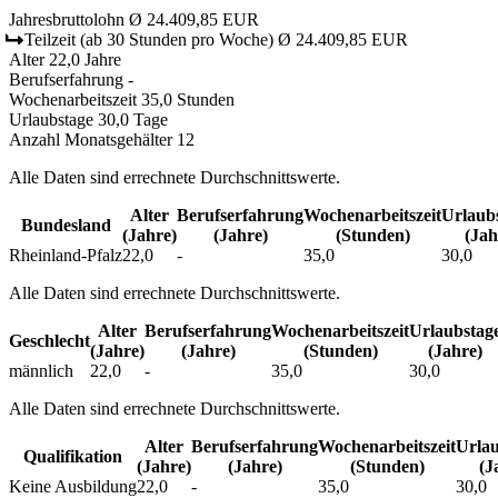
Jahresbruttolohn
Ø 24.409,85 EUR
Teilzeit
(ab 30 Stunden pro Woche)
Ø 24.409,85 EUR
Alter
22,0 Jahre
Berufserfahrung
-
Wochenarbeitszeit
35,0 Stunden
Urlaubstage
30,0 Tage
Anzahl Monatsgehälter
12
Alle Daten sind errechnete Durchschnittswerte.
Alter
Berufs­erfahrung
Wochen­arbeitszeit
Urlaubs
Bundesland
(Jahre)
(Jahre)
(Stunden)
(Jah
Rheinland-Pfalz
22,0
-
35,0
30,0
Alle Daten sind errechnete Durchschnittswerte.
Alter
Berufs­erfahrung
Wochen­arbeitszeit
Urlaubs­tag
Geschlecht
(Jahre)
(Jahre)
(Stunden)
(Jahre)
männlich
22,0
-
35,0
30,0
Alle Daten sind errechnete Durchschnittswerte.
Alter
Berufs­erfahrung
Wochen­arbeitszeit
Urlau
Qualifikation
(Jahre)
(Jahre)
(Stunden)
(J
Keine Ausbildung
22,0
-
35,0
30,0