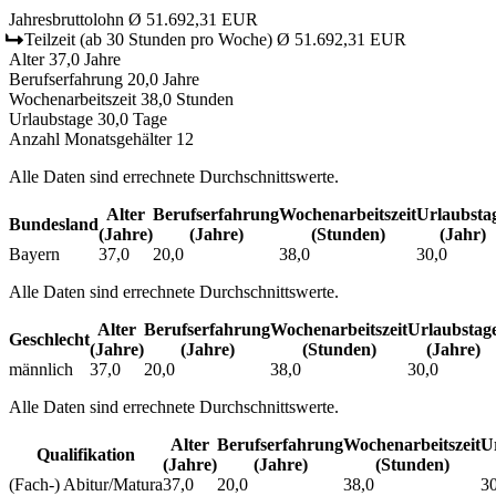
Jahresbruttolohn
Ø 51.692,31 EUR
Teilzeit
(ab 30 Stunden pro Woche)
Ø 51.692,31 EUR
Alter
37,0 Jahre
Berufserfahrung
20,0 Jahre
Wochenarbeitszeit
38,0 Stunden
Urlaubstage
30,0 Tage
Anzahl Monatsgehälter
12
Alle Daten sind errechnete Durchschnittswerte.
Alter
Berufs­erfahrung
Wochen­arbeitszeit
Urlaubs­ta
Bundesland
(Jahre)
(Jahre)
(Stunden)
(Jahr)
Bayern
37,0
20,0
38,0
30,0
Alle Daten sind errechnete Durchschnittswerte.
Alter
Berufs­erfahrung
Wochen­arbeitszeit
Urlaubs­tag
Geschlecht
(Jahre)
(Jahre)
(Stunden)
(Jahre)
männlich
37,0
20,0
38,0
30,0
Alle Daten sind errechnete Durchschnittswerte.
Alter
Berufs­erfahrung
Wochen­arbeitszeit
Ur
Qualifikation
(Jahre)
(Jahre)
(Stunden)
(Fach-) Abitur/Matura
37,0
20,0
38,0
30