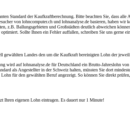
ten Standard der Kaufkraftberechnung. Bitte beachten Sie, dass alle 
ucher von lohncomputer.ch und lohnanalyse.de basieren, haben wir kei
eten, z.B. Ballungsgebieten und Großstädten deutlich abweichen können
timiert. Sollte Ihnen ein Fehler auffallen, schreiben Sie uns gerne e
ell gewählten Landes den um die Kaufkraft bereinigten Lohn der jeweil
dung wird auf lohnanalyse.de für Deutschland ein Brutto-Jahreslohn vo
dard als Angestellter in der Schweiz halten, müssten Sie dort mindes
e Lohn für den gewählten Beruf angezeigt. So können Sie direkt prüfen
etzt Ihren eigenen Lohn eintragen. Es dauert nur 1 Minute!