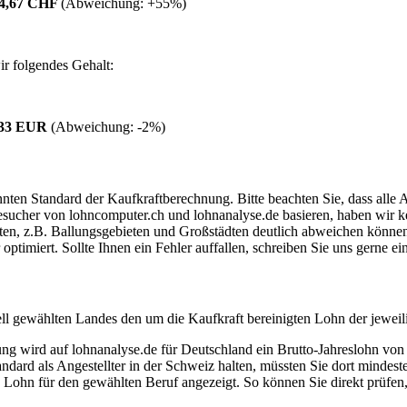
84,67 CHF
(Abweichung:
+55%
)
r folgendes Gehalt:
,33 EUR
(Abweichung:
-2%
)
ten Standard der Kaufkraftberechnung. Bitte beachten Sie, dass alle 
ucher von lohncomputer.ch und lohnanalyse.de basieren, haben wir kei
eten, z.B. Ballungsgebieten und Großstädten deutlich abweichen können
timiert. Sollte Ihnen ein Fehler auffallen, schreiben Sie uns gerne e
ell gewählten Landes den um die Kaufkraft bereinigten Lohn der jeweil
dung wird auf lohnanalyse.de für Deutschland ein Brutto-Jahreslohn vo
dard als Angestellter in der Schweiz halten, müssten Sie dort mindes
e Lohn für den gewählten Beruf angezeigt. So können Sie direkt prüfen