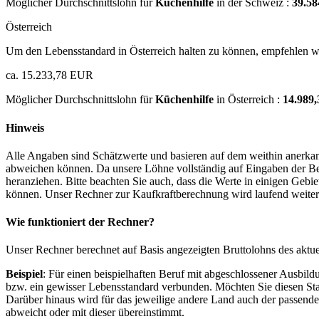
Möglicher Durchschnittslohn für
Küchenhilfe
in der Schweiz :
39.5
Österreich
Um den Lebensstandard in Österreich halten zu können, empfehlen wi
ca. 15.233,78 EUR
Möglicher Durchschnittslohn für
Küchenhilfe
in Österreich :
14.989
Hinweis
Alle Angaben sind Schätzwerte und basieren auf dem weithin anerkann
abweichen können. Da unsere Löhne vollständig auf Eingaben der Bes
heranziehen. Bitte beachten Sie auch, dass die Werte in einigen Gebi
können. Unser Rechner zur Kaufkraftberechnung wird laufend weiter op
Wie funktioniert der Rechner?
Unser Rechner berechnet auf Basis angezeigten Bruttolohns des aktu
Beispiel
: Für einen beispielhaften Beruf mit abgeschlossener Ausbil
bzw. ein gewisser Lebensstandard verbunden. Möchten Sie diesen Stan
Darüber hinaus wird für das jeweilige andere Land auch der passend
abweicht oder mit dieser übereinstimmt.