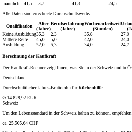
männlich
41,5
3,7
41,3
24,5
Alle Daten sind errechnete Durchschnittswerte.
Alter
Berufs­erfahrung
Wochen­arbeitszeit
Urlau
Qualifikation
(Jahre)
(Jahre)
(Stunden)
(J
Keine Ausbildung
35,3
2,3
35,8
27,0
Mittlere Reife
45,0
5,0
42,0
24,0
Ausbildung
52,0
5,3
34,0
24,7
Berechnung der Kaufkraft
Der Kaufkraft-Rechner zeigt Ihnen, was Sie in der Schweiz und in Öst
Deutschland
Durchschnittlicher Jahres-Bruttolohn fur
Küchenhilfe
Ø 14.828,92 EUR
Schweiz
Um den Lebensstandard in der Schweiz halten zu können, empfehlen 
ca. 25.505,64 CHF