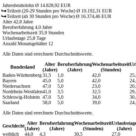
Jahresbruttolohn
Ø 14.828,92 EUR
Teilzeit
(20-29 Stunden pro Woche)
Ø 10.192,31 EUR
Teilzeit
(ab 30 Stunden pro Woche)
Ø 16.374,46 EUR
Alter
42,8 Jahre
Berufserfahrung
4,0 Jahre
Wochenarbeitszeit
35,9 Stunden
Urlaubstage
25,8 Tage
Anzahl Monatsgehälter
12
Alle Daten sind errechnete Durchschnittswerte.
Alter
Berufs­erfahrung
Wochen­arbeitszeit
Url
Bundesland
(Jahre)
(Jahre)
(Stunden)
Baden-Württemberg
31,5
1,0
42,0
25,
Bayern
45,0
5,0
42,0
24,
Niedersachsen
47,0
5,0
23,0
20,
Nordrhein-Westfalen
41,0
3,5
32,5
29,
Schleswig-Holstein
47,0
5,0
34,0
30,
Saarland
58,0
5,0
39,0
24,
Alle Daten sind errechnete Durchschnittswerte.
Alter
Berufs­erfahrung
Wochen­arbeitszeit
Urlaubs­tag
Geschlecht
(Jahre)
(Jahre)
(Stunden)
(Jahre)
weiblich
44,0
4,3
30,5
27,0