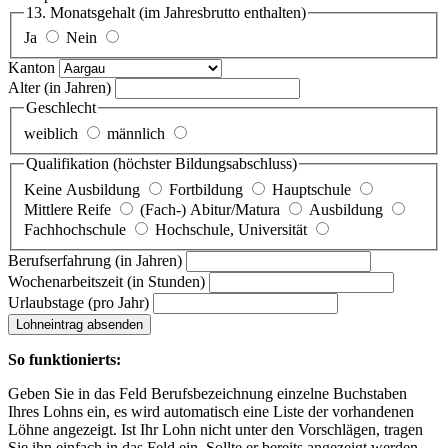
13. Monatsgehalt
(im Jahresbrutto enthalten)
Ja
Nein
Kanton
Alter
(in Jahren)
Geschlecht
weiblich
männlich
Qualifikation
(höchster Bildungsabschluss)
Keine Ausbildung
Fortbildung
Hauptschule
Mittlere Reife
(Fach-) Abitur/Matura
Ausbildung
Fachhochschule
Hochschule, Universität
Berufserfahrung
(in Jahren)
Wochenarbeitszeit
(in Stunden)
Urlaubstage
(pro Jahr)
Lohneintrag absenden
So funktionierts:
Geben Sie in das Feld Berufsbezeichnung einzelne Buchstaben
Ihres Lohns ein, es wird automatisch eine Liste der vorhandenen
Löhne angezeigt. Ist Ihr Lohn nicht unter den Vorschlägen, tragen
Sie ihn einfach in das Feld ein. Sollte er bereits angezeigt werden,