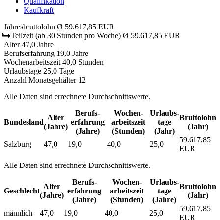
Qualifikation
Kaufkraft
Jahresbruttolohn
Ø 59.617,85 EUR
Teilzeit
(ab 30 Stunden pro Woche)
Ø 59.617,85 EUR
Alter
47,0 Jahre
Berufserfahrung
19,0 Jahre
Wochenarbeitszeit
40,0 Stunden
Urlaubstage
25,0 Tage
Anzahl Monatsgehälter
12
Alle Daten sind errechnete Durchschnittswerte.
Berufs­
Wochen­
Urlaubs­
Alter
Bruttolohn
Bundesland
erfahrung
arbeitszeit
tage
(Jahre)
(Jahr)
(Jahre)
(Stunden)
(Jahr)
59.617,85
Salzburg
47,0
19,0
40,0
25,0
EUR
Alle Daten sind errechnete Durchschnittswerte.
Berufs­
Wochen­
Urlaubs­
Alter
Bruttolohn
Geschlecht
erfahrung
arbeitszeit
tage
(Jahre)
(Jahr)
(Jahre)
(Stunden)
(Jahre)
59.617,85
männlich
47,0
19,0
40,0
25,0
EUR