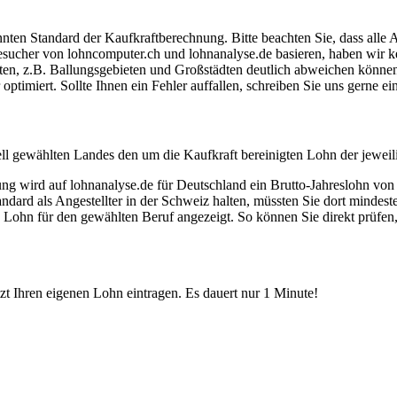
ten Standard der Kaufkraftberechnung. Bitte beachten Sie, dass alle 
ucher von lohncomputer.ch und lohnanalyse.de basieren, haben wir kei
eten, z.B. Ballungsgebieten und Großstädten deutlich abweichen können
timiert. Sollte Ihnen ein Fehler auffallen, schreiben Sie uns gerne e
ell gewählten Landes den um die Kaufkraft bereinigten Lohn der jeweil
dung wird auf lohnanalyse.de für Deutschland ein Brutto-Jahreslohn vo
dard als Angestellter in der Schweiz halten, müssten Sie dort mindes
e Lohn für den gewählten Beruf angezeigt. So können Sie direkt prüfen
etzt Ihren eigenen Lohn eintragen. Es dauert nur 1 Minute!