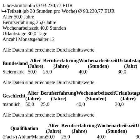
Jahresbruttolohn
Ø 93.230,77 EUR
Teilzeit
(ab 30 Stunden pro Woche)
Ø 93.230,77 EUR
Alter
50,0 Jahre
Berufserfahrung
25,0 Jahre
Wochenarbeitszeit
40,0 Stunden
Urlaubstage
30,0 Tage
Anzahl Monatsgehälter
12
Alle Daten sind errechnete Durchschnittswerte.
Alter
Berufs­erfahrung
Wochen­arbeitszeit
Urlaubs­ta
Bundesland
(Jahre)
(Jahre)
(Stunden)
(Jahr)
Steiermark
50,0
25,0
40,0
30,0
Alle Daten sind errechnete Durchschnittswerte.
Alter
Berufs­erfahrung
Wochen­arbeitszeit
Urlaubs­tag
Geschlecht
(Jahre)
(Jahre)
(Stunden)
(Jahre)
männlich
50,0
25,0
40,0
30,0
Alle Daten sind errechnete Durchschnittswerte.
Alter
Berufs­erfahrung
Wochen­arbeitszeit
Ur
Qualifikation
(Jahre)
(Jahre)
(Stunden)
(Fach-) Abitur/Matura
50,0
25,0
40,0
30