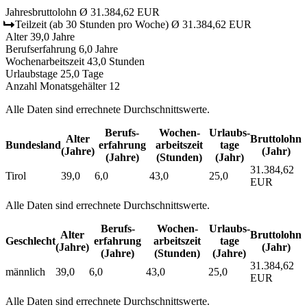
Jahresbruttolohn
Ø 31.384,62 EUR
Teilzeit
(ab 30 Stunden pro Woche)
Ø 31.384,62 EUR
Alter
39,0 Jahre
Berufserfahrung
6,0 Jahre
Wochenarbeitszeit
43,0 Stunden
Urlaubstage
25,0 Tage
Anzahl Monatsgehälter
12
Alle Daten sind errechnete Durchschnittswerte.
Berufs­
Wochen­
Urlaubs­
Alter
Bruttolohn
Bundesland
erfahrung
arbeitszeit
tage
(Jahre)
(Jahr)
(Jahre)
(Stunden)
(Jahr)
31.384,62
Tirol
39,0
6,0
43,0
25,0
EUR
Alle Daten sind errechnete Durchschnittswerte.
Berufs­
Wochen­
Urlaubs­
Alter
Bruttolohn
Geschlecht
erfahrung
arbeitszeit
tage
(Jahre)
(Jahr)
(Jahre)
(Stunden)
(Jahre)
31.384,62
männlich
39,0
6,0
43,0
25,0
EUR
Alle Daten sind errechnete Durchschnittswerte.