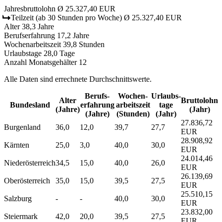
Jahresbruttolohn
Ø 25.327,40 EUR
Teilzeit
(ab 30 Stunden pro Woche)
Ø 25.327,40 EUR
Alter
38,3 Jahre
Berufserfahrung
17,2 Jahre
Wochenarbeitszeit
39,8 Stunden
Urlaubstage
28,0 Tage
Anzahl Monatsgehälter
12
Alle Daten sind errechnete Durchschnittswerte.
Berufs­
Wochen­
Urlaubs­
Alter
Bruttolohn
Bundesland
erfahrung
arbeitszeit
tage
(Jahre)
(Jahr)
(Jahre)
(Stunden)
(Jahr)
27.836,72
Burgenland
36,0
12,0
39,7
27,7
EUR
28.908,92
Kärnten
25,0
3,0
40,0
30,0
EUR
24.014,46
Niederösterreich
34,5
15,0
40,0
26,0
EUR
26.139,69
Oberösterreich
35,0
15,0
39,5
27,5
EUR
25.510,15
Salzburg
-
-
40,0
30,0
EUR
23.832,00
Steiermark
42,0
20,0
39,5
27,5
EUR