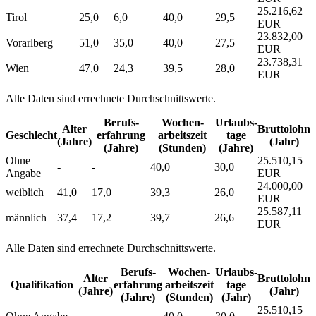
25.216,62
Tirol
25,0
6,0
40,0
29,5
EUR
23.832,00
Vorarlberg
51,0
35,0
40,0
27,5
EUR
23.738,31
Wien
47,0
24,3
39,5
28,0
EUR
Alle Daten sind errechnete Durchschnittswerte.
Berufs­
Wochen­
Urlaubs­
Alter
Bruttolohn
Geschlecht
erfahrung
arbeitszeit
tage
(Jahre)
(Jahr)
(Jahre)
(Stunden)
(Jahre)
Ohne
25.510,15
-
-
40,0
30,0
Angabe
EUR
24.000,00
weiblich
41,0
17,0
39,3
26,0
EUR
25.587,11
männlich
37,4
17,2
39,7
26,6
EUR
Alle Daten sind errechnete Durchschnittswerte.
Berufs­
Wochen­
Urlaubs­
Alter
Bruttolohn
Qualifikation
erfahrung
arbeitszeit
tage
(Jahre)
(Jahr)
(Jahre)
(Stunden)
(Jahr)
25.510,15