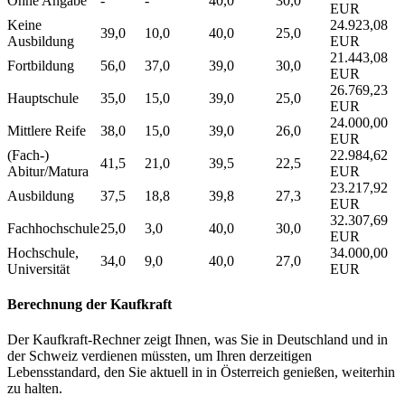
Ohne Angabe
-
-
40,0
30,0
EUR
Keine
24.923,08
39,0
10,0
40,0
25,0
Ausbildung
EUR
21.443,08
Fortbildung
56,0
37,0
39,0
30,0
EUR
26.769,23
Hauptschule
35,0
15,0
39,0
25,0
EUR
24.000,00
Mittlere Reife
38,0
15,0
39,0
26,0
EUR
(Fach-)
22.984,62
41,5
21,0
39,5
22,5
Abitur/Matura
EUR
23.217,92
Ausbildung
37,5
18,8
39,8
27,3
EUR
32.307,69
Fachhochschule
25,0
3,0
40,0
30,0
EUR
Hochschule,
34.000,00
34,0
9,0
40,0
27,0
Universität
EUR
Berechnung der Kaufkraft
Der Kaufkraft-Rechner zeigt Ihnen, was Sie in Deutschland und in
der Schweiz verdienen müssten, um Ihren derzeitigen
Lebensstandard, den Sie aktuell in in Österreich genießen, weiterhin
zu halten.