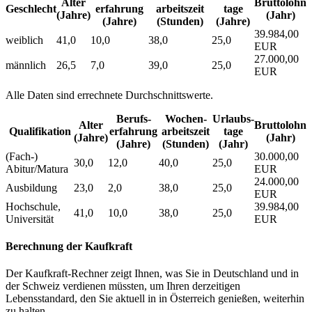
Alter
Bruttolohn
Geschlecht
erfahrung
arbeitszeit
tage
(Jahre)
(Jahr)
(Jahre)
(Stunden)
(Jahre)
39.984,00
weiblich
41,0
10,0
38,0
25,0
EUR
27.000,00
männlich
26,5
7,0
39,0
25,0
EUR
Alle Daten sind errechnete Durchschnittswerte.
Berufs­
Wochen­
Urlaubs­
Alter
Bruttolohn
Qualifikation
erfahrung
arbeitszeit
tage
(Jahre)
(Jahr)
(Jahre)
(Stunden)
(Jahr)
(Fach-)
30.000,00
30,0
12,0
40,0
25,0
Abitur/Matura
EUR
24.000,00
Ausbildung
23,0
2,0
38,0
25,0
EUR
Hochschule,
39.984,00
41,0
10,0
38,0
25,0
Universität
EUR
Berechnung der Kaufkraft
Der Kaufkraft-Rechner zeigt Ihnen, was Sie in Deutschland und in
der Schweiz verdienen müssten, um Ihren derzeitigen
Lebensstandard, den Sie aktuell in in Österreich genießen, weiterhin
zu halten.