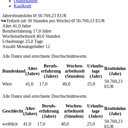
Qualifikation
Kaufkraft
Jahresbruttolohn
Ø 50.769,23 EUR
Teilzeit
(ab 30 Stunden pro Woche)
Ø 50.769,23 EUR
Alter
41,0 Jahre
Berufserfahrung
17,0 Jahre
Wochenarbeitszeit
40,0 Stunden
Urlaubstage
25,0 Tage
Anzahl Monatsgehälter
12
Alle Daten sind errechnete Durchschnittswerte.
Berufs­
Wochen­
Urlaubs­
Alter
Bruttolohn
Bundesland
erfahrung
arbeitszeit
tage
(Jahre)
(Jahr)
(Jahre)
(Stunden)
(Jahr)
50.769,23
Wien
41,0
17,0
40,0
25,0
EUR
Alle Daten sind errechnete Durchschnittswerte.
Berufs­
Wochen­
Urlaubs­
Alter
Bruttolohn
Geschlecht
erfahrung
arbeitszeit
tage
(Jahre)
(Jahr)
(Jahre)
(Stunden)
(Jahre)
50.769,23
weiblich
41,0
17,0
40,0
25,0
EUR