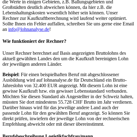
die Werte in einigen Gebieten, z.B. Ballungsgebieten und
Großstädten deutlich abweichen können, da hier z.B. die
Lebenshaltungskosten wesentlich höher sein können. Unser
Rechner zur Kaufkraftberechnung wird laufend weiter optimiert.
Sollte Ihnen ein Fehler auffallen, schreiben Sie uns gerne eine Email
an
info@lohnanalyse.de
!
Wie funktioniert der Rechner?
Unser Rechner berechnet auf Basis angezeigten Bruttolohns des
aktuell gewählten Landes den um die Kaufkraft bereinigten Lohn
der jeweiligen anderen Länder.
Beispiel
: Für einen beispielhaften Beruf mit abgeschlossener
Ausbildung wird auf lohnanalyse.de für Deutschland ein Brutto-
Jahreslohn von 32.400 EUR angezeigt. Mit diesem Lohn ist eine
gewisse Kaufkraft bzw. ein gewisser Lebensstandard verbunden.
Möchten Sie diesen Standard als Angestellter in der Schweiz halten,
müssten Sie dort mindestens 55.728 CHF Brutto im Jahr verdienen.
Darüber hinaus wird für das jeweilige andere Land auch der
passende Lohn für den gewählten Beruf angezeigt. So können Sie
direkt prüfen, inwiefern der jeweilige Lohn von der rechnerischen
Empfehlung abweicht oder mit dieser übereinstimmt.
Berufsbeschreibung
Logistikfachfrau/mann