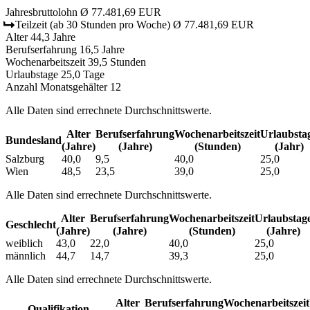
Jahresbruttolohn
Ø 77.481,69 EUR
Teilzeit
(ab 30 Stunden pro Woche)
Ø 77.481,69 EUR
Alter
44,3 Jahre
Berufserfahrung
16,5 Jahre
Wochenarbeitszeit
39,5 Stunden
Urlaubstage
25,0 Tage
Anzahl Monatsgehälter
12
Alle Daten sind errechnete Durchschnittswerte.
Alter
Berufs­erfahrung
Wochen­arbeitszeit
Urlaubs­ta
Bundesland
(Jahre)
(Jahre)
(Stunden)
(Jahr)
Salzburg
40,0
9,5
40,0
25,0
Wien
48,5
23,5
39,0
25,0
Alle Daten sind errechnete Durchschnittswerte.
Alter
Berufs­erfahrung
Wochen­arbeitszeit
Urlaubs­tag
Geschlecht
(Jahre)
(Jahre)
(Stunden)
(Jahre)
weiblich
43,0
22,0
40,0
25,0
männlich
44,7
14,7
39,3
25,0
Alle Daten sind errechnete Durchschnittswerte.
Alter
Berufs­erfahrung
Wochen­arbeitszeit
Qualifikation