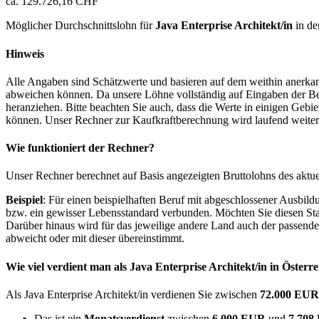
ca. 129.726,16 CHF
Möglicher Durchschnittslohn für
Java Enterprise Architekt/in
in de
Hinweis
Alle Angaben sind Schätzwerte und basieren auf dem weithin anerkann
abweichen können. Da unsere Löhne vollständig auf Eingaben der Bes
heranziehen. Bitte beachten Sie auch, dass die Werte in einigen Gebi
können. Unser Rechner zur Kaufkraftberechnung wird laufend weiter op
Wie funktioniert der Rechner?
Unser Rechner berechnet auf Basis angezeigten Bruttolohns des aktu
Beispiel
: Für einen beispielhaften Beruf mit abgeschlossener Ausbil
bzw. ein gewisser Lebensstandard verbunden. Möchten Sie diesen Stan
Darüber hinaus wird für das jeweilige andere Land auch der passend
abweicht oder mit dieser übereinstimmt.
Wie viel verdient man als
Java Enterprise Architekt/in
in Österre
Als Java Enterprise Architekt/in verdienen Sie zwischen
72.000 EU
Das ist ein
Monatsverdienst
zwischen
6.000 EUR
und
7.70