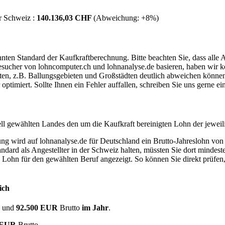
r Schweiz :
140.136,03 CHF
(Abweichung:
+8%
)
ten Standard der Kaufkraftberechnung. Bitte beachten Sie, dass alle 
ucher von lohncomputer.ch und lohnanalyse.de basieren, haben wir kei
eten, z.B. Ballungsgebieten und Großstädten deutlich abweichen können
timiert. Sollte Ihnen ein Fehler auffallen, schreiben Sie uns gerne e
ell gewählten Landes den um die Kaufkraft bereinigten Lohn der jeweil
dung wird auf lohnanalyse.de für Deutschland ein Brutto-Jahreslohn vo
dard als Angestellter in der Schweiz halten, müssten Sie dort mindes
e Lohn für den gewählten Beruf angezeigt. So können Sie direkt prüfen
ich
R
und
92.500 EUR
Brutto
im Jahr
.
8 EUR
Brutto.